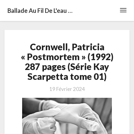
Ballade Au Fil De L'eau …
Toggl
Navig
Cornwell,
Cornwell, Patricia
Patricia
« Postmortem »
« Postmortem » (1992)
(1992)
287 pages (Série Kay
287
pages
Scarpetta tome 01)
(Série
Kay
19 Février 2024
Scarpetta
tome
01)