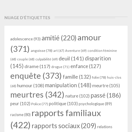
NUAGE D’ÉTIQUETTES
amour
amitié
(220)
adolescence
(93)
(371)
angoisse
(78)
art
(67)
Aventure
(69)
condition féminine
deuil
(141)
disparition
(68)
couple
(68)
culpabilité
(69)
(145)
enfance
(127)
drame
(117)
drogue
(71)
enquête
(373)
famille
(132)
folie
(78)
huis-clos
manipulation
(148)
humour
(108)
meurtre
(105)
(68)
meurtres
(342)
passé
(186)
nature
(102)
peur
(102)
politique
(103)
psychologique
(89)
Police
(77)
rapports familiaux
racisme
(80)
(422)
rapports sociaux
(209)
relations