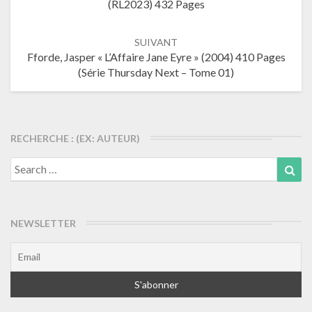
(RL2023) 432 Pages
articles
SUIVANT
Fforde, Jasper « L’Affaire Jane Eyre » (2004) 410 Pages
(Série Thursday Next – Tome 01)
RECHERCHE : (EX: AUTEUR)
Search
Sea
for:
NEWSLETTER