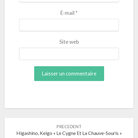
E-mail
*
Site web
Navigation
PRECEDENT
dans
Higashino, Keigo « Le Cygne Et La Chauve-Souris »
les