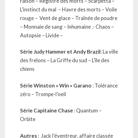
raison – Registre des morts – Scarpetta –
L’instinct du mal
– Havre des morts – Voile
rouge –
Vent de glace – Traînée de poudre
– Monnaie de sang – Inhumaine .- Chaos –
Autopsie – Livide –
Série Judy Hammer et Andy Brazil
: La ville
des frelons – La Griffe du sud – L’île des
chiens
Série Winston « Win » Garano
: Tolérance
zéro – Trompe-l’oeil
Série Capitaine Chase
: Quantum –
Orbite
Autres
:
Jack l’éventreur, affaire classée