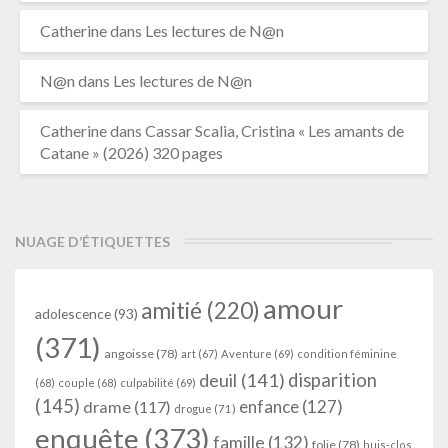
Catherine
dans
Les lectures de N@n
N@n
dans
Les lectures de N@n
Catherine
dans
Cassar Scalia, Cristina « Les amants de
Catane » (2026) 320 pages
NUAGE D’ÉTIQUETTES
amour
amitié
(220)
adolescence
(93)
(371)
angoisse
(78)
art
(67)
Aventure
(69)
condition féminine
deuil
(141)
disparition
(68)
couple
(68)
culpabilité
(69)
(145)
enfance
(127)
drame
(117)
drogue
(71)
enquête
(373)
famille
(132)
folie
(78)
huis-clos