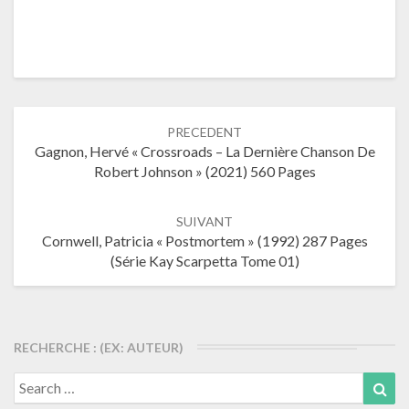
Navigation
PRECEDENT
dans
Gagnon, Hervé « Crossroads – La Dernière Chanson De
les
Robert Johnson » (2021) 560 Pages
articles
SUIVANT
Cornwell, Patricia « Postmortem » (1992) 287 Pages
(Série Kay Scarpetta Tome 01)
RECHERCHE : (EX: AUTEUR)
Search
Sea
for: