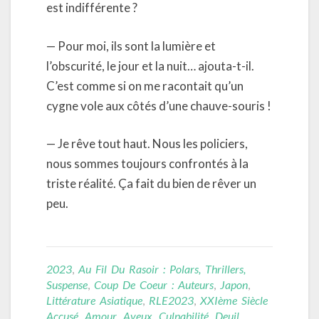
est indifférente ?
— Pour moi, ils sont la lumière et
l’obscurité, le jour et la nuit… ajouta-t-il.
C’est comme si on me racontait qu’un
cygne vole aux côtés d’une chauve-souris !
— Je rêve tout haut. Nous les policiers,
nous sommes toujours confrontés à la
triste réalité. Ça fait du bien de rêver un
peu.
2023
,
Au Fil Du Rasoir : Polars, Thrillers,
Suspense
,
Coup De Coeur : Auteurs
,
Japon
,
Littérature Asiatique
,
RLE2023
,
XXIème Siècle
Accusé
,
Amour
,
Aveux
,
Culpabilité
,
Deuil
,