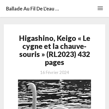
Ballade Au Fil De L'eau …
Toggl
Navig
Higashino,
Higashino, Keigo « Le
Keigo
« Le
cygne et la chauve-
cygne
souris » (RL2023) 432
et
la
pages
chauve-
souris »
16 Février 2024
(RL2023)
432
pages