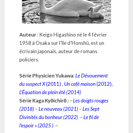
Auteur
: Keigo Higashino né le 4 février
1958 à Osaka sur l’île d’Honshū, est un
écrivain japonais, auteur de romans
policiers.
Série Physicien Yukawa
:
Le Dévouement
du suspect X
(2011)
,
Un café maison
(2012
)
,
L’Équation de plein été
(2014)
Série Kaga Kyōichirō
:
–
Les doigts rouges
(2018)
–
Le nouveau
(2021)
–
Les Sept
Divinités du bonheur
(2022)
–
Le fil de
l’espoir » (2025 )
–