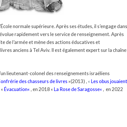
(2013)
l’École normale supérieure. Après ses études, il s’engage dan
 il évolue rapidement vers le service de renseignement. Après
aite de l’armée et mène des actions éducatives et
ivres anciens à Tel Aviv. Il est également expert sur la chaîne
’un lieutenant-colonel des renseignements israéliens
onfrérie des chasseurs de livres
»(2013) ,
«
Les obus jouaien
e «
Évacuation
«
, en 2018 «
La Rose de Saragosse
«
, en 2022