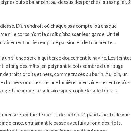
eignes qui se balancent au-dessus des porches, au sanglier, à
hardiesse. D’un endroit où chaque pas compte, où chaque
me ni le corps n’ont le droit d’abaisser leur garde. Un tel
st certainement un lieu empli de passion et de tourmente…
 un silence serein qui berce doucement le navire. Les teinte
 le long des mâts, en peignant le bois sombre d’un rouge
ur de traits droits et nets, comme tracés au burin. Au loin, un
 clochers ondoie sous une lumière incertaine. Les entrepôts
angé. Une mouette solitaire apostrophe le soleil de ses
 l’immense étendue de mer et de ciel qui s’épand à perte de vue,
c indolence, entraînant le passé avec lui au fond des flots.
ns bruit, lentement ensevelis par la nuit qui gagne