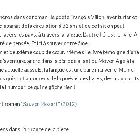
ros dans ce roman : le poète François Villon, aventurier et
sparait de la circulation à 32 ans et de ce fait on peut
avers les pays, à travers la langue. L’autre héros : le livre. A
erté de pensée. Et ici à sauver notre âme…
in et deuxième coup de cœur. Même si le livre témoigne d’une
 d’aventure, ancré dans la période allant du Moyen Age à la
e actuelle aussi. Et la langue est une pure merveille. Même
is qui sont amoureux de la poésie, des livres, des manuscrits
 de l’humour, ce qui ne gâche rien !
ent roman
“Sauver Mozart” (2012)
s dans l’air rance de la pièce