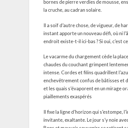
bornes de pierre verdies de mousse, ens
la cruche, au cadran solaire.
Il a soif d’autre chose, de vigueur, de 
instant apporte un nouveau défi, où ni l’â
endroit existe-t-il ici-bas ? Si oui, c’e
Le vacarme du chargement cède la place à
chaudes du couchant grimpent lentement
intense. Cordes et filins quadrillent l’az
enchevêtrement confus de bâtisses et de
et les quais s’évaporent en un mirage or
piaillements exaspérés
Il fixe la ligne d’horizon qui s’estompe,
invitante, exaltante. Le jour s’y noie ave
Bons et mauvais souvenirs se retirent sa