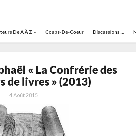
teurs De A À Z
Coups-De-Coeur
Discussions …
N
Jérusalmy,
phaël « La Confrérie des
Raphaël
«
 de livres » (2013)
La
Confrérie
4 Août 2015
des
chasseurs
de
livres
»