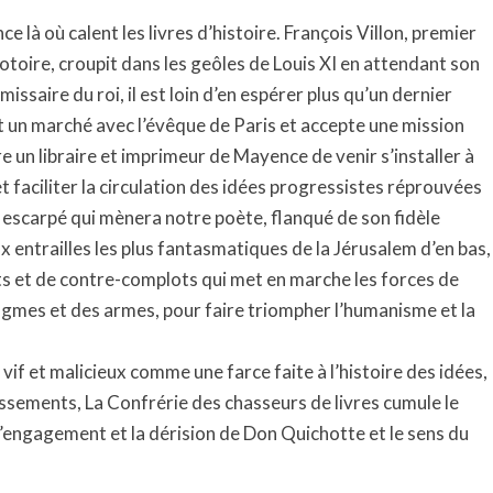
à où calent les livres d’histoire. François Villon, premier
oire, croupit dans les geôles de Louis XI en attendant son
missaire du roi, il est loin d’en espérer plus qu’un dernier
nt un marché avec l’évêque de Paris et accepte une mission
e un libraire et imprimeur de Mayence de venir s’installer à
 faciliter la circulation des idées progressistes réprouvées
escarpé qui mènera notre poète, flanqué de son fidèle
x entrailles les plus fantasmatiques de la Jérusalem d’en bas,
ots et de contre-complots qui met en marche les forces de
dogmes et des armes, pour faire triompher l’humanisme et la
f et malicieux comme une farce faite à l’histoire des idées,
ssements, La Confrérie des chasseurs de livres cumule le
 l’engagement et la dérision de Don Quichotte et le sens du