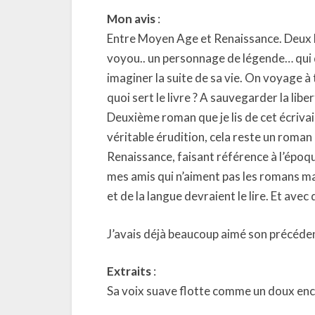
Mon avis
:
Entre Moyen Age et Renaissance. Deux hé
voyou.. un personnage de légende… qui di
imaginer la suite de sa vie. On voyage à tr
quoi sert le livre ? A sauvegarder la lib
Deuxième roman que je lis de cet écriva
véritable érudition, cela reste un roman
Renaissance, faisant référence à l’époqu
mes amis qui n’aiment pas les romans ma
et de la langue devraient le lire. Et avec
J’avais déjà beaucoup aimé son précéd
Extraits
:
Sa voix suave flotte comme un doux encen