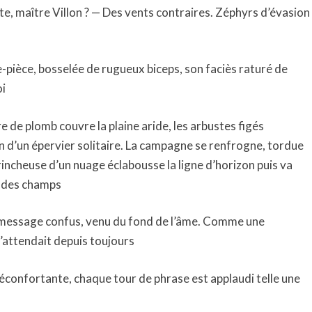
e, maître Villon ? — Des vents contraires. Zéphyrs d’évasion
e-pièce, bosselée de rugueux biceps, son faciès raturé de
oi
e de plomb couvre la plaine aride, les arbustes figés
ain d’un épervier solitaire. La campagne se renfrogne, tordue
grincheuse d’un nuage éclabousse la ligne d’horizon puis va
e des champs
n message confus, venu du fond de l’âme. Comme une
 l’attendait depuis toujours
réconfortante, chaque tour de phrase est applaudi telle une