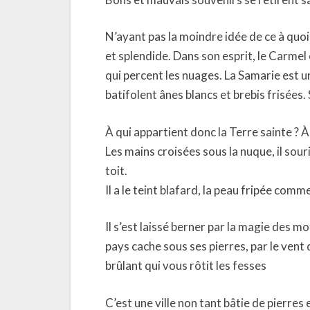
N’ayant pas la moindre idée de ce à quoi 
et splendide. Dans son esprit, le Carme
qui percent les nuages. La Samarie est un
batifolent ânes blancs et brebis frisées.
À qui appartient donc la Terre sainte ? À c
Les mains croisées sous la nuque, il souri
toit.
Il a le teint blafard, la peau fripée comm
Il s’est laissé berner par la magie des mo
pays cache sous ses pierres, par le vent 
brûlant qui vous rôtit les fesses
C’est une ville non tant bâtie de pierre