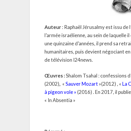
Auteur
: Raphaël Jérusalmy est issu de 
l’armée israélienne, au sein de laquelle
une quinzaine d’années, il prend sa retr
humanitaires, puis devient négociant en l
de télévision I24news.
Œuvres :
Shalom Tsahal : confessions d
(2002)
,
«
Sauver Mozart
»(2012) , «
La C
à pigeon vole »
(2016) . En 2017, il publi
« In Absentia »