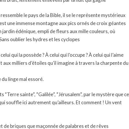
ressemble le pays de la Bible, il se le représente mystérieux
l est une immense montagne aux pics ornés de croix géantes
 jardin édénique, empli de fleurs aux mille couleurs, où
 Sans oublier les hydres et les cyclopes
elui qui la possède ? À celui qui l’occupe ? À celui qui l’aime
t aux milliers d’étoiles qu’il imagine à travers la charpente du
e du linge mal essoré.
ts “Terre sainte”, “Galilée”, “Jérusalem”, par le mystère que ce
qui souffle ici autrement qu’ailleurs. Et comment ! Un vent
s et de briques que maçonnée de palabres et de rêves