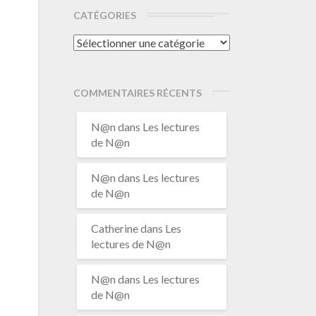
CATÉGORIES
Catégories
s
COMMENTAIRES RÉCENTS
N@n
dans
Les lectures
de N@n
N@n
dans
Les lectures
de N@n
t
Catherine
dans
Les
lectures de N@n
N@n
dans
Les lectures
de N@n