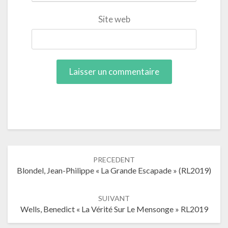
Site web
Navigation
PRECEDENT
dans
Blondel, Jean-Philippe « La Grande Escapade » (RL2019)
les
articles
SUIVANT
Wells, Benedict « La Vérité Sur Le Mensonge » RL2019