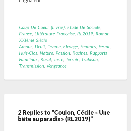
cognaient.
Coup De Coeur (livres)
,
Étude De Société
,
France
,
Littérature Française
,
RL2019
,
Roman
,
XXIème Siècle
Amour
,
Deuil
,
Drame
,
Elevage
,
Femmes
,
Ferme
,
Huis-Clos
,
Nature
,
Passion
,
Racines
,
Rapports
Familiaux
,
Rural
,
Terre
,
Terroir
,
Trahison
,
Transmission
,
Vengeance
2 Replies to “Coulon, Cécile « Une
bête au paradis » (RL2019)”