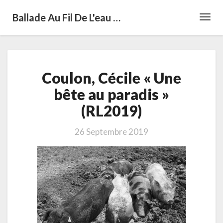
Ballade Au Fil De L'eau …
Toggl
Navig
Coulon,
Coulon, Cécile « Une
Cécile
«
bête au paradis »
Une
(RL2019)
bête
au
paradis
26 Septembre 2019
»
(RL2019)