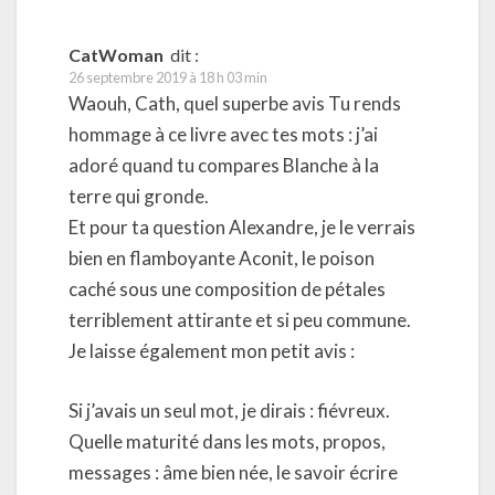
CatWoman
dit :
26 septembre 2019 à 18 h 03 min
Waouh, Cath, quel superbe avis Tu rends
hommage à ce livre avec tes mots : j’ai
adoré quand tu compares Blanche à la
terre qui gronde.
Et pour ta question Alexandre, je le verrais
bien en flamboyante Aconit, le poison
caché sous une composition de pétales
terriblement attirante et si peu commune.
Je laisse également mon petit avis :
Si j’avais un seul mot, je dirais : fiévreux.
Quelle maturité dans les mots, propos,
messages : âme bien née, le savoir écrire