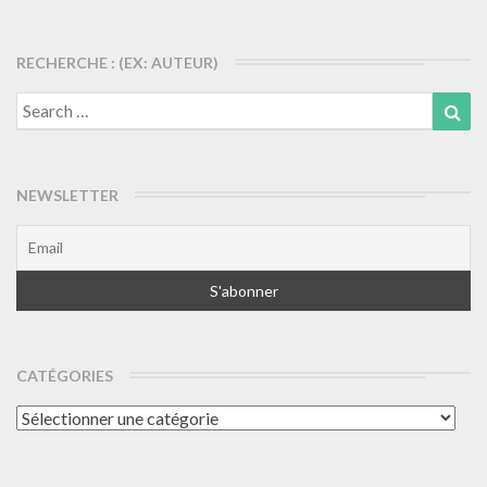
RECHERCHE : (EX: AUTEUR)
Search
Sea
for:
NEWSLETTER
CATÉGORIES
Catégories