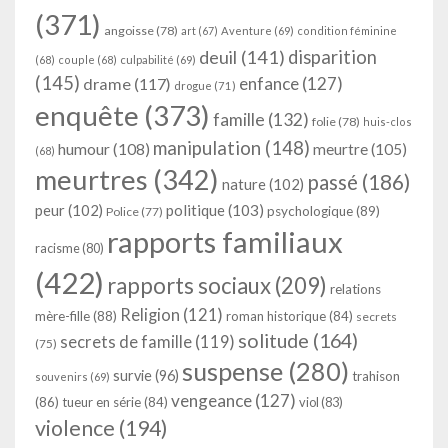
(371)
angoisse
(78)
art
(67)
Aventure
(69)
condition féminine
deuil
(141)
disparition
(68)
couple
(68)
culpabilité
(69)
(145)
enfance
(127)
drame
(117)
drogue
(71)
enquête
(373)
famille
(132)
folie
(78)
huis-clos
manipulation
(148)
humour
(108)
meurtre
(105)
(68)
meurtres
(342)
passé
(186)
nature
(102)
peur
(102)
politique
(103)
psychologique
(89)
Police
(77)
rapports familiaux
racisme
(80)
(422)
rapports sociaux
(209)
relations
Religion
(121)
mère-fille
(88)
roman historique
(84)
secrets
solitude
(164)
secrets de famille
(119)
(75)
suspense
(280)
survie
(96)
trahison
souvenirs
(69)
vengeance
(127)
(86)
tueur en série
(84)
viol
(83)
violence
(194)