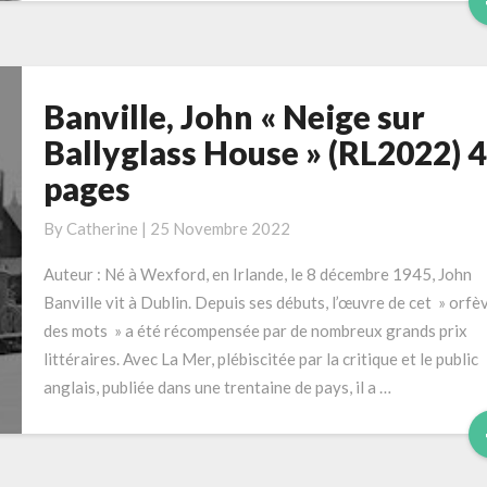
Banville, John « Neige sur
Banville,
John
Ballyglass House » (RL2022) 
« Neige
pages
sur
Ballyglass
By
Catherine
|
25 Novembre 2022
House »
(RL2022)
Auteur : Né à Wexford, en Irlande, le 8 décembre 1945, John
416
Banville vit à Dublin. Depuis ses débuts, l’œuvre de cet » orfè
pages
des mots » a été récompensée par de nombreux grands prix
littéraires. Avec La Mer, plébiscitée par la critique et le public
anglais, publiée dans une trentaine de pays, il a …