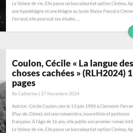
Le Voleur de vie. Elle passe un baccalauréat option Cinéma. A
–
une hypokhâgne et une khâgne au lycée Blaise Pascal à Clerm
288
Ferrand, elle poursuit ses études …
pages
Coulon, Cécile « La langue de
Coulon,
Cécile
choses cachées » (RLH2024) 
« La
pages
langue
des
By
Catherine
|
27 Novembre 2024
choses
cachées »
Autrice : Cécile Coulon, née le 13 juin 1990 à Clermont-Ferra
(RLH2024)
(Puy-de-Dôme), est une romancière, nouvelliste et poétesse
134
française. À l’âge de 16 ans, elle publie son premier roman inti
pages
Le Voleur de vie. Elle passe un baccalauréat option Cinéma. A