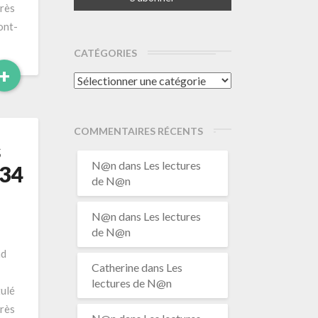
près
ont-
CATÉGORIES
Read
+
Catégories
More
COMMENTAIRES RÉCENTS
s
N@n
dans
Les lectures
134
de N@n
N@n
dans
Les lectures
de N@n
nd
Catherine
dans
Les
lectures de N@n
tulé
près