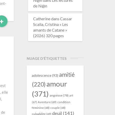
N@n
dans
Les lectures
ont-
de N@n
Catherine
dans
Cassar
Read
+
Scalia, Cristina « Les
More
amants de Catane »
(2026) 320 pages
NUAGE D’ÉTIQUETTES
amitié
adolescence
(93)
amour
(220)
 est
(371)
 elle
angoisse
(78)
art
l,
(67)
Aventure
(69)
condition
féminine
(68)
couple
(68)
e de
deuil
(141)
culpabilité
(69)