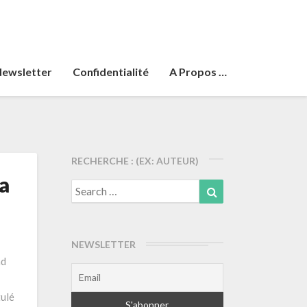
ewsletter
Confidentialité
A Propos …
RECHERCHE : (EX: AUTEUR)
la
Search
Search
for:
NEWSLETTER
nd
tulé