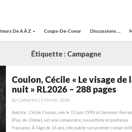
teurs De A À Z
Coups-De-Coeur
Discussions …
N
Étiquette :
Campagne
Coulon, Cécile « Le visage de 
Coulon,
Cécile
nuit » RL2026 – 288 pages
« Le
visage
By
Catherine
|
1 Février 2026
de
Autrice : Cécile Coulon, née le 13 juin 1990 à Clermont-Ferra
la
(Puy-de-Dôme), est une romancière, nouvelliste et poétesse
nuit »
française. À l’âge de 16 ans, elle publie son premier roman inti
RL2026