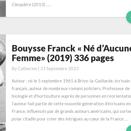
Cléopâtre (2013) , …
Bouysse Franck « Né d’Aucun
Bouysse
Franck «
Femme» (2019) 336 pages
Né
d’Aucune
By
Catherine
|
21 Septembre 2023
Femme»
Auteur : né le 5 septembre 1965 à Brive-la-Gaillarde, écrivain
(2019)
français, auteur de nombreux romans policiers. Professeur de
336
biologie et d’horticulture auprès de personnes en réorientatio
pages
l’auteur fait partie de cette nouvelle génération d’écrivains en
France, influencés par de grands auteurs américains, qui sorte
polar citadin pour créer des intrigues au cœur de la France …