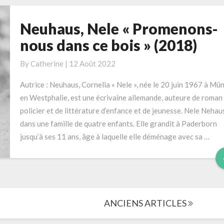
Neuhaus, Nele « Promenons-
Neuhaus,
Nele
nous dans ce bois » (2018)
«
Promenons-
By
Catherine
|
12 Août 2022
nous
Autrice : Neuhaus, Cornelia « Nele », née le 20 juin 1967 à Mün
dans
en Westphalie, est une écrivaine allemande, auteure de roman
ce
policier et de littérature d’enfance et de jeunesse. Nele Nehau
bois
dans une famille de quatre enfants. Elle grandit à Paderborn
»
jusqu’à ses 11 ans, âge à laquelle elle déménage avec sa …
(2018)
ANCIENS ARTICLES