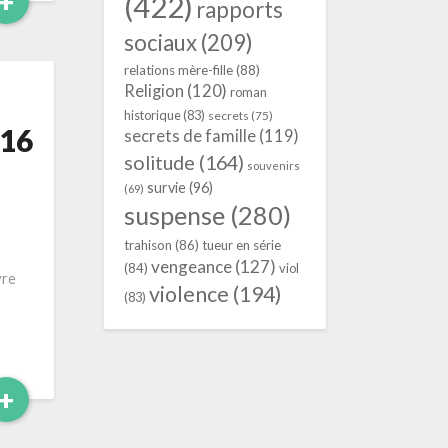
Read
+
(422)
rapports
More
sociaux
(209)
relations mère-fille
(88)
Religion
(120)
roman
historique
(83)
secrets
(75)
416
secrets de famille
(119)
solitude
(164)
souvenirs
survie
(96)
(69)
suspense
(280)
trahison
(86)
tueur en série
vengeance
(127)
(84)
viol
vre
violence
(194)
(83)
Read
+
More