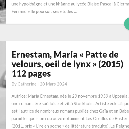
une hypokhâgne et une khâgne au lycée Blaise Pascal à Clerm
Ferrand, elle poursuit ses études …
Ernestam, Maria « Patte de
Ernestam,
Maria
velours, oeil de lynx » (2015)
« Patte
112 pages
de
velours,
By
Catherine
|
28 Mars 2024
oeil
de
Autrice: Maria Ernestam, née le 29 novembre 1959 à Uppsala,
lynx »
une romancière suédoise et vit à Stockholm. Artiste éclectique,
(2015)
est l’autrice de nombreux romans publiés chez Gaïa et en Babe
112
parmi lesquels on retrouve notamment Les Oreilles de Buster
pages
(2011, prix « Lire en poche » de littérature traduite), Le Peign