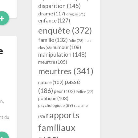
disparition
(145)
drame
(117)
drogue
(71)
Read
+
enfance
(127)
More
enquête
(372)
famille
(132)
folie
(78)
huis-
humour
(108)
e
clos
(68)
manipulation
(148)
meurtre
(105)
meurtres
(341)
passé
nature
(102)
(186)
peur
(102)
Police
(77)
politique
(103)
n,
psychologique
(89)
racisme
rapports
nt du
(80)
familiaux