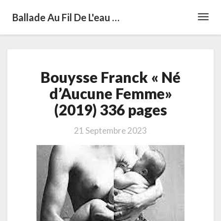
Ballade Au Fil De L'eau …
Toggl
Navig
Bouysse
Bouysse Franck « Né
Franck «
Né
d’Aucune Femme»
d’Aucune
(2019) 336 pages
Femme»
(2019)
336
21 Septembre 2023
pages