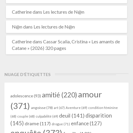
Catherine
dans
Les lectures de N@n
N@n
dans
Les lectures de N@n
Catherine
dans
Cassar Scalia, Cristina « Les amants de
Catane » (2026) 320 pages
NUAGE D’ÉTIQUETTES
amour
amitié
(220)
adolescence
(93)
(371)
angoisse
(78)
art
(67)
Aventure
(69)
condition féminine
deuil
(141)
disparition
(68)
couple
(68)
culpabilité
(69)
(145)
enfance
(127)
drame
(117)
drogue
(71)
enquête
(373)