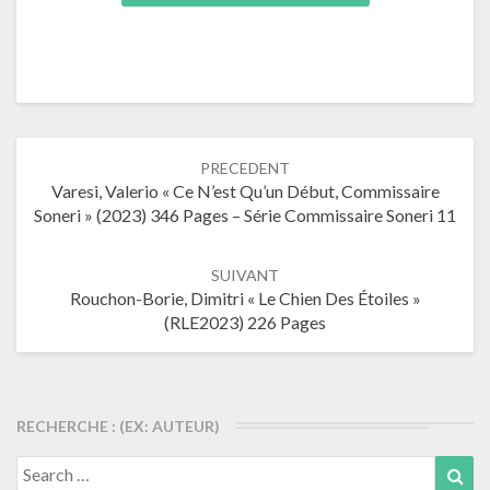
Navigation
PRECEDENT
dans
Varesi, Valerio « Ce N’est Qu’un Début, Commissaire
les
Soneri » (2023) 346 Pages – Série Commissaire Soneri 11
articles
SUIVANT
Rouchon-Borie, Dimitri « Le Chien Des Étoiles »
(RLE2023) 226 Pages
RECHERCHE : (EX: AUTEUR)
Search
Sea