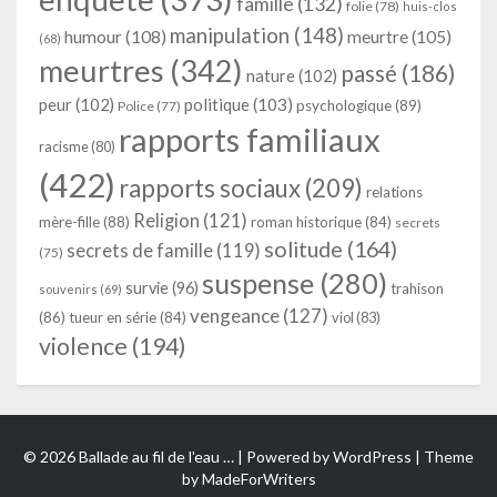
famille
(132)
folie
(78)
huis-clos
manipulation
(148)
humour
(108)
meurtre
(105)
(68)
meurtres
(342)
passé
(186)
nature
(102)
peur
(102)
politique
(103)
psychologique
(89)
Police
(77)
rapports familiaux
racisme
(80)
(422)
rapports sociaux
(209)
relations
Religion
(121)
mère-fille
(88)
roman historique
(84)
secrets
solitude
(164)
secrets de famille
(119)
(75)
suspense
(280)
survie
(96)
trahison
souvenirs
(69)
vengeance
(127)
(86)
tueur en série
(84)
viol
(83)
violence
(194)
© 2026 Ballade au fil de l'eau … | Powered by
WordPress
| Theme
by
MadeForWriters