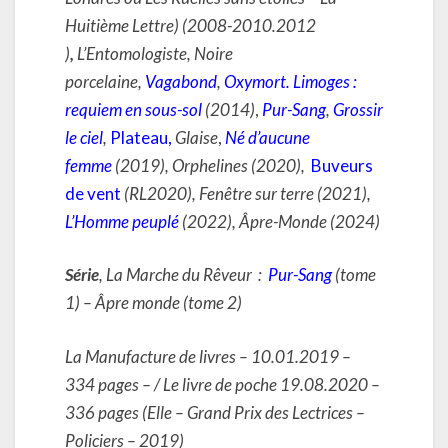
Huitième Lettre) (2008-2010.2012
)
,
L’Entomologiste, Noire
porcelaine,
Vagabond
,
Oxymort. Limoges :
requiem en sous-sol
(2014)
,
Pur-Sang
,
Grossir
le ciel
,
Plateau
,
Glaise
,
Né d’aucune
femme
(2019), Orphelines (2020),
Buveurs
de vent
(RL2020), Fenêtre sur terre (2021),
L’Homme peuplé
(2022), Âpre-Monde (2024)
Série
, La Marche du Rêveur
:
Pur-Sang
(tome
1) – Âpre monde (tome 2)
La Manufacture de livres – 10.01.2019 –
334 pages – / Le livre de poche 19.08.2020 –
336 pages (Elle – Grand Prix des Lectrices –
Policiers – 2019)