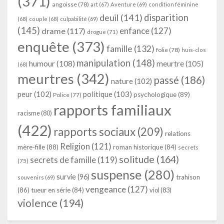
(371)
angoisse
(78)
art
(67)
Aventure
(69)
condition féminine
deuil
(141)
disparition
(68)
couple
(68)
culpabilité
(69)
(145)
enfance
(127)
drame
(117)
drogue
(71)
enquête
(373)
famille
(132)
folie
(78)
huis-clos
manipulation
(148)
humour
(108)
meurtre
(105)
(68)
meurtres
(342)
passé
(186)
nature
(102)
peur
(102)
politique
(103)
psychologique
(89)
Police
(77)
rapports familiaux
racisme
(80)
(422)
rapports sociaux
(209)
relations
Religion
(121)
mère-fille
(88)
roman historique
(84)
secrets
solitude
(164)
secrets de famille
(119)
(75)
suspense
(280)
survie
(96)
trahison
souvenirs
(69)
vengeance
(127)
(86)
tueur en série
(84)
viol
(83)
violence
(194)