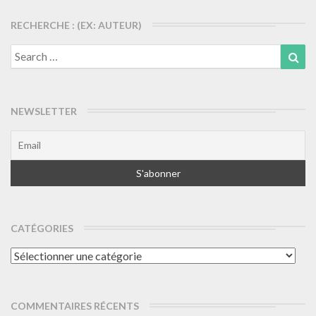
RECHERCHE : (EX: AUTEUR)
Search
Sea
for:
NEWSLETTER
CATÉGORIES
Catégories
COMMENTAIRES RÉCENTS