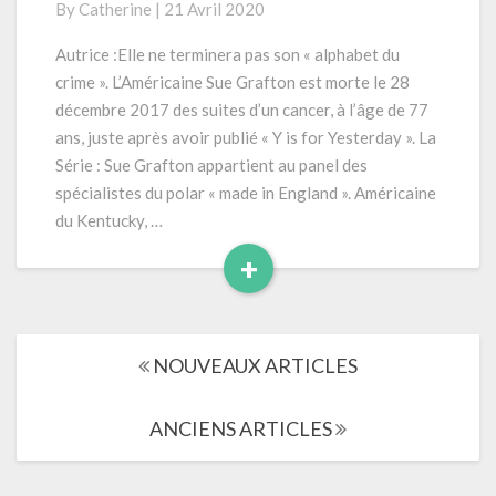
By
Catherine
|
21 Avril 2020
:
L’alphabet
Autrice :Elle ne terminera pas son « alphabet du
du
crime ». L’Américaine Sue Grafton est morte le 28
crime»
décembre 2017 des suites d’un cancer, à l’âge de 77
ans, juste après avoir publié « Y is for Yesterday ». La
Série : Sue Grafton appartient au panel des
spécialistes du polar « made in England ». Américaine
du Kentucky, …
+
Read
More
Navigation
NOUVEAUX ARTICLES
dans
les
articles
ANCIENS ARTICLES