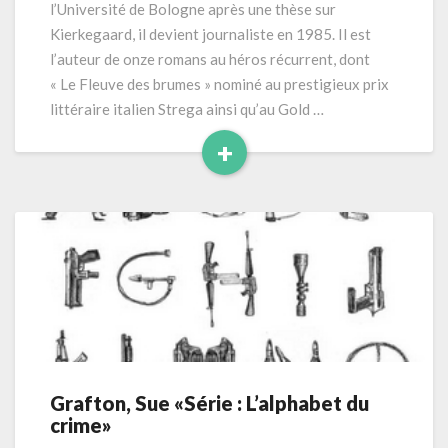
l’Université de Bologne après une thèse sur
Kierkegaard, il devient journaliste en 1985. Il est
l’auteur de onze romans au héros récurrent, dont
« Le Fleuve des brumes » nominé au prestigieux prix
littéraire italien Strega ainsi qu’au Gold …
+
Read
More
Grafton, Sue «Série : L’alphabet du
Grafton,
crime»
Sue
«Série