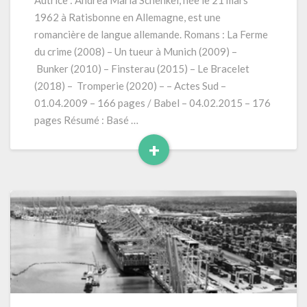
Autrice : Andrea Maria Schenkel, née le 21 mars
à
1962 à Ratisbonne en Allemagne, est une
Munich
romancière de langue allemande. Romans : La Ferme
–
du crime (2008) – Un tueur à Munich (2009) –
Josef
Bunker (2010) – Finsterau (2015) – Le Bracelet
Kalteis»
(2009)
(2018) – Tromperie (2020) – – Actes Sud –
01.04.2009 – 166 pages / Babel – 04.02.2015 – 176
pages Résumé : Basé …
+
Read
More