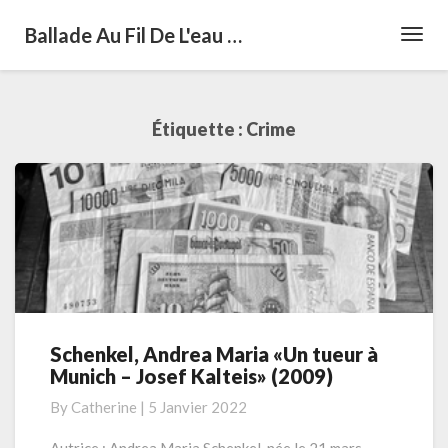
Ballade Au Fil De L'eau …
Toggl
Navig
Étiquette :
Crime
Schenkel, Andrea Maria «Un tueur à
Schenkel,
Munich – Josef Kalteis» (2009)
Andrea
Maria
By
Catherine
|
5 Janvier 2022
«Un
tueur