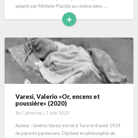
adapté par Michele Placido au cinéma dans …
+
Read
More
Varesi, Valerio «Or, encens et
Varesi,
poussière» (2020)
Valerio
«Or,
By
Catherine
|
3 Juin 2020
encens
et
Auteur : Valério Varesi est né à Turin le 8 août 1959
poussière»
de parents parmesans. Diplômé en philosophie de
(2020)