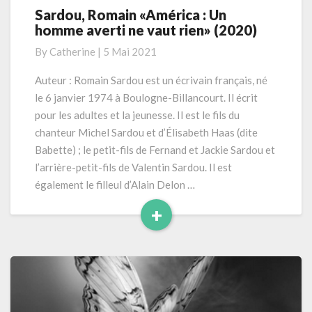
Sardou, Romain «América : Un
Sardou,
homme averti ne vaut rien» (2020)
Romain
«América
By
Catherine
|
5 Mai 2021
:
Un
Auteur : Romain Sardou est un écrivain français, né
homme
le 6 janvier 1974 à Boulogne-Billancourt. Il écrit
averti
pour les adultes et la jeunesse. Il est le fils du
ne
chanteur Michel Sardou et d’Élisabeth Haas (dite
vaut
Babette) ; le petit-fils de Fernand et Jackie Sardou et
rien»
(2020)
l’arrière-petit-fils de Valentin Sardou. Il est
également le filleul d’Alain Delon …
+
Read
More