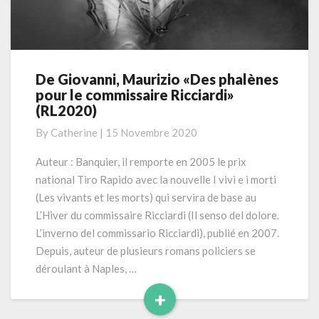
De Giovanni, Maurizio «Des phalènes
De
pour le commissaire Ricciardi»
Giovanni,
(RL2020)
Maurizio
«Des
By
Catherine
|
15 Novembre 2020
phalènes
pour
Auteur : Banquier, il remporte en 2005 le prix
le
national Tiro Rapido avec la nouvelle I vivi e i morti
commissaire
(Les vivants et les morts) qui servira de base au
Ricciardi»
L’Hiver du commissaire Ricciardi (Il senso del dolore.
(RL2020)
L’inverno del commissario Ricciardi), publié en 2007.
Depuis, auteur de plusieurs romans policiers se
déroulant à Naples, …
+
Read