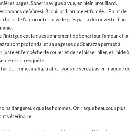
ières pages, Soneri navigue à vue, en plein brouillard,
es romans de Varesi. Brouillard, brume et fumée… Point de
u bord de l’autoroute, suivi de près par la découverte d’un
umanie.
 l’intrigue est le questionnement de Soneri sur l’amour et la
arazza sont profonds, et sa sagesse de Sbarazza permet à
s juste et l’empêche de couler et de se laisser aller, et l’aide à
sente et son enquête.
oi faire … crime, mafia, trafic… vous ne serez pas en manque de
 moins dangereux que les hommes. On risque beaucoup plus
ant vétérinaire.