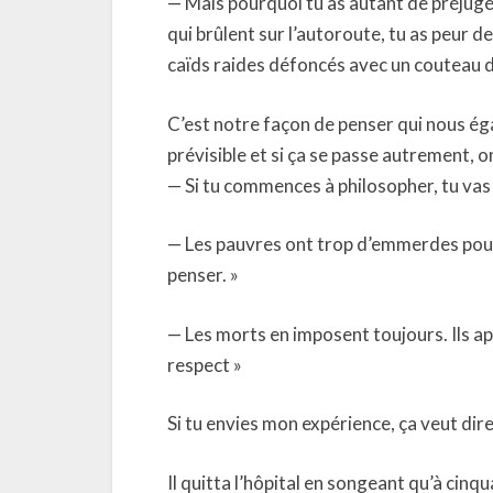
— Mais pourquoi tu as autant de préjugé
qui brûlent sur l’autoroute, tu as peur d
caïds raides défoncés avec un couteau 
C’est notre façon de penser qui nous éga
prévisible et si ça se passe autrement, o
— Si tu commences à philosopher, tu vas 
— Les pauvres ont trop d’emmerdes pour s
penser. »
— Les morts en imposent toujours. Ils ap
respect »
Si tu envies mon expérience, ça veut dire 
Il quitta l’hôpital en songeant qu’à cin