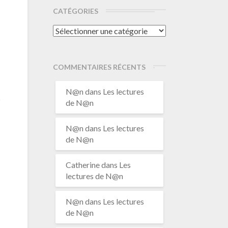
CATÉGORIES
Catégories
COMMENTAIRES RÉCENTS
N@n
dans
Les lectures
x
de N@n
N@n
dans
Les lectures
de N@n
Catherine
dans
Les
lectures de N@n
N@n
dans
Les lectures
de N@n