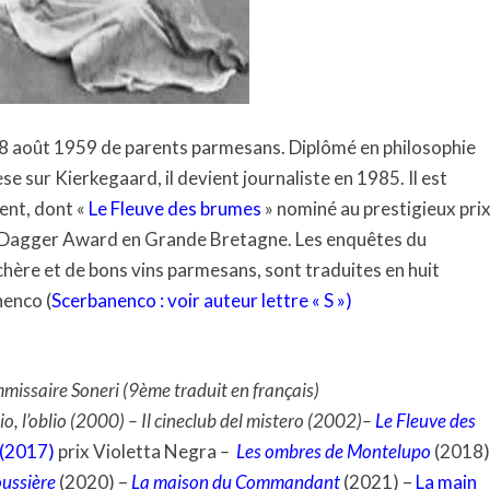
le 8 août 1959 de parents parmesans. Diplômé en philosophie
e sur Kierkegaard, il devient journaliste en 1985. Il est
ent, dont «
Le Fleuve des brumes
» nominé au prestigieux pri
old Dagger Award en Grande Bretagne. Les enquêtes du
ère et de bons vins parmesans, sont traduites en huit
nenco (
Scerbanenco : voir auteur lettre « S »
)
missaire Soneri (9ème traduit en français)
o, l’oblio (2000) – Il cineclub del mistero (2002)–
Le Fleuve des
(2017)
prix Violetta Negra
–
Les ombres de Montelupo
(2018)
oussière
(2020) –
La maison du Commandant
(2021) –
La main