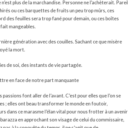
e n’est plus de la marchandise. Personne ne l’achèterait. Parei
irés ou ces barquettes de fruits un peu trop mûrs, ces
rd des feuilles sera trop fané pour demain, ou ces boîtes
 fait mangeables.
nière génération avec des couilles. Sachant ce que misère
toyé la mort.
rties de soi, des instants de vie partagée.
mettre en face de notre part manquante
s passions font aller de l’avant. C’est pour elles que l’on se
es ; elles ont beau transformer le monde en foutoir,
rs dans ce marasme l’élan vital pour nous frotter à un avenir
 Sbarazza en approchant son visage de celui du commissaire,
z pas à la conquête du temps, il ne s’agit que de