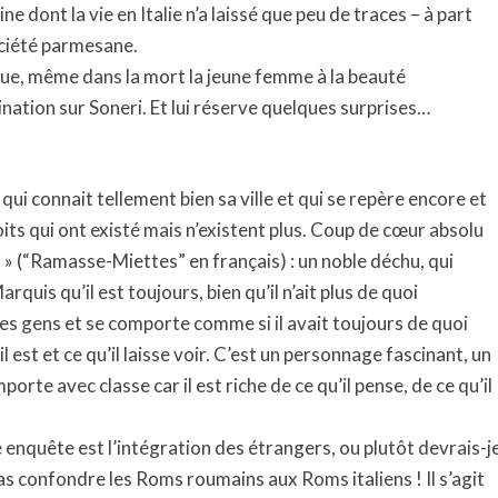
e dont la vie en Italie n’a laissé que peu de traces – à part
ociété parmesane.
ique, même dans la mort la jeune femme à la beauté
nation sur Soneri. Et lui réserve quelques surprises…
qui connait tellement bien sa ville et qui se repère encore et
oits qui ont existé mais n’existent plus. Coup de cœur absolu
 (“Ramasse-Miettes” en français) : un noble déchu, qui
quis qu’il est toujours, bien qu’il n’ait plus de quoi
s des gens et se comporte comme si il avait toujours de quoi
 est et ce qu’il laisse voir. C’est un personnage fascinant, un
rte avec classe car il est riche de ce qu’il pense, de ce qu’il
 enquête est l’intégration des étrangers, ou plutôt devrais-j
pas confondre les Roms roumains aux Roms italiens ! Il s’agit