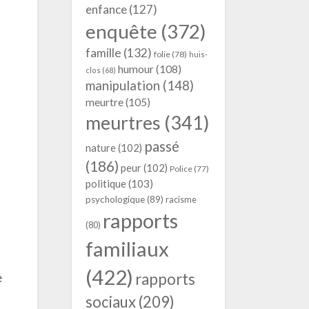
enfance
(127)
enquête
(372)
famille
(132)
folie
(78)
huis-
humour
(108)
clos
(68)
manipulation
(148)
meurtre
(105)
meurtres
(341)
passé
nature
(102)
(186)
peur
(102)
Police
(77)
politique
(103)
psychologique
(89)
racisme
rapports
(80)
familiaux
(422)
rapports
e
sociaux
(209)