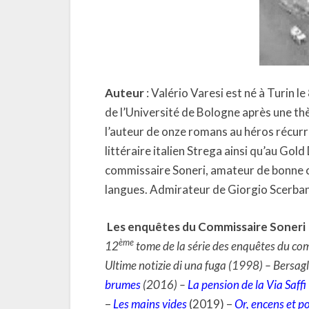
Auteur
: Valério Varesi est né à Turin 
de l’Université de Bologne après une thès
l’auteur de onze romans au héros récurr
littéraire italien Strega ainsi qu’au G
commissaire Soneri, amateur de bonne ch
langues. Admirateur de Giorgio Scerba
Les enquêtes du Commissaire Soneri
ème
12
tome de la série des enquêtes du com
Ultime notizie di una fuga (1998) – Bersagli
brumes
(2016) –
La pension de la Via Saffi
–
Les mains vides
(2019) –
Or, encens et p