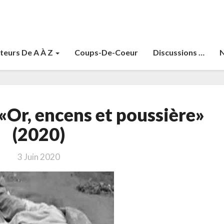
teurs De A À Z
Coups-De-Coeur
Discussions …
N
Varesi,
 «Or, encens et poussière»
Valerio
«Or,
(2020)
encens
et
3 Juin 2020
poussière»
(2020)