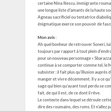
certaine Nina Iliescu, immigrante roumain
une longue liste d’amants de la haute s
Agneau sacrificiel ou tentatrice diabol
énigmatique exerce son pouvoir de fasci
Mon avis
:
Ah quel bonheur de retrouver Soneri, lui 
toujours par rapport à tout plein d’endr
pour un nouveau personnage « Sbarazza »
continue à se comporter comme tel, le Mar
subsister ; il fait plus qu’illusion auprè
manger et vivre décemment. Il y a ce qu’il
sage qui bien qu’ayant tout perdu se compo
fait, de qui il est, de ce dont il rêve.
Le contexte dans lequel se déroule cette
dire des roumains, des roms. Et n’allez 