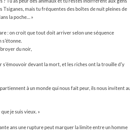
s ? Tu as peur des animaux et tu restes indifférent aux gens
es Tsiganes, mais tu fréquentes des boîtes de nuit pleines de
dans la poche… »
re : on croit que tout doit arriver selon une séquence
n s’étonne.
broyer du noir,
’émouvoir devant la mort, et les riches ont la trouille d’y
partiennent à un monde qui nous fait peur, ils nous invitent a
que je suis vieux. »
quante ans une rupture peut marquer la limite entre un homme