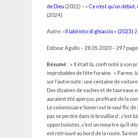
de Dieu
(2022) – «
Ce n’est qu’un début,
(2024)
Autre:
«
Il labirinto di ghiaccio » (2023)
22
Editeur Agullo – 28.05.2020 – 297 pages
Résumé
: » Il était là, confronté à son
improbables de fête foraine. » Parme, l
sur l’autoroute : une centaine de voitur
Des dizaines de vaches et de taureaux er
auraient été aperçus, profitant de la con
Le commissaire Soneri est le seul flic de
pas se perdre dans le brouillard : c’est l
opportunistes, c’est un meurtre qu’il dé
est retrouvé au bord de la route. Sa mor