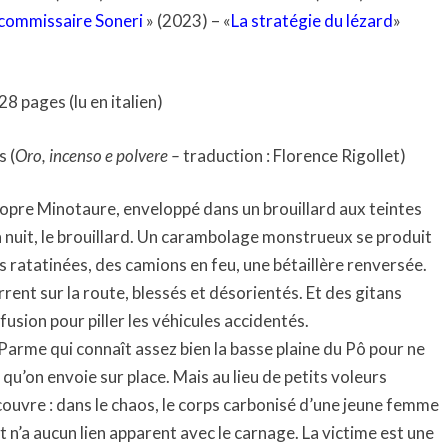
 commissaire Soneri
» (2023) – «
La stratégie du lézard
»
8 pages (lu en italien)
 (
Oro, incenso e polvere –
traduction : Florence Rigollet)
 propre Minotaure, enveloppé dans un brouillard aux teintes
a nuit, le brouillard. Un carambolage monstrueux se produit
es ratatinées, des camions en feu, une bétaillère renversée.
rent sur la route, blessés et désorientés. Et des gitans
fusion pour piller les véhicules accidentés.
 Parme qui connaît assez bien la basse plaine du Pô pour ne
ui qu’on envoie sur place. Mais au lieu de petits voleurs
couvre : dans le chaos, le corps carbonisé d’une jeune femme
t n’a aucun lien apparent avec le carnage. La victime est une