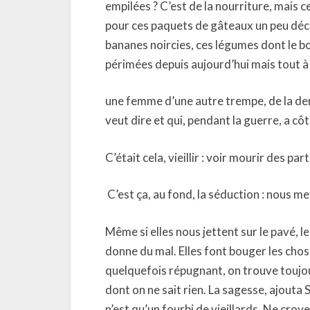
empilées ? C’est de la nourriture, mais c
pour ces paquets de gâteaux un peu déch
bananes noircies, ces légumes dont le bo
périmées depuis aujourd’hui mais tout à
une femme d’une autre trempe, de la der
veut dire et qui, pendant la guerre, a cô
C’était cela, vieillir : voir mourir des pa
C’est ça, au fond, la séduction : nous 
Même si elles nous jettent sur le pavé, le
donne du mal. Elles font bouger les chos
quelquefois répugnant, on trouve toujou
dont on ne sait rien. La sagesse, ajouta
n’est qu’un fourbi de vieillards. Ne croye