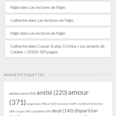
N@n
dans
Les lectures de N@n
Catherine
dans
Les lectures de N@n
N@n
dans
Les lectures de N@n
Catherine
dans
Cassar Scalia, Cristina « Les amants de
Catane » (2026) 320 pages
NUAGE D’ÉTIQUETTES
amour
amitié
(220)
adolescence
(93)
(371)
angoisse
(78)
art
(67)
Aventure
(69)
condition féminine
deuil
(140)
disparition
(68)
couple
(68)
culpabilité
(69)