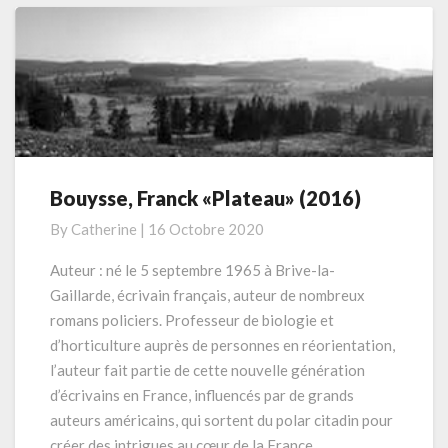
Bouysse, Franck «Plateau» (2016)
Bouysse,
Franck
By
Catherine
|
16 Octobre 2020
«Plateau»
(2016)
Auteur : né le 5 septembre 1965 à Brive-la-
Gaillarde, écrivain français, auteur de nombreux
romans policiers. Professeur de biologie et
d’horticulture auprès de personnes en réorientation,
l’auteur fait partie de cette nouvelle génération
d’écrivains en France, influencés par de grands
auteurs américains, qui sortent du polar citadin pour
créer des intrigues au cœur de la France …