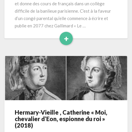
et donne des cours de français dans un collège
difficile de la banlieue parisienne. C’est à la faveur
d’un congé parental qu’elle commence à écrire et
publie en 2077 chez Gallimard « Le …
+
Read
More
Hermary-Vieille , Catherine « Moi,
Hermary-
chevalier d’Eon, espionne du roi »
Vieille
(2018)
,
Catherine