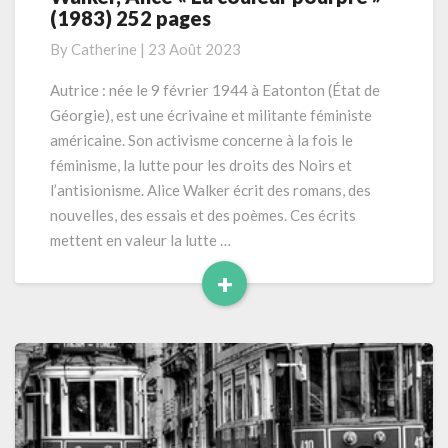
(1983) 252 pages
Alice
« La
By
Catherine
|
23 Août 2023
couleur
pourpre »
Autrice : née le 9 février 1944 à Eatonton (État de
(1983)
Géorgie), est une écrivaine et militante féministe
252
américaine. Son activisme concerne à la fois le
pages
féminisme, la lutte pour les droits des Noirs et
l’antisionisme. Alice Walker écrit des romans, des
nouvelles, des essais et des poèmes. Ces écrits
mettent en valeur la lutte …
+
Read
More