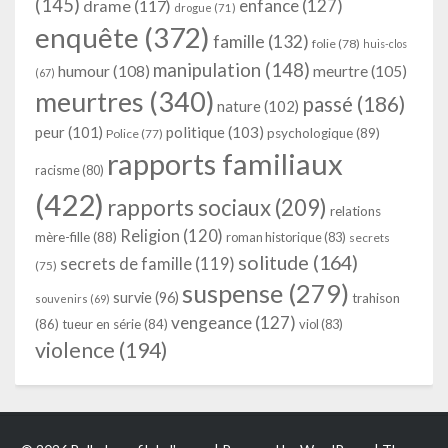
(145)
enfance
(127)
drame
(117)
drogue
(71)
enquête
(372)
famille
(132)
folie
(78)
huis-clos
manipulation
(148)
humour
(108)
meurtre
(105)
(67)
meurtres
(340)
passé
(186)
nature
(102)
peur
(101)
politique
(103)
psychologique
(89)
Police
(77)
rapports familiaux
racisme
(80)
(422)
rapports sociaux
(209)
relations
Religion
(120)
mère-fille
(88)
roman historique
(83)
secrets
solitude
(164)
secrets de famille
(119)
(75)
suspense
(279)
survie
(96)
trahison
souvenirs
(69)
vengeance
(127)
(86)
tueur en série
(84)
viol
(83)
violence
(194)