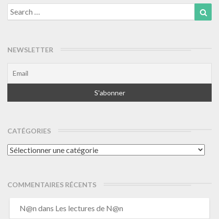
Search
Sea
for:
NEWSLETTER
CATÉGORIES
Catégories
COMMENTAIRES RÉCENTS
N@n
dans
Les lectures de N@n