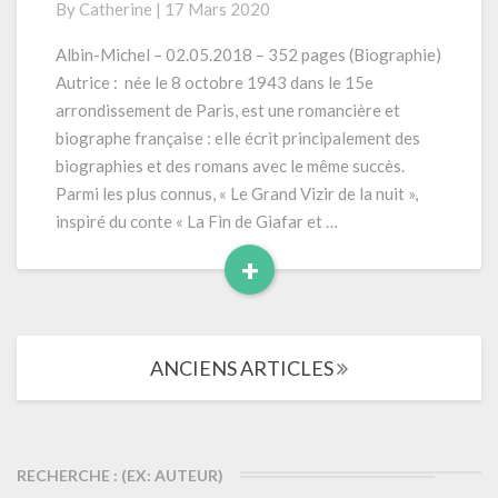
By
Catherine
|
17 Mars 2020
« Moi,
chevalier
Albin-Michel – 02.05.2018 – 352 pages (Biographie)
d’Eon,
Autrice : née le 8 octobre 1943 dans le 15e
espionne
arrondissement de Paris, est une romancière et
du
biographe française : elle écrit principalement des
roi »
biographies et des romans avec le même succès.
(2018)
Parmi les plus connus, « Le Grand Vizir de la nuit »,
inspiré du conte « La Fin de Giafar et …
+
Read
More
Navigation
ANCIENS ARTICLES
dans
les
articles
RECHERCHE : (EX: AUTEUR)