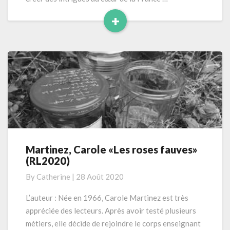
+
Read
More
Martinez, Carole «Les roses fauves»
Martinez,
(RL2020)
Carole
«Les
By
Catherine
|
28 Août 2020
roses
fauves»
L’auteur : Née en 1966, Carole Martinez est très
(RL2020)
appréciée des lecteurs. Après avoir testé plusieurs
métiers, elle décide de rejoindre le corps enseignant