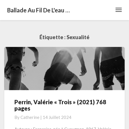
Ballade Au Fil De L'eau …
Toggl
Navig
Étiquette :
Sexualité
Perrin, Valérie « Trois » (2021) 768
Perrin,
pages
Valérie
« Trois »
By
Catherine
|
14 Juillet 2024
(2021)
768