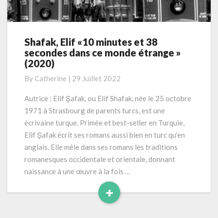
Shafak, Elif «10 minutes et 38
Shafak,
secondes dans ce monde étrange »
Elif
(2020)
«10
minutes
By
Catherine
|
29 Juillet 2022
et
38
Autrice : Elif Şafak, ou Elif Shafak, née le 25 octobre
secondes
1971 à Strasbourg de parents turcs, est une
dans
écrivaine turque. Primée et best-seller en Turquie,
ce
Elif Şafak écrit ses romans aussi bien en turc qu’en
monde
anglais. Elle mêle dans ses romans les traditions
étrange
»
romanesques occidentale et orientale, donnant
(2020)
naissance à une œuvre à la fois …
+
Read
More