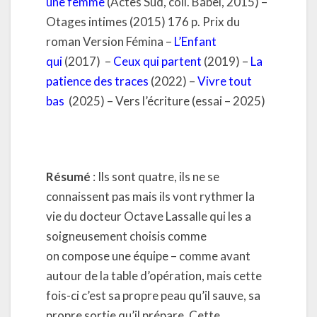
une femme
(Actes Sud, coll. Babel, 2015) –
Otages intimes (2015) 176 p. Prix du
roman Version Fémina –
L’Enfant
qui
(2017) –
Ceux qui partent
(2019) –
La
patience des traces
(2022) –
Vivre tout
bas
(2025) – Vers l’écriture (essai – 2025)
Résumé
: Ils sont quatre, ils ne se
connaissent pas mais ils vont rythmer la
vie du docteur Octave Lassalle qui les a
soigneusement choisis comme
on compose une équipe – comme avant
autour de la table d’opération, mais cette
fois-ci c’est sa propre peau qu’il sauve, sa
propre sortie qu’il prépare. Cette