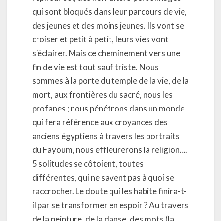
qui sont bloqués dans leur parcours de vie,
des jeunes et des moins jeunes. Ils vont se
croiser et petit à petit, leurs vies vont
s’éclairer. Mais ce cheminement vers une
fin de vie est tout sauf triste. Nous
sommes à la porte du temple de la vie, de la
mort, aux frontières du sacré, nous les
profanes ; nous pénétrons dans un monde
qui fera référence aux croyances des
anciens égyptiens à travers les portraits
du Fayoum, nous effleurerons la religion….
5 solitudes se côtoient, toutes
différentes, qui ne savent pas à quoi se
raccrocher. Le doute qui les habite finira-t-
il par se transformer en espoir ? Au travers
de la peinture, de la danse, des mots (la