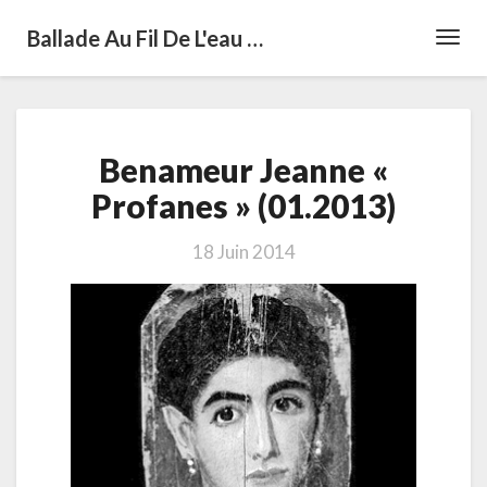
Ballade Au Fil De L'eau …
Toggl
Navig
Benameur
Benameur Jeanne «
Jeanne
«
Profanes » (01.2013)
Profanes
»
18 Juin 2014
(01.2013)