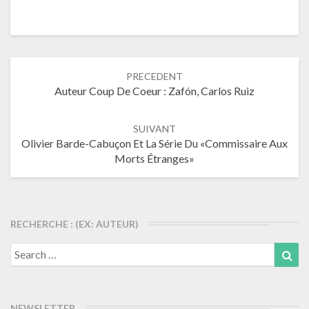
Navigation
PRECEDENT
dans
Auteur Coup De Coeur : Zafón, Carlos Ruiz
les
articles
SUIVANT
Olivier Barde-Cabuçon Et La Série Du «Commissaire Aux
Morts Étranges»
RECHERCHE : (EX: AUTEUR)
Search
Sea
for:
NEWSLETTER