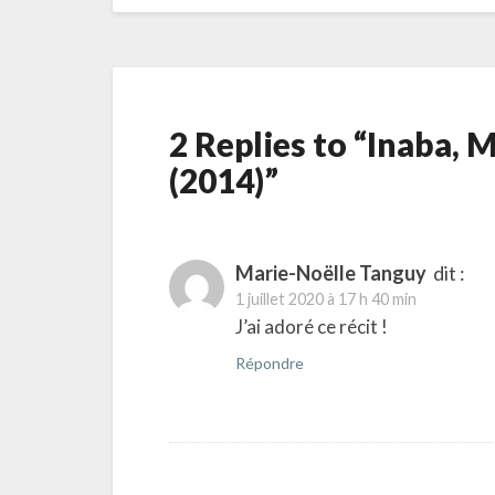
2 Replies to “Inaba, 
(2014)”
Marie-Noëlle Tanguy
dit :
1 juillet 2020 à 17 h 40 min
J’ai adoré ce récit !
Répondre