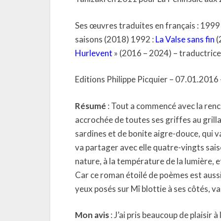
Ses œuvres traduites en français : 1999
saisons (2018) 1992 :
La Valse sans fin
(
Hurlevent
» (2016 – 2024) – traductrice 
Editions Philippe Picquier – 07.01.2016
Résumé
: Tout a commencé avec la renc
accrochée de toutes ses griffes au grill
sardines et de bonite aigre-douce, qui va
va partager avec elle quatre-vingts saiso
nature, à la température de la lumière,
Car ce roman étoilé de poèmes est aussi c
yeux posés sur Mî blottie à ses côtés, v
Mon avis
: J’ai pris beaucoup de plaisir à