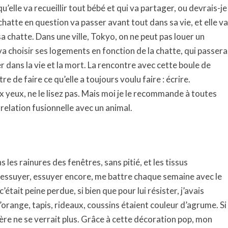
’elle va recueillir tout bébé et qui va partager, ou devrais-je
 chatte en question va passer avant tout dans sa vie, et elle va
sa chatte. Dans une ville, Tokyo, on ne peut pas louer un
va choisir ses logements en fonction de la chatte, qui passera
r dans la vie et la mort. La rencontre avec cette boule de
re de faire ce qu’elle a toujours voulu faire : écrire.
ux yeux, ne le lisez pas. Mais moi je le recommande à toutes
 relation fusionnelle avec un animal.
ns les rainures des fenêtres, sans pitié, et les tissus
eau essuyer, essuyer encore, me battre chaque semaine avec le
’était peine perdue, si bien que pour lui résister, j’avais
’orange, tapis, rideaux, coussins étaient couleur d’agrume. Si
ère ne se verrait plus. Grâce à cette décoration pop, mon