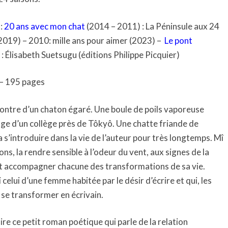
 :
20 ans avec mon chat
(2014 – 2011) : La Péninsule aux 24
2019) – 2010: mille ans pour aimer (2023) –
Le pont
: Élisabeth Suetsugu (éditions Philippe Picquier)
 – 195 pages
ontre d’un chaton égaré. Une boule de poils vaporeuse
age d’un collège près de Tôkyô. Une chatte friande de
 s’introduire dans la vie de l’auteur pour très longtemps. Mî
ns, la rendre sensible à l’odeur du vent, aux signes de la
 et accompagner chacune des transformations de sa vie.
elui d’une femme habitée par le désir d’écrire et qui, les
a se transformer en écrivain.
 lire ce petit roman poétique qui parle de la relation