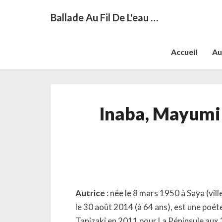
Ballade Au Fil De L'eau …
Accueil
Au
Inaba, Mayumi 
Autrice
: née le 8 mars 1950 à Saya (vil
le 30 août 2014 (à 64 ans), est une poét
Tanizaki en 2011 pour La Péninsule aux 