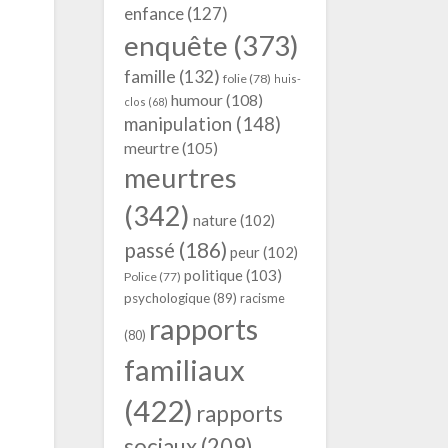
enfance
(127)
enquête
(373)
famille
(132)
folie
(78)
huis-
humour
(108)
clos
(68)
manipulation
(148)
meurtre
(105)
meurtres
(342)
nature
(102)
passé
(186)
peur
(102)
politique
(103)
Police
(77)
psychologique
(89)
racisme
rapports
(80)
familiaux
(422)
rapports
sociaux
(209)