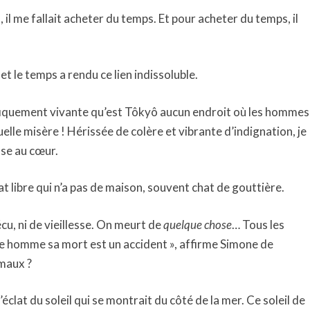
a, il me fallait acheter du temps. Et pour acheter du temps, il
 et le temps a rendu ce lien indissoluble.
gnifiquement vivante qu’est Tôkyô aucun endroit où les hommes
elle misère ! Hérissée de colère et vibrante d’indignation, je
esse au cœur.
at libre qui n’a pas de maison, souvent chat de gouttière.
écu, ni de vieillesse. On meurt de
quelque chose
… Tous les
 homme sa mort est un accident », affirme Simone de
imaux ?
l’éclat du soleil qui se montrait du côté de la mer. Ce soleil de