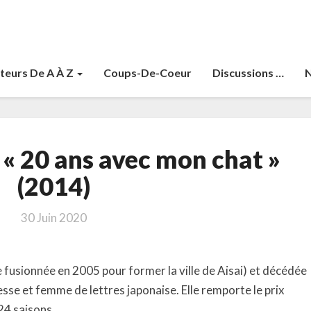
teurs De A À Z
Coups-De-Coeur
Discussions …
N
Inaba,
« 20 ans avec mon chat »
Mayumi
«
(2014)
20
ans
30 Juin 2020
avec
mon
chat
le fusionnée en 2005 pour former la ville de Aisai) et décédée
»
esse et femme de lettres japonaise. Elle remporte le prix
(2014)
24 saisons.