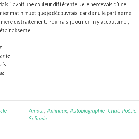
 Mais il avait une couleur différente. Je le percevais d’une
mier matin muet que je découvrais, car de nulle part ne me
 lumière distraitement. Pourrais-je ou non m’y accoutumer,
 était absente.
r
hanté
acias
res
cle
Amour
,
Animaux
,
Autobiographie
,
Chat
,
Poésie
,
Solitude