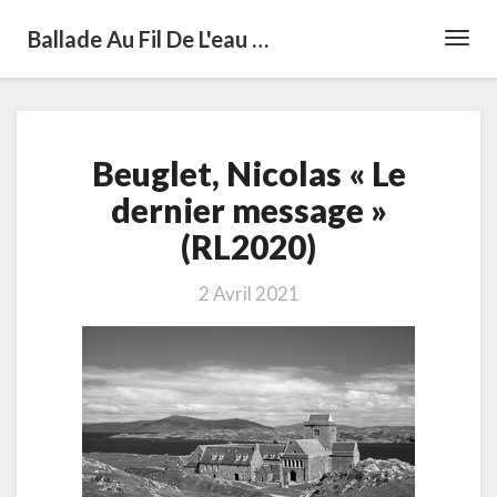
Ballade Au Fil De L'eau …
Toggl
Navig
Beuglet,
Beuglet, Nicolas « Le
Nicolas
«
dernier message »
Le
(RL2020)
dernier
message
»
2 Avril 2021
(RL2020)