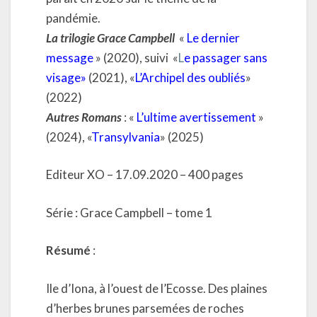
pandémie.
La trilogie Grace Campbell
«
Le dernier
message
» (2020), suivi «
L
e passager sans
visage
»
(2021), «
L’Archipel des oubliés
»
(2022)
Autres Romans
: «
L’ultime avertissement
»
(2024), «
Transylvania
» (2025)
Editeur XO – 17.09.2020 – 400 pages
Série : Grace Campbell – tome 1
Résumé
:
Ile d’Iona, à l’ouest de l’Ecosse. Des plaines
d’herbes brunes parsemées de roches