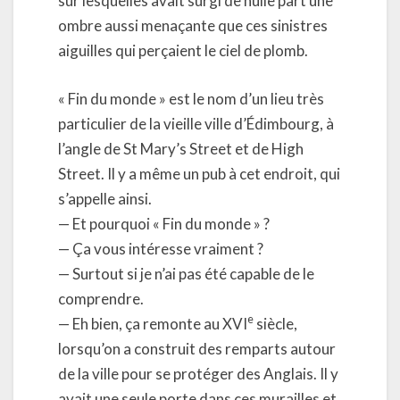
sur lesquelles avait surgi de nulle part une
ombre aussi menaçante que ces sinistres
aiguilles qui perçaient le ciel de plomb.
« Fin du monde » est le nom d’un lieu très
particulier de la vieille ville d’Édimbourg, à
l’angle de St Mary’s Street et de High
Street. Il y a même un pub à cet endroit, qui
s’appelle ainsi.
— Et pourquoi « Fin du monde » ?
— Ça vous intéresse vraiment ?
— Surtout si je n’ai pas été capable de le
comprendre.
e
— Eh bien, ça remonte au XVI
siècle,
lorsqu’on a construit des remparts autour
de la ville pour se protéger des Anglais. Il y
avait une seule porte dans ces murailles et