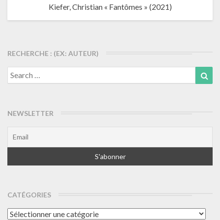
Kiefer, Christian « Fantômes » (2021)
RECHERCHE : (EX: AUTEUR)
Search
Sea
for:
NEWSLETTER
CATÉGORIES
Catégories