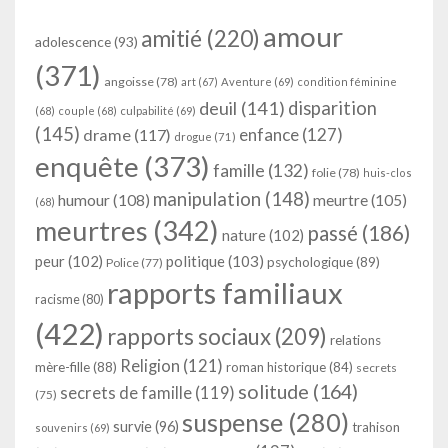
amour
amitié
(220)
adolescence
(93)
(371)
angoisse
(78)
art
(67)
Aventure
(69)
condition féminine
deuil
(141)
disparition
(68)
couple
(68)
culpabilité
(69)
(145)
enfance
(127)
drame
(117)
drogue
(71)
enquête
(373)
famille
(132)
folie
(78)
huis-clos
manipulation
(148)
humour
(108)
meurtre
(105)
(68)
meurtres
(342)
passé
(186)
nature
(102)
peur
(102)
politique
(103)
psychologique
(89)
Police
(77)
rapports familiaux
racisme
(80)
(422)
rapports sociaux
(209)
relations
Religion
(121)
mère-fille
(88)
roman historique
(84)
secrets
solitude
(164)
secrets de famille
(119)
(75)
suspense
(280)
survie
(96)
trahison
souvenirs
(69)