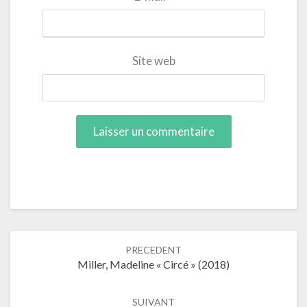
Site web
Navigation
PRECEDENT
dans
Miller, Madeline « Circé » (2018)
les
articles
SUIVANT