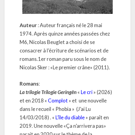
Auteur
: Auteur français né le 28 mai
1974. Après quinze années passées chez
M6, Nicolas Beuglet a choisi de se
consacrer à l’écriture de scénarios et de
romans.1er roman paru sous le nom de
Nicolas Sker : «Le premier crâne» (2011).
Romans
:
La trilogie Trilogie Geringën
«
Le cri
» (2026)
et en 2018 «
Complot
» et une nouvelle
dans le recueil « Phobia » (J’ai Lu
14/03/2018) . «
L’île du diable
» paraît en
2019. Une nouvelle «Ça n’arrivera pas»
parait en 2020 sur le thème de la