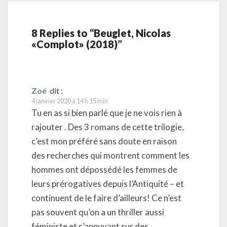
8 Replies to “Beuglet, Nicolas
«Complot» (2018)”
Zoé
dit :
4 janvier 2020 à 14 h 15 min
Tu en as si bien parlé que je ne vois rien à
rajouter . Des 3 romans de cette trilogie,
c’est mon préféré sans doute en raison
des recherches qui montrent comment les
hommes ont dépossédé les femmes de
leurs prérogatives depuis l’Antiquité – et
continuent de le faire d’ailleurs! Ce n’est
pas souvent qu’on a un thriller aussi
féministe et s’appuyant sur des