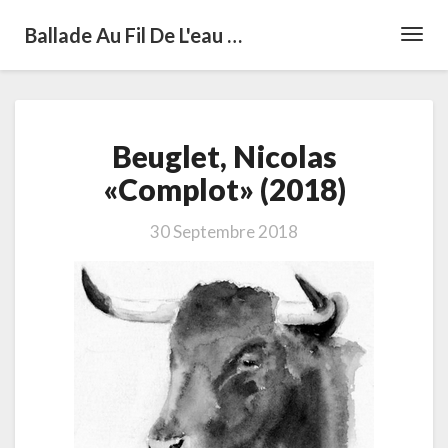
Ballade Au Fil De L'eau …
Toggl
Navig
Beuglet,
Beuglet, Nicolas
Nicolas
«Complot»
«Complot» (2018)
(2018)
30 Septembre 2018