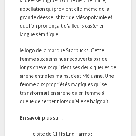
la déesse anglo-saxonne de la fertilité,
appellation qui provient elle-même de la
grande déesse Ishtar de Mésopotamie et
que l’on prononçait d’ailleurs
easter
en
langue sémitique.
le logo de la marque Starbucks. Cette
femme aux seins nus recouverts par de
longs cheveux qui tient ses deux queues de
sirène entre les mains, c’est Mélusine. Une
femme aux propriétés magiques qui se
transformait en sirène ou en femme à
queue de serpent lorsqu’elle se baignait.
En savoir plus sur
:
– le site de Cliffs End Farms :