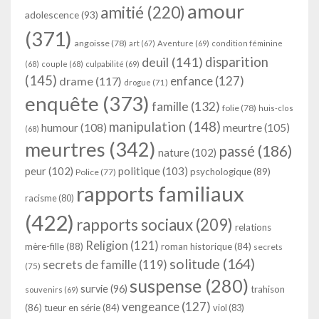
amour
amitié
(220)
adolescence
(93)
(371)
angoisse
(78)
art
(67)
Aventure
(69)
condition féminine
deuil
(141)
disparition
(68)
couple
(68)
culpabilité
(69)
(145)
enfance
(127)
drame
(117)
drogue
(71)
enquête
(373)
famille
(132)
folie
(78)
huis-clos
manipulation
(148)
humour
(108)
meurtre
(105)
(68)
meurtres
(342)
passé
(186)
nature
(102)
peur
(102)
politique
(103)
psychologique
(89)
Police
(77)
rapports familiaux
racisme
(80)
(422)
rapports sociaux
(209)
relations
Religion
(121)
mère-fille
(88)
roman historique
(84)
secrets
solitude
(164)
secrets de famille
(119)
(75)
suspense
(280)
survie
(96)
trahison
souvenirs
(69)
vengeance
(127)
(86)
tueur en série
(84)
viol
(83)