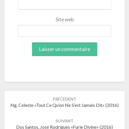
Site web
Navigation
PRECEDENT
dans
Ng, Celeste «Tout Ce Qu’on Ne S’est Jamais Dit» (2016)
les
articles
SUIVANT
Dos Santos, José Rodrigues «Furie Divine» (2016)