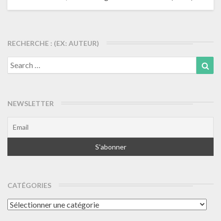
RECHERCHE : (EX: AUTEUR)
Search
Sea
for:
NEWSLETTER
CATÉGORIES
Catégories