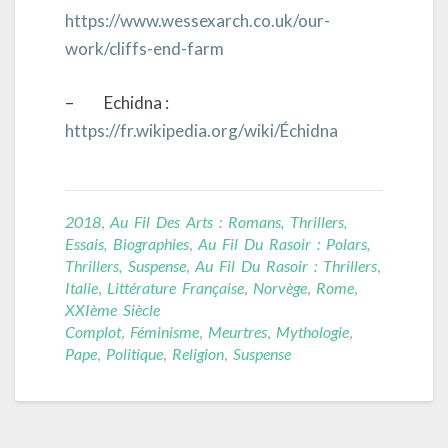
https://www.wessexarch.co.uk/our-
work/cliffs-end-farm
– Echidna :
https://fr.wikipedia.org/wiki/Échidna
2018
,
Au Fil Des Arts : Romans, Thrillers,
Essais, Biographies
,
Au Fil Du Rasoir : Polars,
Thrillers, Suspense
,
Au Fil Du Rasoir : Thrillers
,
Italie
,
Littérature Française
,
Norvège
,
Rome
,
XXIème Siècle
Complot
,
Féminisme
,
Meurtres
,
Mythologie
,
Pape
,
Politique
,
Religion
,
Suspense