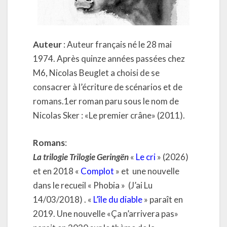
Auteur
: Auteur français né le 28 mai
1974. Après quinze années passées chez
M6, Nicolas Beuglet a choisi de se
consacrer à l’écriture de scénarios et de
romans.1er roman paru sous le nom de
Nicolas Sker : «Le premier crâne» (2011).
Romans
:
La trilogie Trilogie Geringën
«
Le cri
» (2026)
et en 2018 «
Complot
» et une nouvelle
dans le recueil « Phobia » (J’ai Lu
14/03/2018) . «
L’île du diable
» paraît en
2019. Une nouvelle «Ça n’arrivera pas»