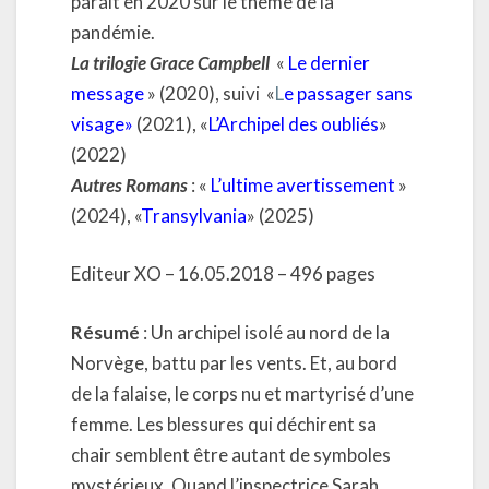
parait en 2020 sur le thème de la
pandémie.
La trilogie Grace Campbell
«
Le dernier
message
» (2020), suivi «
L
e passager sans
visage
»
(2021), «
L’Archipel des oubliés
»
(2022)
Autres Romans
: «
L’ultime avertissement
»
(2024), «
Transylvania
» (2025)
Editeur XO – 16.05.2018 – 496 pages
Résumé
: Un archipel isolé au nord de la
Norvège, battu par les vents. Et, au bord
de la falaise, le corps nu et martyrisé d’une
femme. Les blessures qui déchirent sa
chair semblent être autant de symboles
mystérieux. Quand l’inspectrice Sarah