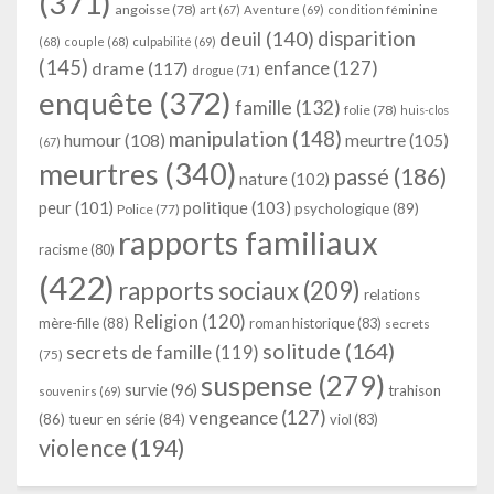
(371)
angoisse
(78)
art
(67)
Aventure
(69)
condition féminine
deuil
(140)
disparition
(68)
couple
(68)
culpabilité
(69)
(145)
enfance
(127)
drame
(117)
drogue
(71)
enquête
(372)
famille
(132)
folie
(78)
huis-clos
manipulation
(148)
humour
(108)
meurtre
(105)
(67)
meurtres
(340)
passé
(186)
nature
(102)
peur
(101)
politique
(103)
psychologique
(89)
Police
(77)
rapports familiaux
racisme
(80)
(422)
rapports sociaux
(209)
relations
Religion
(120)
mère-fille
(88)
roman historique
(83)
secrets
solitude
(164)
secrets de famille
(119)
(75)
suspense
(279)
survie
(96)
trahison
souvenirs
(69)
vengeance
(127)
(86)
tueur en série
(84)
viol
(83)
violence
(194)