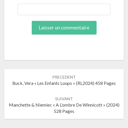
Navigation
PRECEDENT
dans
Buck, Vera « Les Enfants Loups » (RL2024) 458 Pages
les
articles
SUIVANT
Manchette & Niemiec « A L’ombre De Winnicott » (2024)
528 Pages