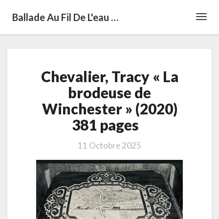
Ballade Au Fil De L'eau …
Toggl
Navig
Chevalier,
Chevalier, Tracy « La
Tracy
«
brodeuse de
La
Winchester » (2020)
brodeuse
de
381 pages
Winchester
»
11 Octobre 2025
(2020)
381
pages