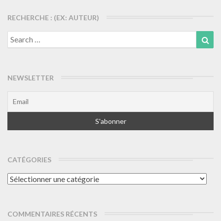
RECHERCHE : (EX: AUTEUR)
Search
Sea
for:
NEWSLETTER
CATÉGORIES
Catégories
COMMENTAIRES RÉCENTS