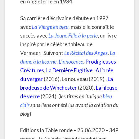
en Angleterre en 1984.
Sa carrière d’écrivaine débute en 1997
avec
La Vierge en bleu
,
mais elle connaît le
succès avec
La Jeune Fille à la perle
, un livre
inspiré par le célèbre tableau de
Vermeer. Suivront
Le Récital des Anges
,
La
dame à la licorne
,
L’innocence
,
Prodigieuses
Créatures
,
La Dernière Fugitive
,
A l’orée
du verger
(2016), Le nouveau (2019) ,
La
brodeuse de Winchester
(2020),
La fileuse
de verre
(2024) (
les titres en italique
bleu
clair
sans liens ont été lus avant la création du
blog
)
Editions la Table ronde – 25.06.2020 – 349
pages – («
A single Thread »
traduit par