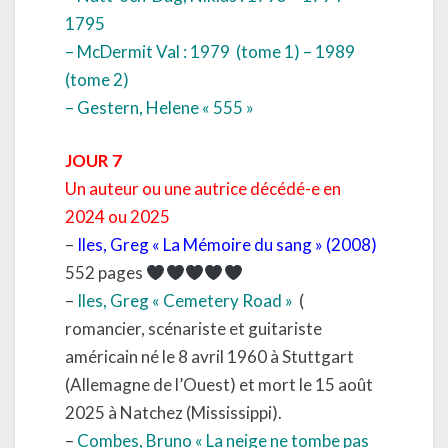
1795
– McDermit Val : 1979
(tome 1) – 1989
(tome 2)
– Gestern, Helene « 555 »
JOUR 7
Un auteur ou une autrice décédé-e en
2024 ou 2025
–
Iles, Greg « La Mémoire du sang » (2008)
552 pages
–
Iles, Greg
« Cemetery Road »
(
romancier, scénariste et guitariste
américain né le 8 avril 1960 à Stuttgart
(Allemagne de l’Ouest) et mort le 15 août
2025 à Natchez (Mississippi).
–
Combes, Bruno « La neige ne tombe pas