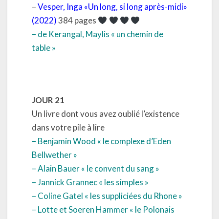
–
Vesper, Inga «Un long, si long après-midi»
(2022)
384 pages
– de Kerangal, Maylis « un chemin de
table »
JOUR 21
Un livre dont vous avez oublié l’existence
dans votre pile à lire
– Benjamin Wood « le complexe d’Eden
Bellwether »
– Alain Bauer « le convent du sang »
– Jannick Grannec « les simples »
– Coline Gatel « les suppliciées du Rhone »
– Lotte et Soeren Hammer « le Polonais