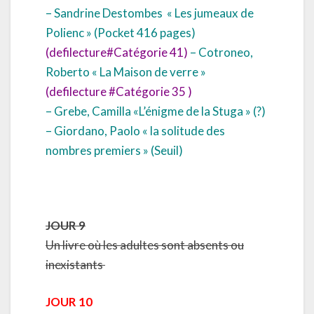
– Sandrine Destombes
« Les jumeaux de
Polienc » (Pocket 416 pages)
(defilecture
#Catégorie 41)
– Cotroneo,
Roberto « La Maison de verre »
(defilecture
#Catégorie 35
)
– Grebe, Camilla «L’énigme de la Stuga » (?)
– Giordano, Paolo « la solitude des
nombres premiers » (Seuil)
JOUR 9
Un livre où les adultes sont absents ou
inexistants
JOUR 10