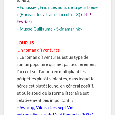
tome 3)
– Fouassier, Eric « Les nuits de la peur bleue
» (Bureau des affaires occultes 3)
(
DTP
Fevrier
)
– Musso Guillaume « Skidamarink»
JOUR 15
Un roman d’aventures
« Le roman d’aventures est un type de
roman populaire qui met particulièrement
l’accent sur l’action en multipliant les
péripéties plutôt violentes, dans lequel le
héros est plutôt jeune, en général positif,
et où le souci de la forme littéraire est
relativement peu important. »
–
Swarup, Vikas « Les Sept Vies
extraordinaires de Devi Kumari » (2025)