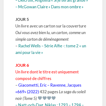
– Delcroix, Angélina « Si je serais grande »
– McGowan Claire « Dans mon ombre »
JOUR 5
Un livre avec un carton sur la couverture
Oui vous avez bien lu, un carton, comme un
simple carton de déménagement
–
Rachel Wells – Série Alfie -: tome 2 « un
ami pour la vie »
JOUR 6
Un livre dont le titre est uniquement
composé de chiffres
–
Giacometti, Eric – Ravenne, Jacques
«669» (2022)
432 pages
La saga du soleil
noir (Tome 5)
– Natt-och-Dag, Niklas : 1793 – 1794 –