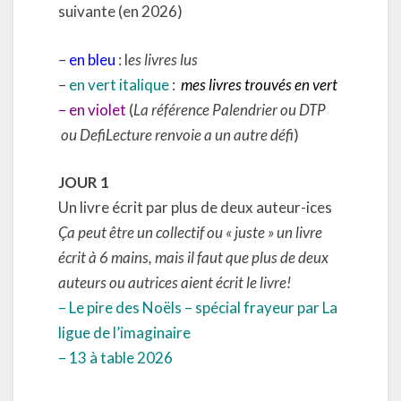
suivante (en 2026)
–
en bleu
: l
es livres lus
–
en vert italique
:
mes livres trouvés en vert
– en violet
(
La référence Palendrier ou DTP
ou DefiLecture renvoie a un autre défi
)
JOUR 1
Un livre écrit par plus de deux auteur-ices
Ça peut être un collectif ou « juste » un livre
écrit à 6 mains, mais il faut que plus de deux
auteurs ou autrices aient écrit le livre!
– Le pire des Noëls – spécial frayeur par La
ligue de l’imaginaire
– 13 à table 2026