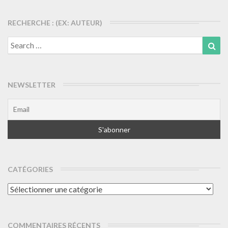
RECHERCHE : (EX: AUTEUR)
Search
Sea
for:
NEWSLETTER
CATÉGORIES
Catégories
COMMENTAIRES RÉCENTS