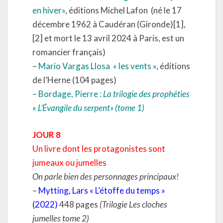
en hiver»
, éditions Michel Lafon
(né le 17
décembre 1962 à Caudéran (Gironde)[1],
[2] et mort le 13 avril 2024 à Paris, est un
romancier français)
–
Mario Vargas Llosa
« les vents »
, éditions
de l’Herne (104 pages)
– Bordage, Pierre :
La trilogie des prophéties
«
L’Évangile du serpent» (tome 1)
JOUR 8
Un livre dont les protagonistes sont
jumeaux ou jumelles
On parle bien des personnages principaux!
–
Mytting, Lars « L’étoffe du temps »
(2022)
448 pages
(Trilogie Les cloches
jumelles tome 2)