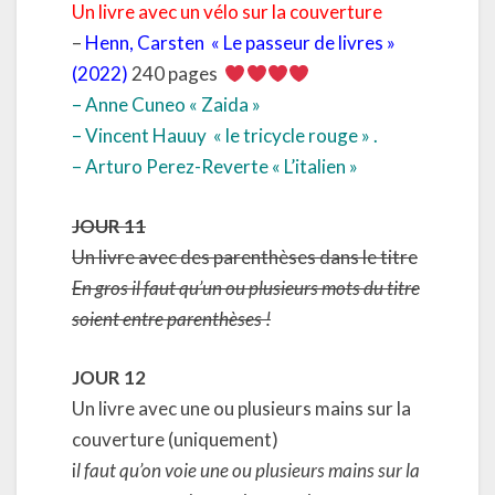
Un livre avec un vélo sur la couverture
–
Henn, Carsten
« Le passeur de livres »
(2022)
240 pages
– Anne Cuneo « Zaida »
– Vincent Hauuy
« le tricycle rouge » .
– Arturo Perez-Reverte « L’italien »
JOUR 11
Un livre avec des parenthèses dans le titre
En gros il faut qu’un ou plusieurs mots du titre
soient entre parenthèses !
JOUR 12
Un livre avec une ou plusieurs mains sur la
couverture (uniquement)
i
l faut qu’on voie une ou plusieurs mains sur la