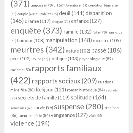
(371)
angoisse
(78)
art
(67)
Aventure
(69)
condition féminine
deuil
(141)
disparition
(68)
couple
(68)
culpabilité
(69)
(145)
enfance
(127)
drame
(117)
drogue
(71)
enquête
(373)
famille
(132)
folie
(78)
huis-clos
manipulation
(148)
humour
(108)
meurtre
(105)
(68)
meurtres
(342)
passé
(186)
nature
(102)
peur
(102)
politique
(103)
psychologique
(89)
Police
(77)
rapports familiaux
racisme
(80)
(422)
rapports sociaux
(209)
relations
Religion
(121)
mère-fille
(88)
roman historique
(84)
secrets
solitude
(164)
secrets de famille
(119)
(75)
suspense
(280)
survie
(96)
trahison
souvenirs
(69)
vengeance
(127)
(86)
tueur en série
(84)
viol
(83)
violence
(194)