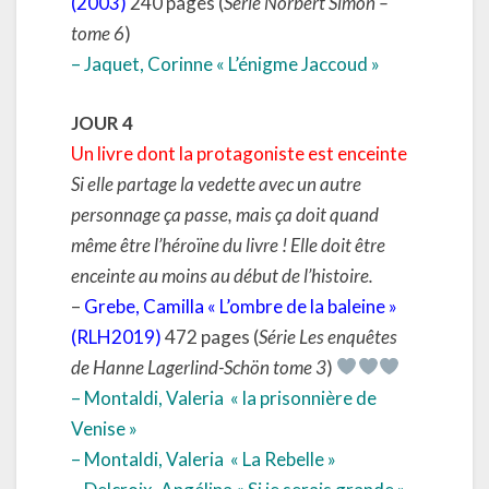
(2003)
240 pages (
Série Norbert Simon –
tome 6
)
– Jaquet, Corinne « L’énigme Jaccoud »
JOUR 4
Un livre dont la protagoniste est enceinte
Si elle partage la vedette avec un autre
personnage ça passe, mais ça doit quand
même être l’héroïne du livre ! Elle doit être
enceinte au moins au début de l’histoire.
–
Grebe, Camilla « L’ombre de la baleine »
(RLH2019)
472 pages (
Série Les enquêtes
de Hanne Lagerlind-Schön tome 3
)
– Montaldi, Valeria
« la prisonnière de
Venise »
– Montaldi, Valeria
« La Rebelle »