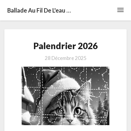
Ballade Au Fil De L'eau …
Toggl
Navig
Palendrier
Palendrier 2026
2026
28 Décembre 2025