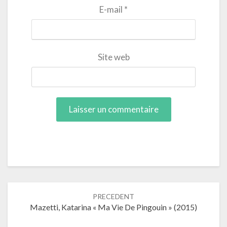
E-mail
*
Site web
Navigation
PRECEDENT
dans
Mazetti, Katarina « Ma Vie De Pingouin » (2015)
les
articles