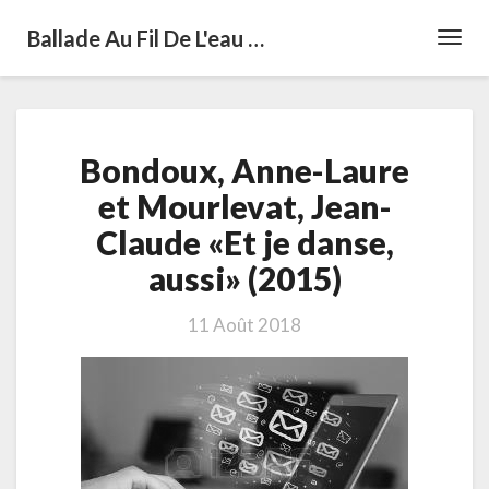
Ballade Au Fil De L'eau …
Toggl
Navig
Bondoux,
Bondoux, Anne-Laure
Anne-
Laure
et Mourlevat, Jean-
et
Claude «Et je danse,
Mourlevat,
Jean-
aussi» (2015)
Claude
«Et
11 Août 2018
je
danse,
aussi»
(2015)