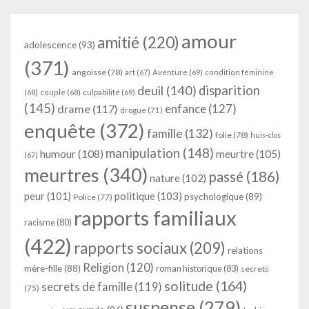
amour
amitié
(220)
adolescence
(93)
(371)
angoisse
(78)
art
(67)
Aventure
(69)
condition féminine
deuil
(140)
disparition
(68)
couple
(68)
culpabilité
(69)
(145)
enfance
(127)
drame
(117)
drogue
(71)
enquête
(372)
famille
(132)
folie
(78)
huis-clos
manipulation
(148)
humour
(108)
meurtre
(105)
(67)
meurtres
(340)
passé
(186)
nature
(102)
peur
(101)
politique
(103)
psychologique
(89)
Police
(77)
rapports familiaux
racisme
(80)
(422)
rapports sociaux
(209)
relations
Religion
(120)
mère-fille
(88)
roman historique
(83)
secrets
solitude
(164)
secrets de famille
(119)
(75)
suspense
(279)