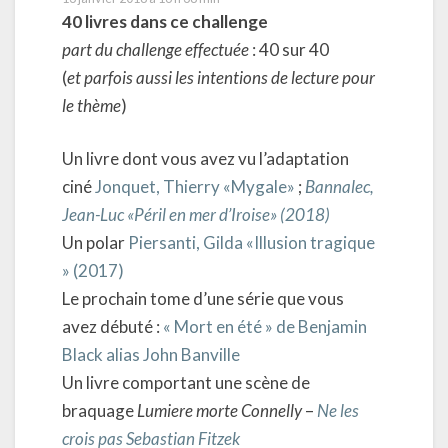
40 livres dans ce challenge
part du challenge effectuée
: 40 sur 40
(
et parfois aussi les intentions de lecture pour
le thème
)
Un livre dont vous avez vu l’adaptation
ciné
Jonquet, Thierry «Mygale»
;
Bannalec,
Jean-Luc «Péril en mer d’Iroise» (2018)
Un polar
Piersanti, Gilda «Illusion tragique
» (2017)
Le prochain tome d’une série que vous
avez débuté :
« Mort en été » de Benjamin
Black alias John Banville
Un livre comportant une scène de
braquage
Lumiere morte Connelly
–
Ne les
crois pas Sebastian Fitzek