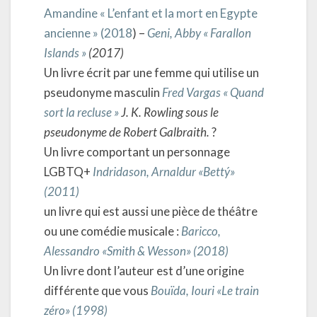
Amandine « L’enfant et la mort en Egypte
ancienne » (2018
) –
Geni, Abby « Farallon
Islands »
(2017)
Un livre écrit par une femme qui utilise un
pseudonyme masculin
Fred Vargas « Quand
sort la recluse »
J. K. Rowling sous le
pseudonyme de Robert Galbraith.
?
Un livre comportant un personnage
LGBTQ+
Indridason, Arnaldur «Bettý»
(2011)
un livre qui est aussi une pièce de théâtre
ou une comédie musicale :
Baricco,
Alessandro «Smith & Wesson» (2018)
Un livre dont l’auteur est d’une origine
différente que vous
Bouïda, Iouri «Le train
zéro» (1998)