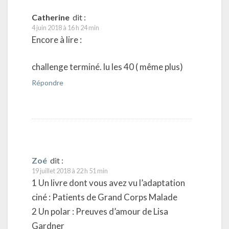
Catherine
dit :
4 juin 2018 à 16 h 24 min
Encore à lire :
challenge terminé. lu les 40 ( même plus)
Répondre
Zoé
dit :
19 juillet 2018 à 22 h 51 min
1 Un livre dont vous avez vu l’adaptation
ciné : Patients de Grand Corps Malade
2 Un polar : Preuves d’amour de Lisa
Gardner