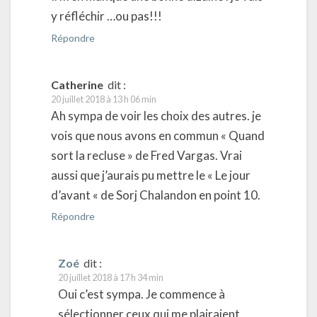
y réfléchir …ou pas!!!
Répondre
Catherine
dit :
20 juillet 2018 à 13 h 06 min
Ah sympa de voir les choix des autres. je
vois que nous avons en commun « Quand
sort la recluse » de Fred Vargas. Vrai
aussi que j’aurais pu mettre le « Le jour
d’avant « de Sorj Chalandon en point 10.
Répondre
Zoé
dit :
20 juillet 2018 à 17 h 34 min
Oui c’est sympa. Je commence à
sélectionner ceux qui me plairaient