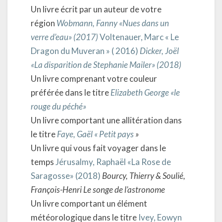
Un livre écrit par un auteur de votre
région
Wobmann, Fanny «Nues dans un
verre d’eau» (2017)
Voltenauer, Marc « Le
Dragon du Muveran » ( 2016)
Dicker, Joël
«La disparition de Stephanie Mailer» (2018)
Un livre comprenant votre couleur
préférée dans le titre
Elizabeth George «le
rouge du péché»
Un livre comportant une allitération dans
le titre
Faye, Gaël « Petit pays
»
Un livre qui vous fait voyager dans le
temps
Jérusalmy, Raphaël «La Rose de
Saragosse» (2018)
Bourcy, Thierry & Soulié,
François-Henri Le songe de l’astronome
Un livre comportant un élément
météorologique dans le titre
Ivey, Eowyn