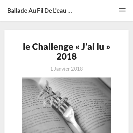
Ballade Au Fil De L'eau …
Toggl
Navig
le
le Challenge « J’ai lu »
Challenge
« J’ai
2018
lu »
2018
1 Janvier 2018