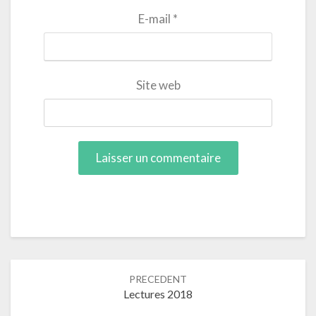
E-mail
*
Site web
Navigation
PRECEDENT
dans
Lectures 2018
les
articles