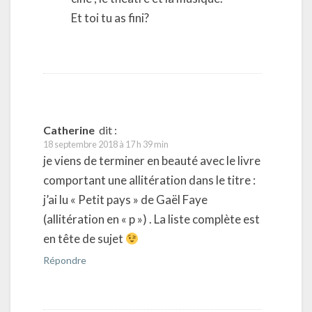
Et toi tu as fini?
Catherine
dit :
18 septembre 2018 à 17 h 39 min
je viens de terminer en beauté avec le livre
comportant une allitération dans le titre :
j’ai lu « Petit pays » de Gaël Faye
(allitération en « p ») . La liste complète est
en tête de sujet
Répondre