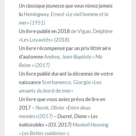
Un classique jeunesse que vous n’avez jamais
lu
Hemingway, Ernest «Le vieil homme et la
mer» (1951)
Un livre publié en 2018
de Vigan, Delphine
«Les Loyautés» (2018)
Un livre récompensé par un prix littéraire
d’automne
Andrea, Jean-Baptiste « Ma
Reine » (2017)
Un livre publié durant la décennie de votre
naissance
Scerbanenco, Giorgio «Les
amants du bord de mer»
Un livre que vous aviez prévu de lire en
2017 –
Norek, Olivier «Entre deux
mondes»(2017)
–
Ducret, Diane « Les
indésirables » (03. 2017)
Mankell Henning
« Les Bottes suédoises »
;