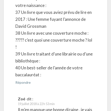
votre naissance :
37 Un livre que vous aviez prévu de lire en
2017 : Une femme fuyant l’annonce de
David Grossman
38 Un livre avec une couverture moche :
????? c’est quoi une couverture moche ? lol
!
39 Un livre traitant d’une librairie ou d’une
bibliothèque :
40 Un best-seller de l’année de votre
baccalauréat :
Répondre
Zoé
dit :
19 juillet 2018 à 22 h 53 min
Il m’en manque une bonne dizaine . je vais