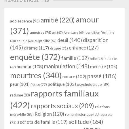
NUAGE D’ÉTIQUETTES
amour
amitié
(220)
adolescence
(93)
(371)
angoisse
(78)
art
(67)
Aventure
(69)
condition féminine
deuil
(140)
disparition
(68)
couple
(68)
culpabilité
(69)
(145)
enfance
(127)
drame
(117)
drogue
(71)
enquête
(372)
famille
(132)
folie
(78)
huis-clos
manipulation
(148)
humour
(108)
meurtre
(105)
(67)
meurtres
(340)
passé
(186)
nature
(102)
peur
(101)
politique
(103)
psychologique
(89)
Police
(77)
rapports familiaux
racisme
(80)
(422)
rapports sociaux
(209)
relations
Religion
(120)
mère-fille
(88)
roman historique
(83)
secrets
solitude
(164)
secrets de famille
(119)
(75)