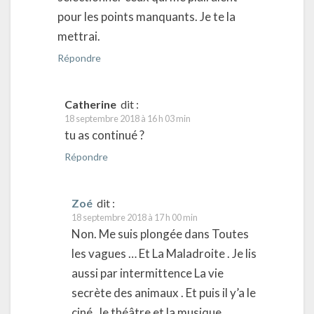
pour les points manquants. Je te la
mettrai.
Répondre
Catherine
dit :
18 septembre 2018 à 16 h 03 min
tu as continué ?
Répondre
Zoé
dit :
18 septembre 2018 à 17 h 00 min
Non. Me suis plongée dans Toutes
les vagues … Et La Maladroite . Je lis
aussi par intermittence La vie
secrète des animaux . Et puis il y’a le
ciné , le théâtre et la musique.