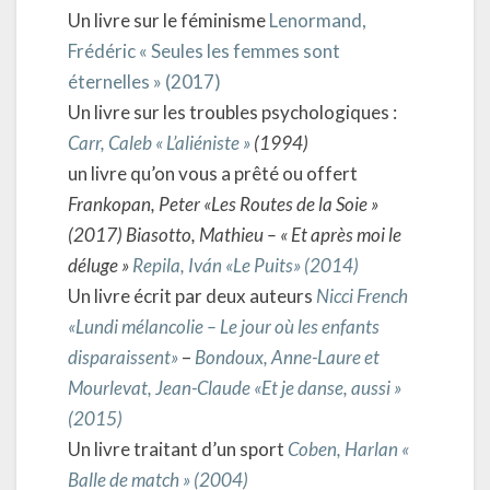
Un livre sur le féminisme
Lenormand,
Frédéric « Seules les femmes sont
éternelles » (2017)
Un livre sur les troubles psychologiques :
Carr, Caleb « L’aliéniste »
(1994)
un livre qu’on vous a prêté ou offert
Frankopan, Peter «Les Routes de la Soie »
(2017)
Biasotto, Mathieu – « Et après moi le
déluge »
Repila, Iván «Le Puits» (2014)
Un livre écrit par deux auteurs
Nicci French
«Lundi mélancolie – Le jour où les enfants
disparaissent»
–
Bondoux, Anne-Laure et
Mourlevat, Jean-Claude «Et je danse, aussi »
(2015)
Un livre traitant d’un sport
Coben, Harlan «
Balle de match » (2004)