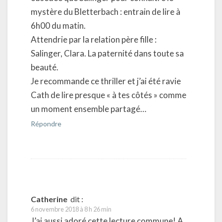
mystère du Bletterbach : entrain de lire à
6h00 du matin.
Attendrie par la relation père fille :
Salinger, Clara. La paternité dans toute sa
beauté.
Je recommande ce thriller et j’ai été ravie
Cath de lire presque « à tes côtés » comme
un moment ensemble partagé…
Répondre
Catherine
dit :
6 novembre 2018 à 8 h 26 min
J’ai aussi adoré cette lecture commune! A