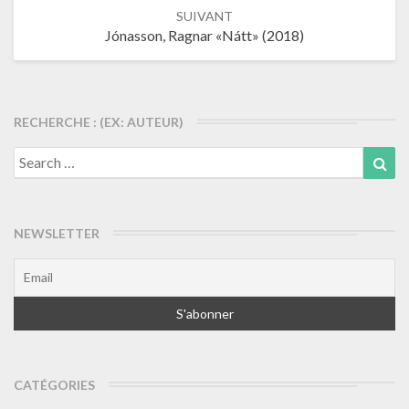
SUIVANT
Jónasson, Ragnar «Nátt» (2018)
RECHERCHE : (EX: AUTEUR)
Search
Sea
for:
NEWSLETTER
CATÉGORIES