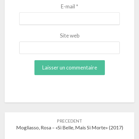
E-mail
*
Site web
Navigation
PRECEDENT
dans
Mogliasso, Rosa – «Si Belle, Mais Si Morte» (2017)
les
articles