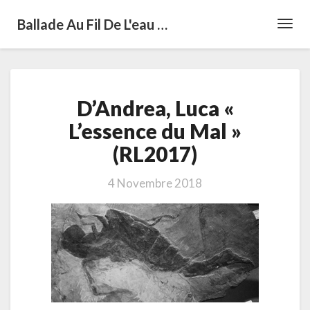
Ballade Au Fil De L'eau …
Toggl
Navig
D’Andrea,
D’Andrea, Luca «
Luca
«
L’essence du Mal »
L’essence
(RL2017)
du
Mal
»
4 Novembre 2018
(RL2017)