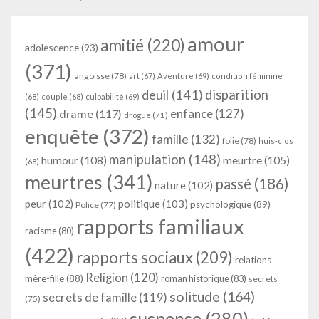
amour
amitié
(220)
adolescence
(93)
(371)
angoisse
(78)
art
(67)
Aventure
(69)
condition féminine
deuil
(141)
disparition
(68)
couple
(68)
culpabilité
(69)
(145)
enfance
(127)
drame
(117)
drogue
(71)
enquête
(372)
famille
(132)
folie
(78)
huis-clos
manipulation
(148)
humour
(108)
meurtre
(105)
(68)
meurtres
(341)
passé
(186)
nature
(102)
peur
(102)
politique
(103)
psychologique
(89)
Police
(77)
rapports familiaux
racisme
(80)
(422)
rapports sociaux
(209)
relations
Religion
(120)
mère-fille
(88)
roman historique
(83)
secrets
solitude
(164)
secrets de famille
(119)
(75)
suspense
(280)