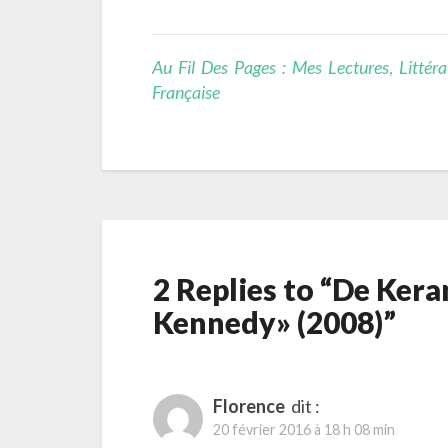
Au Fil Des Pages : Mes Lectures
,
Littéra
Française
2 Replies to “De Kera
Kennedy» (2008)”
Florence
dit :
20 février 2016 à 18 h 08 min