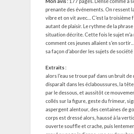
Mon avis
: 177 pages. Dense comme à son
prenante des événements. On ressent la v
vibre et on vit avec… C’est la troisième f
autant de plaisir. Le rythme de la phrase 
situation décrite. Cette fois le sujet m’
comment ces jeunes allaient s’en sortir… 
sa façon d’aborder les sujets de société q
Extraits
:
alors l’eau se troue paf dans un bruit de
disparaît dans les éclaboussures, la tête 
par le dessous, et aussitôt ce mouvemen
collés sur la figure, geste du frimeur, s
aspergent alentour, des centaines de goutt
corps est dressé alors, haussé à la verti
ouverte souffle et crache, puis lentemen