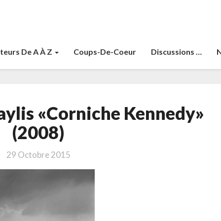
teurs De A À Z
Coups-De-Coeur
Discussions …
N
De
aylis «Corniche Kennedy»
Kerangal,
Maylis
(2008)
«Corniche
Kennedy»
29 Octobre 2015
(2008)