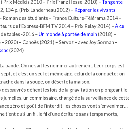
. ( Prix Médicis 2010 – Prix Franz Hessel 2010) –
Tangente
012, 134 p. (Prix Landerneau 2012) –
Réparer les vivants
,
 – Roman des étudiants – France Culture-Télérama 2014 –
ecteurs de l’Express-BFM TV 2014 – Prix Relay 2014) –
À ce
 de tables -2016 –
Un monde à portée de main
(2018) –
e – 2020) – Canoës (2021) – Servoz – avec Joy Sorman –
ssac
(2024)
e. La bande. On ne sait les nommer autrement. Leur corps est
x-sept, et c’est un seul et même âge, celui de la conquête : on
crache dans la soupe, on déserte la maison.
désœuvrés défient les lois de la gravitation en plongeant le
s jumelles, un commissaire, chargé de la surveillance de cett
rance zéro et goût de l’interdit, les choses vont s’envenimer…
 tient qu’à un fil, le fil d’une écriture sans temps morts,