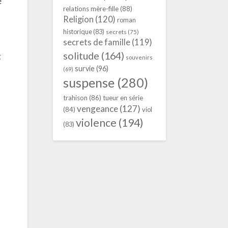
e
relations mère-fille
(88)
Religion
(120)
roman
historique
(83)
secrets
(75)
secrets de famille
(119)
solitude
(164)
t
souvenirs
survie
(96)
(69)
suspense
(280)
trahison
(86)
tueur en série
vengeance
(127)
(84)
viol
violence
(194)
(83)