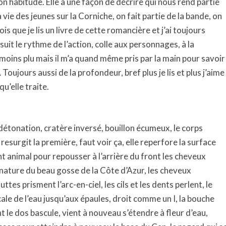
 habitude. Elle a une façon de décrire qui nous rend partie
ie des jeunes sur la Corniche, on fait partie de la bande, on
ois que je lis un livre de cette romancière et j’ai toujours
suit le rythme de l’action, colle aux personnages, à la
a moins plu mais il m’a quand même pris par la main pour savoir
Toujours aussi de la profondeur, bref plus je lis et plus j’aime
u’elle traite.
 détonation, cratère inversé, bouillon écumeux, le corps
resurgit la première, faut voir ça, elle reperfore la surface
t animal pour repousser à l’arrière du front les cheveux
ignature du beau gosse de la Côte d’Azur, les cheveux
es prisment l’arc-en-ciel, les cils et les dents perlent, le
cale de l’eau jusqu’aux épaules, droit comme un I, la bouche
t le dos bascule, vient à nouveau s’étendre à fleur d’eau,