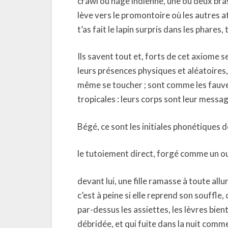
crawl ou nage indienne, une ou deux bras
lève vers le promontoire où les autres a
t’as fait le lapin surpris dans les phares, 
Ils savent tout et, forts de cet axiome se
leurs présences physiques et aléatoires
même se toucher ; sont comme les fauves
tropicales : leurs corps sont leur mess
Bégé, ce sont les initiales phonétiques 
le tutoiement direct, forgé comme un out
devant lui, une fille ramasse à toute allu
c’est à peine si elle reprend son souffle, 
par-dessus les assiettes, les lèvres bi
débridée, et qui fuite dans la nuit comme