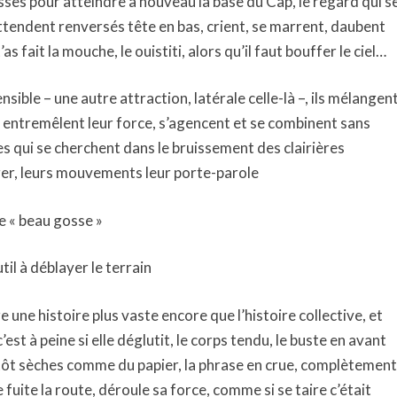
ses pour atteindre à nouveau la base du Cap, le regard qui s
ttendent renversés tête en bas, crient, se marrent, daubent
t’as fait la mouche, le ouistiti, alors qu’il faut bouffer le ciel…
nsible – une autre attraction, latérale celle-là –, ils mélangen
, entremêlent leur force, s’agencent et se combinent sans
 qui se cherchent dans le bruissement des clairières
ager, leurs mouvements leur porte-parole
de « beau gosse »
il à déblayer le terrain
re une histoire plus vaste encore que l’histoire collective, et
c’est à peine si elle déglutit, le corps tendu, le buste en avant
entôt sèches comme du papier, la phrase en crue, complètement
 fuite la route, déroule sa force, comme si se taire c’était