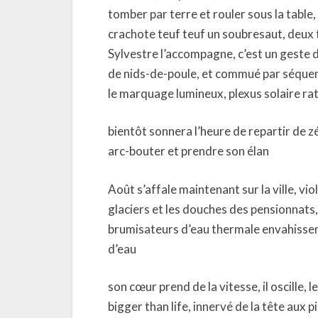
tomber par terre et rouler sous la table,
crachote teuf teuf un soubresaut, deux tr
Sylvestre l’accompagne, c’est un geste d
de nids-de-poule, et commué par séquenc
le marquage lumineux, plexus solaire rat
bientôt sonnera l’heure de repartir de zé
arc-bouter et prendre son élan
Août s’affale maintenant sur la ville, vi
glaciers et les douches des pensionnats,
brumisateurs d’eau thermale envahissent
d’eau
son cœur prend de la vitesse, il oscille, 
bigger than life, innervé de la tête aux 