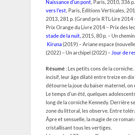
Naissance d’un pont
, Paris, 2010, 336 p
vers l’est
, Paris, Éditions Verticales, 2
2013, 281 p. (Grand prix RTL-Lire 2014
Prix Orange du Livre 2014 – Prix des l
stade de la nuit
,
2015, 80 p. – Un chemin
Kiruna
(2019) – Ariane espace (nouvell
(2022) – Un archipel (2022) –
Jour de re
Résumé
: Les petits cons de la cornich
incisif, leur âge dilaté entre treize en di
détourne la joue du baiser maternel, on 
Le temps d’un été, quelques adolescents 
long de la corniche Kennedy. Derrière se
zone du littoral, les observe. Entre tolé
Âpre et sensuelle, la magie de ce roman ne
cristallisant tous les vertiges.