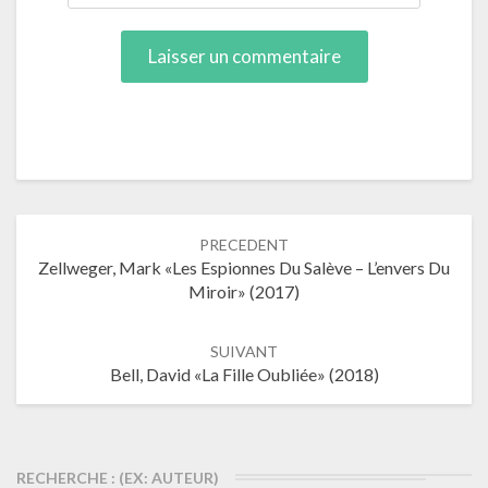
Navigation
PRECEDENT
dans
Zellweger, Mark «Les Espionnes Du Salève – L’envers Du
les
Miroir» (2017)
articles
SUIVANT
Bell, David «La Fille Oubliée» (2018)
RECHERCHE : (EX: AUTEUR)