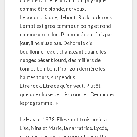
consubstantielle, un attribut physique
comme être blonde, nerveux,
hypocondriaque, debout. Rock rock rock.
Le mot est gros comme un poing et rond
comme un caillou. Prononcé cent fois par
jour, il ne s’use pas. Dehors le ciel
bouillonne, léger, changeant quand les
nuages pèsent lourd, des milliers de
tonnes bombent l’horizon derrière les
hautes tours, suspendus.
Etre rock. Etre ce qu’on veut. Plutôt
quelque chose de très concret. Demandez
le programme ! »
Le Havre, 1978. Elles sont trois amies :
Lise, Nina et Marie, la narratrice. Lycée,
garçons, aviron, la vie quotidienne. Un