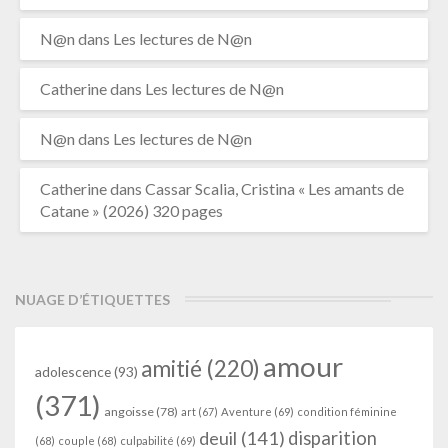
N@n
dans
Les lectures de N@n
Catherine
dans
Les lectures de N@n
N@n
dans
Les lectures de N@n
Catherine
dans
Cassar Scalia, Cristina « Les amants de
Catane » (2026) 320 pages
NUAGE D’ÉTIQUETTES
amour
amitié
(220)
adolescence
(93)
(371)
angoisse
(78)
art
(67)
Aventure
(69)
condition féminine
deuil
(141)
disparition
(68)
couple
(68)
culpabilité
(69)