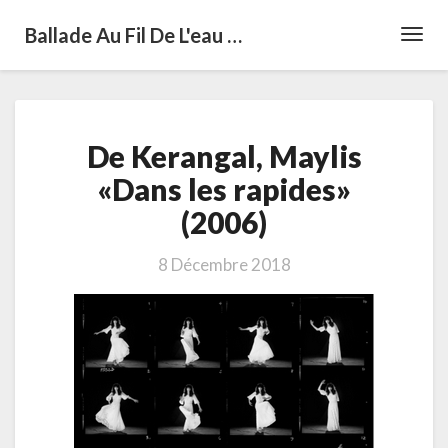
Ballade Au Fil De L'eau …
Toggl
Navig
De
De Kerangal, Maylis
Kerangal,
Maylis
«Dans les rapides»
«Dans
(2006)
les
rapides»
(2006)
8 Décembre 2018