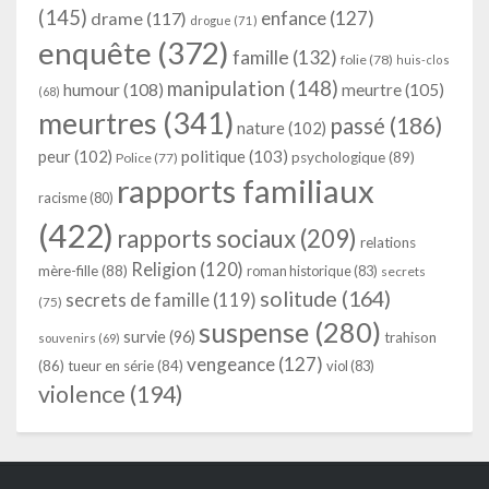
(145)
enfance
(127)
drame
(117)
drogue
(71)
enquête
(372)
famille
(132)
folie
(78)
huis-clos
manipulation
(148)
humour
(108)
meurtre
(105)
(68)
meurtres
(341)
passé
(186)
nature
(102)
peur
(102)
politique
(103)
psychologique
(89)
Police
(77)
rapports familiaux
racisme
(80)
(422)
rapports sociaux
(209)
relations
Religion
(120)
mère-fille
(88)
roman historique
(83)
secrets
solitude
(164)
secrets de famille
(119)
(75)
suspense
(280)
survie
(96)
trahison
souvenirs
(69)
vengeance
(127)
(86)
tueur en série
(84)
viol
(83)
violence
(194)