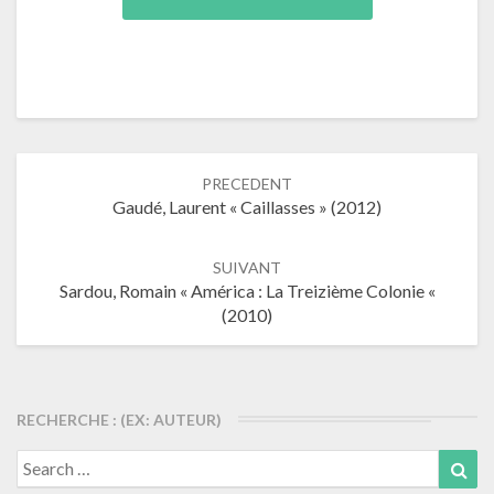
Navigation
PRECEDENT
dans
Gaudé, Laurent « Caillasses » (2012)
les
articles
SUIVANT
Sardou, Romain « América : La Treizième Colonie «
(2010)
RECHERCHE : (EX: AUTEUR)
Search
Sea
for: