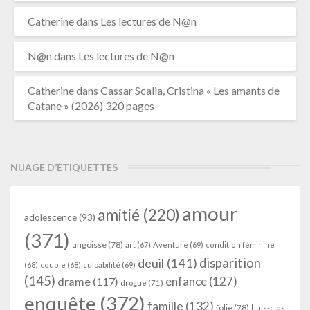
Catherine
dans
Les lectures de N@n
N@n
dans
Les lectures de N@n
Catherine
dans
Cassar Scalia, Cristina « Les amants de
Catane » (2026) 320 pages
NUAGE D’ÉTIQUETTES
amour
amitié
(220)
adolescence
(93)
(371)
angoisse
(78)
art
(67)
Aventure
(69)
condition féminine
deuil
(141)
disparition
(68)
couple
(68)
culpabilité
(69)
(145)
enfance
(127)
drame
(117)
drogue
(71)
enquête
(372)
famille
(132)
folie
(78)
huis-clos