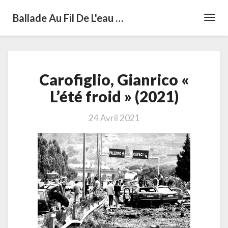
Ballade Au Fil De L'eau …
Toggl
Navig
Carofiglio,
Carofiglio, Gianrico «
Gianrico
«
L’été froid » (2021)
L’été
froid
24 Avril 2021
»
(2021)