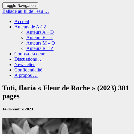
Toggle Navigation
Ballade au fil de l'eau …
Accueil
Auteurs de A à Z
Auteurs A – D
Auteurs E – L
Auteurs M – Q
Auteurs R – Z
Coups-de-coeur
Discussions …
Newsletter
Confidentialité
A propos …
Tuti,
Tuti, Ilaria « Fleur de Roche » (2023) 381
Ilaria
pages
« Fleur
de
Roche »
14 décembre 2023
(2023)
381
pages