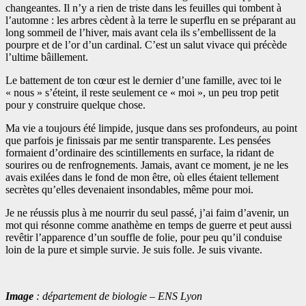
changeantes. Il n’y a rien de triste dans les feuilles qui tombent à
l’automne : les arbres cèdent à la terre le superflu en se préparant au
long sommeil de l’hiver, mais avant cela ils s’embellissent de la
pourpre et de l’or d’un cardinal. C’est un salut vivace qui précède
l’ultime bâillement.
Le battement de ton cœur est le dernier d’une famille, avec toi le
« nous » s’éteint, il reste seulement ce « moi », un peu trop petit
pour y construire quelque chose.
Ma vie a toujours été limpide, jusque dans ses profondeurs, au point
que parfois je finissais par me sentir transparente. Les pensées
formaient d’ordinaire des scintillements en surface, la ridant de
sourires ou de renfrognements. Jamais, avant ce moment, je ne les
avais exilées dans le fond de mon être, où elles étaient tellement
secrètes qu’elles devenaient insondables, même pour moi.
Je ne réussis plus à me nourrir du seul passé, j’ai faim d’avenir, un
mot qui résonne comme anathème en temps de guerre et peut aussi
revêtir l’apparence d’un souffle de folie, pour peu qu’il conduise
loin de la pure et simple survie. Je suis folle. Je suis vivante.
Image
: département de biologie – ENS Lyon