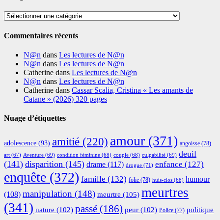
Catégories
Commentaires récents
N@n
dans
Les lectures de N@n
N@n
dans
Les lectures de N@n
Catherine
dans
Les lectures de N@n
N@n
dans
Les lectures de N@n
Catherine
dans
Cassar Scalia, Cristina « Les amants de
Catane » (2026) 320 pages
Nuage d’étiquettes
amour
(371)
amitié
(220)
adolescence
(93)
angoisse
(78)
deuil
Aventure
(69)
condition féminine
(68)
couple
(68)
culpabilité
(69)
art
(67)
(141)
disparition
(145)
enfance
(127)
drame
(117)
drogue
(71)
enquête
(372)
famille
(132)
humour
folie
(78)
huis-clos
(68)
meurtres
manipulation
(148)
(108)
meurtre
(105)
(341)
passé
(186)
nature
(102)
peur
(102)
politique
Police
(77)