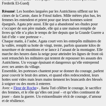
Frederik El-Guedj
Résumé
: Les bombes larguées par les Autrichiens sifflent sur les
cimes de la Carnie, dans le Frioul italien. Mille mètres plus bas, les
femmes les entendent et prient pour que leurs hommes soient
épargnés. Agata prie aussi. Elle qui a abandonné ses études pour
s’occuper de son père malade, elle qui a une maison remplie de
livres qu’elle n’a plus le temps de lire depuis que la Grande Guerre a
fait d’elle « une porteuse » .
Chaque matin, à l’aube, Agata court vers les entrepôts militaires de
la vallée, remplit sa hotte de vingt, trente, parfois quarante kilos de
nourriture et de munitions et se lance à l’assaut de la montagne. Elle
marche des heures dans la neige pour atteindre les lignes de front où
sont retranchés les militaires qui tentent de repousser les assauts des
Autrichiens. Un voyage épuisant et dangereux qu’elle entreprend
avec ses amies du village.
Ensemble, les porteuses chantent pour se donner du courage, parlent
pour couvrir le bruit des armes, et quand elles redescendent, leurs
hottes sont vides mais leurs mains tiennent les brancards des blessés
à soigner ou des morts à enterrer.
Avec «
Fleur de Roche
« , Ilaria Tuti célèbre le courage, le sacrifice
des femmes, et le rôle qu’elles ont joué – et qu’elles continuent de
jouer – dans la guerre. Un extraordinaire récit de courage, d’amour
et de résilience.