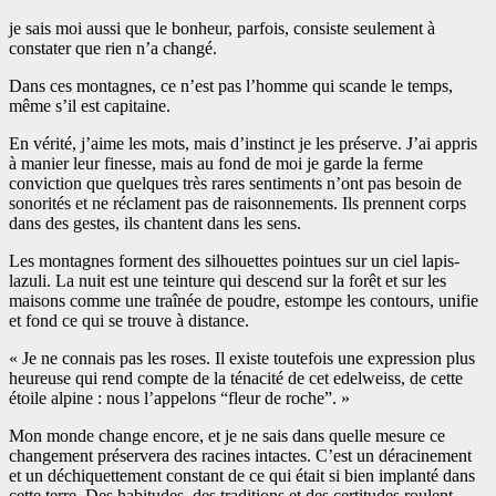
je sais moi aussi que le bonheur, parfois, consiste seulement à
constater que rien n’a changé.
Dans ces montagnes, ce n’est pas l’homme qui scande le temps,
même s’il est capitaine.
En vérité, j’aime les mots, mais d’instinct je les préserve. J’ai appris
à manier leur finesse, mais au fond de moi je garde la ferme
conviction que quelques très rares sentiments n’ont pas besoin de
sonorités et ne réclament pas de raisonnements. Ils prennent corps
dans des gestes, ils chantent dans les sens.
Les montagnes forment des silhouettes pointues sur un ciel lapis-
lazuli. La nuit est une teinture qui descend sur la forêt et sur les
maisons comme une traînée de poudre, estompe les contours, unifie
et fond ce qui se trouve à distance.
« Je ne connais pas les roses. Il existe toutefois une expression plus
heureuse qui rend compte de la ténacité de cet edelweiss, de cette
étoile alpine : nous l’appelons “fleur de roche”. »
Mon monde change encore, et je ne sais dans quelle mesure ce
changement préservera des racines intactes. C’est un déracinement
et un déchiquettement constant de ce qui était si bien implanté dans
cette terre. Des habitudes, des traditions et des certitudes roulent