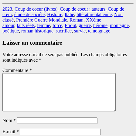
2023
,
Coup de coeur (livres)
,
Coup de coeur : auteurs
,
Coup de
cœur
,
étude de société
,
Histoire
,
Italie
,
littérature italienne
,
Non
classé
,
Première Guerre Mondiale
,
Roman
,
XXème
amour
,
faits réels
,
femme
,
force
,
Frioul
,
guerre
,
héroïne
,
montagne
,
poétique
,
roman historique
,
sacrifice
,
survie
,
temoignage
Laisser un commentaire
Votre adresse e-mail ne sera pas publiée.
Les champs obligatoires
sont indiqués avec
*
Commentaire
*
Nom
*
E-mail
*