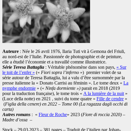
Auteure
: Née le 26 avril 1976, Ilaria Tuti vit à Gemona del Friuli,
au nord-est de l’Italie. Passionnée de photographie et de peinture,
elle a étudié l’économie et a travaillé comme illustratrice.
Série Teresa Battaglia
: Véritable phénomène dans son pays,
« Sur
le toit de l’enfer »
(«
Fiori sopra l’inferno
») premier volet de sa
série autour de Teresa Battaglia, lui a valu d’être surnommée par la
presse italienne la « Donato Carrisi au féminin ». Le tome deux «
La
nymphe endormie
» («
Ninfa dormiente »)
parait en 2018 (2019
pour la traduction française), le tome trois «
A la lumière de la nuit
»
(Luce della notte) en 2021 , suivi du tome quatre «
Fille de cendre
»
(
Figlia della cenere) en 2022 – Tome 00 (La ragazza dagli occhi di
carta)
Autres romans
: «
Fleur de Roche
» 2023 (
Fiore di roccia 2020) –
Madre d’ossa
–
Stock – 29.03.2023 – 381 pages – Traduit de l’italien par Johan-