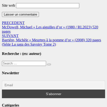
Site web
Navigation
PRECEDENT
McDowell, Michael « Les aiguilles d’or » (1980 / RL2023) 520
dans
pages
les
SUIVANT
Barrière, Michèle « Meurtres à la pomme d’or » (2008) 320 pages
articles
(Série La saga des Savoisy Tome 2)
Recherche : (ex: auteur)
Search
Search
for:
Newsletter
Catégories