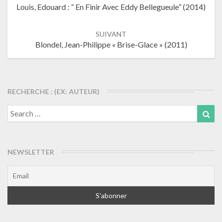
Louis, Edouard : ” En Finir Avec Eddy Bellegueule” (2014)
les
articles
SUIVANT
Blondel, Jean-Philippe « Brise-Glace » (2011)
RECHERCHE : (EX: AUTEUR)
Search
Sea
for:
NEWSLETTER