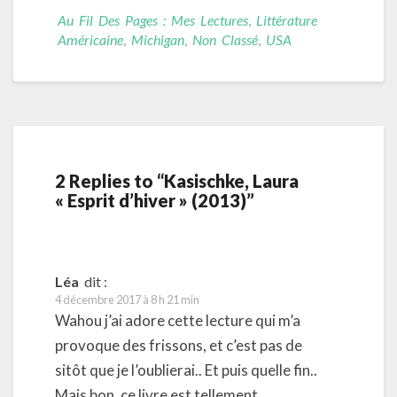
Au Fil Des Pages : Mes Lectures
,
Littérature
Américaine
,
Michigan
,
Non Classé
,
USA
2 Replies to “Kasischke, Laura
« Esprit d’hiver » (2013)”
Léa
dit :
4 décembre 2017 à 8 h 21 min
Wahou j’ai adore cette lecture qui m’a
provoque des frissons, et c’est pas de
sitôt que je l’oublierai.. Et puis quelle fin..
Mais bon, ce livre est tellement