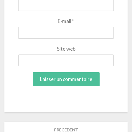
E-mail
*
Site web
Navigation
PRECEDENT
dans