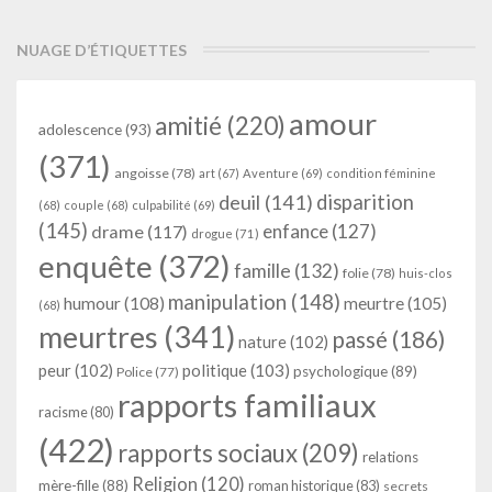
NUAGE D’ÉTIQUETTES
amour
amitié
(220)
adolescence
(93)
(371)
angoisse
(78)
art
(67)
Aventure
(69)
condition féminine
deuil
(141)
disparition
(68)
couple
(68)
culpabilité
(69)
(145)
enfance
(127)
drame
(117)
drogue
(71)
enquête
(372)
famille
(132)
folie
(78)
huis-clos
manipulation
(148)
humour
(108)
meurtre
(105)
(68)
meurtres
(341)
passé
(186)
nature
(102)
peur
(102)
politique
(103)
psychologique
(89)
Police
(77)
rapports familiaux
racisme
(80)
(422)
rapports sociaux
(209)
relations
Religion
(120)
mère-fille
(88)
roman historique
(83)
secrets