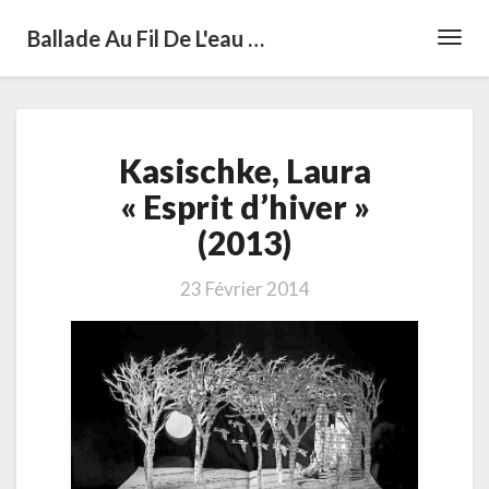
Ballade Au Fil De L'eau …
Toggl
Navig
Kasischke,
Kasischke, Laura
Laura
« Esprit
« Esprit d’hiver »
d’hiver »
(2013)
(2013)
23 Février 2014