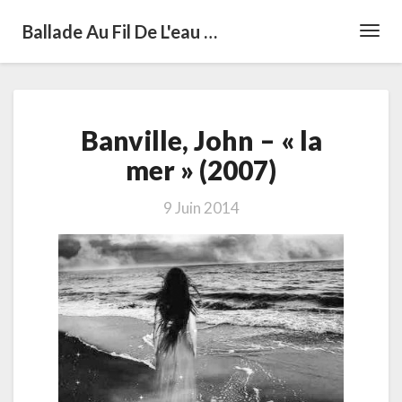
Ballade Au Fil De L'eau …
Toggl
Navig
Banville,
Banville, John – « la
John
–
mer » (2007)
«
la
9 Juin 2014
mer
»
(2007)