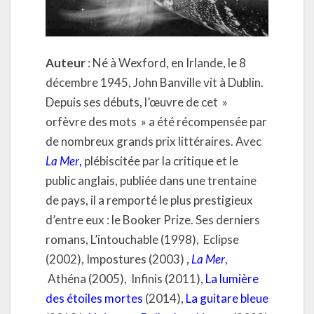
Auteur
: Né à Wexford, en Irlande, le 8
décembre 1945, John Banville vit à Dublin.
Depuis ses débuts, l’œuvre de cet »
orfèvre des mots » a été récompensée par
de nombreux grands prix littéraires. Avec
La Mer
,
plébiscitée par la critique et le
public anglais, publiée dans une trentaine
de pays, il a remporté le plus prestigieux
d’entre eux : le Booker Prize. Ses derniers
romans, L’intouchable (1998), Eclipse
(2002), Impostures (2003) ,
La Mer
,
Athéna (2005), Infinis (2011),
La lumière
des étoiles mortes
(2014),
La guitare bleue