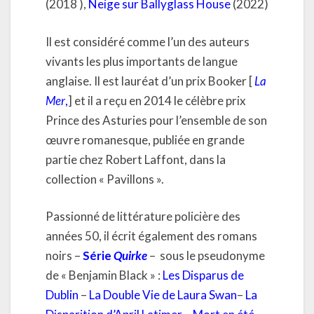
(2018 ),
Neige sur Ballyglass House
(2022)
Il est considéré comme l’un des auteurs
vivants les plus importants de langue
anglaise. Il est lauréat d’un prix Booker [
La
Mer
,
] et il a reçu en 2014 le célèbre prix
Prince des Asturies pour l’ensemble de son
œuvre romanesque, publiée en grande
partie chez Robert Laffont, dans la
collection « Pavillons ».
Passionné de littérature policière des
années 50, il écrit également des romans
noirs –
Série
Quirke
– sous le pseudonyme
de « Benjamin Black » :
Les Disparus de
Dublin
–
La Double Vie de Laura Swan
–
La