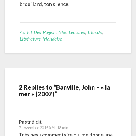
brouillard, ton silence.
Au Fil Des Pages : Mes Lectures
,
Irlande
,
Littérature Irlandaise
2 Replies to “Banville, John – « la
mer » (2007)”
Pastré
dit :
7 novembre 2015 à 9 h 18 min
Très beau commentaire qui me donne une