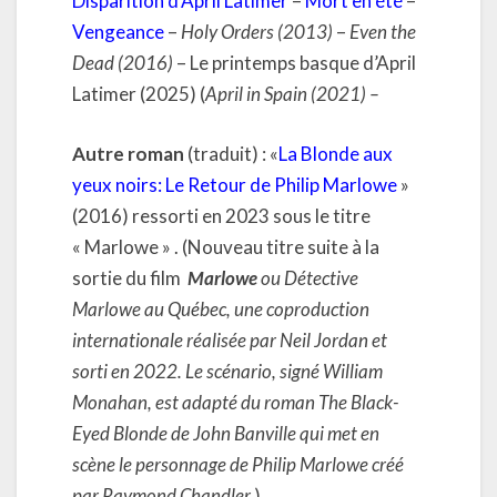
Disparition d’April Latimer
–
Mort en été
–
Vengeance
–
Holy Orders (2013)
–
Even the
Dead (2016)
– Le printemps basque d’April
Latimer (2025) (
April in Spain (2021) –
Autre roman
(traduit) : «
La Blonde aux
yeux noirs: Le Retour de Philip Marlowe
»
(2016) ressorti en 2023 sous le titre
« Marlowe » . (Nouveau titre suite à la
sortie du film
Marlowe
ou Détective
Marlowe au Québec, une coproduction
internationale réalisée par Neil Jordan et
sorti en 2022
. Le scénario, signé William
Monahan, est adapté du roman The Black-
Eyed Blonde de John Banville qui met en
scène le personnage de Philip Marlowe créé
par Raymond Chandler.
)