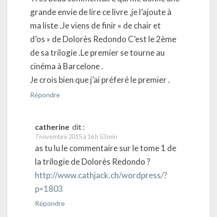
grande envie de lire ce livre ,je l’ajoute à
ma liste .Je viens de finir « de chair et
d’os » de Dolorès Redondo C’est le 2ème
de sa trilogie .Le premier se tourne au
cinéma à Barcelone .
Je crois bien que j’ai préferé le premier .
Répondre
catherine
dit :
7 novembre 2015 à 16 h 53 min
as tu lu le commentaire sur le tome 1 de
la trilogie de Dolorès Redondo ?
http://www.cathjack.ch/wordpress/?
p=1803
Répondre