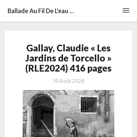
Ballade Au Fil De L'eau …
Toggl
Navig
Gallay,
Gallay, Claudie « Les
Claudie
« Les
Jardins de Torcello »
Jardins
(RLE2024) 416 pages
de
Torcello »
(RLE2024)
30 Août 2024
416
pages