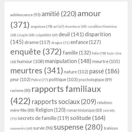
amour
amitié
(220)
adolescence
(93)
(371)
angoisse
(78)
art
(67)
Aventure
(69)
condition féminine
deuil
(141)
disparition
(68)
couple
(68)
culpabilité
(69)
(145)
enfance
(127)
drame
(117)
drogue
(71)
enquête
(372)
famille
(132)
folie
(78)
huis-clos
manipulation
(148)
humour
(108)
meurtre
(105)
(68)
meurtres
(341)
passé
(186)
nature
(102)
peur
(102)
politique
(103)
psychologique
(89)
Police
(77)
rapports familiaux
racisme
(80)
(422)
rapports sociaux
(209)
relations
Religion
(120)
mère-fille
(88)
roman historique
(83)
secrets
solitude
(164)
secrets de famille
(119)
(75)
suspense
(280)
survie
(96)
trahison
souvenirs
(69)