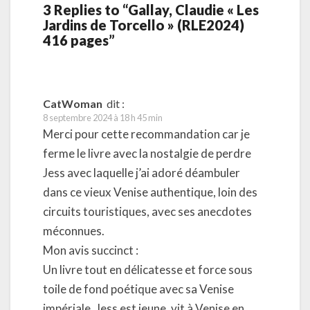
3 Replies to “Gallay, Claudie « Les
Jardins de Torcello » (RLE2024)
416 pages”
CatWoman
dit :
8 septembre 2024 à 18 h 45 min
Merci pour cette recommandation car je
ferme le livre avec la nostalgie de perdre
Jess avec laquelle j’ai adoré déambuler
dans ce vieux Venise authentique, loin des
circuits touristiques, avec ses anecdotes
méconnues.
Mon avis succinct :
Un livre tout en délicatesse et force sous
toile de fond poétique avec sa Venise
impériale. Jess est jeune, vit à Venise en