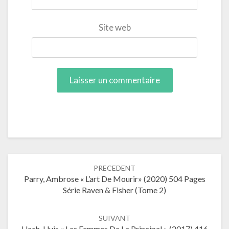
Site web
Navigation
PRECEDENT
dans
Parry, Ambrose « L’art De Mourir» (2020) 504 Pages
les
Série Raven & Fisher (tome 2)
articles
SUIVANT
Llach, Lluis « Les Femmes De La Principal » (2017) 416