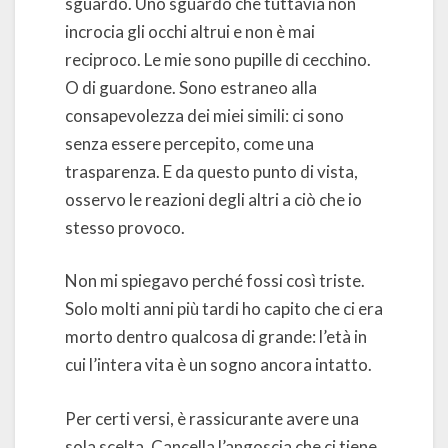
sguardo. Uno sguardo che tuttavia non
incrocia gli occhi altrui e non è mai
reciproco. Le mie sono pupille di cecchino.
O di guardone. Sono estraneo alla
consapevolezza dei miei simili: ci sono
senza essere percepito, come una
trasparenza. E da questo punto di vista,
osservo le reazioni degli altri a ciò che io
stesso provoco.
Non mi spiegavo perché fossi così triste.
Solo molti anni più tardi ho capito che ci era
morto dentro qualcosa di grande: l’età in
cui l’intera vita è un sogno ancora intatto.
Per certi versi, è rassicurante avere una
sola scelta. Cancella l’angoscia che ci tiene