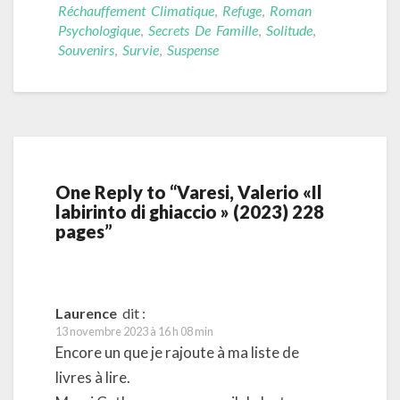
Réchauffement Climatique
,
Refuge
,
Roman
Psychologique
,
Secrets De Famille
,
Solitude
,
Souvenirs
,
Survie
,
Suspense
One Reply to “Varesi, Valerio «Il
labirinto di ghiaccio » (2023) 228
pages”
Laurence
dit :
13 novembre 2023 à 16 h 08 min
Encore un que je rajoute à ma liste de
livres à lire.