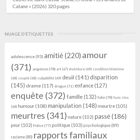
Catane » (2026) 320 pages
NUAGE D’ÉTIQUETTES
amour
amitié
(220)
adolescence
(93)
(371)
angoisse
(78)
art
(67)
Aventure
(69)
condition féminine
deuil
(141)
disparition
(68)
couple
(68)
culpabilité
(69)
(145)
enfance
(127)
drame
(117)
drogue
(71)
enquête
(372)
famille
(132)
folie
(78)
huis-clos
manipulation
(148)
humour
(108)
meurtre
(105)
(68)
meurtres
(341)
passé
(186)
nature
(102)
peur
(102)
politique
(103)
psychologique
(89)
Police
(77)
rapports familiaux
racisme
(80)