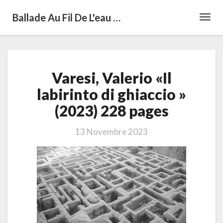
Ballade Au Fil De L'eau …
Toggl
Navig
Varesi,
Varesi, Valerio «Il
Valerio
«Il
labirinto di ghiaccio »
labirinto
(2023) 228 pages
di
ghiaccio »
(2023)
13 Novembre 2023
228
pages