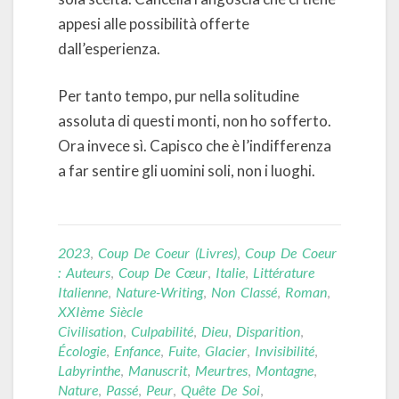
appesi alle possibilità offerte
dall’esperienza.
Per tanto tempo, pur nella solitudine
assoluta di questi monti, non ho sofferto.
Ora invece sì. Capisco che è l’indifferenza
a far sentire gli uomini soli, non i luoghi.
2023
,
Coup De Coeur (livres)
,
Coup De Coeur
: Auteurs
,
Coup De Cœur
,
Italie
,
Littérature
Italienne
,
Nature-Writing
,
Non Classé
,
Roman
,
XXIème Siècle
Civilisation
,
Culpabilité
,
Dieu
,
Disparition
,
Écologie
,
Enfance
,
Fuite
,
Glacier
,
Invisibilité
,
Labyrinthe
,
Manuscrit
,
Meurtres
,
Montagne
,
Nature
,
Passé
,
Peur
,
Quête De Soi
,