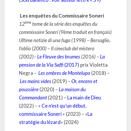
Les enquêtes du Commissaire Soneri
ème
12
tome de la série des enquêtes du
commissaire Soneri (9ème traduit en français)
Ultime notizie di una fuga (1998) – Bersaglio,
l’oblio (2000) – Il cineclub del mistero
(2002)–
Le Fleuve des brumes
(2016) –
La
pension de la Via Saffi
(2017)
prix Violetta
Negra
–
Les ombres de Montelupo
(2018) –
Les mains vides
(2019) –
Or, encens et
poussière
(2020) –
La maison du
Commandant
(2021) –
La main de Dieu
(2022) – «
Ce n’est qu’un début,
commissaire Soneri
» (2023) – «
La
stratégie du lézard
» (2024)