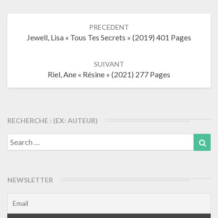
Navigation
PRECEDENT
dans
Jewell, Lisa « Tous Tes Secrets » (2019) 401 Pages
les
articles
SUIVANT
Riel, Ane « Résine » (2021) 277 Pages
RECHERCHE : (EX: AUTEUR)
Search
Sea
for:
NEWSLETTER