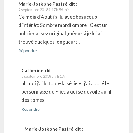
Marie-Josèphe Pastré
dit :
2 septembre 2018 à 17 h 56 min
Ce mois d’Août j’ai lu avec beaucoup
d’intérêt: Sombre mardi ombre . C’est un
policier assez original ,même si je lui ai
trouvé quelques longueurs .
Répondre
Catherine
dit :
3 septembre 2018 à 7 h 17 min
ah moi j’ai lu toute la série et j’ai adoré le
personnage de Frieda qui se dévoile au fil
des tomes
Répondre
Marie-Josèphe Pastré
dit :