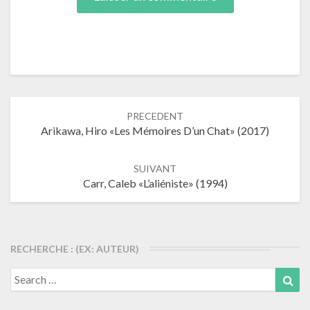
Navigation
PRECEDENT
dans
Arikawa, Hiro «Les Mémoires D’un Chat» (2017)
les
articles
SUIVANT
Carr, Caleb «L’aliéniste» (1994)
RECHERCHE : (EX: AUTEUR)
Search
Sea
for: