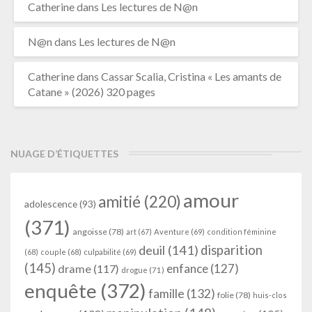
Catherine
dans
Les lectures de N@n
N@n
dans
Les lectures de N@n
Catherine
dans
Cassar Scalia, Cristina « Les amants de
Catane » (2026) 320 pages
NUAGE D’ÉTIQUETTES
amour
amitié
(220)
adolescence
(93)
(371)
angoisse
(78)
art
(67)
Aventure
(69)
condition féminine
deuil
(141)
disparition
(68)
couple
(68)
culpabilité
(69)
(145)
enfance
(127)
drame
(117)
drogue
(71)
enquête
(372)
famille
(132)
folie
(78)
huis-clos