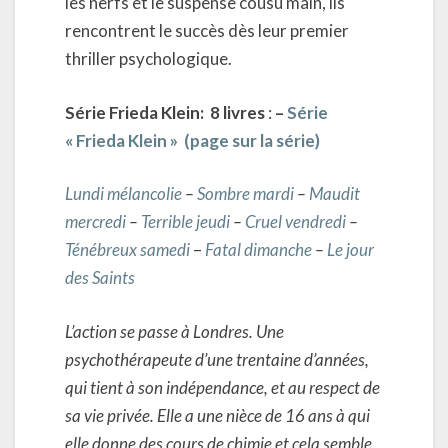
les nerfs et le suspense cousu main, ils
rencontrent le succès dès leur premier
thriller psychologique.
Série Frieda Klein: 8 livres
:
–
Série
« Frieda Klein » (page sur la série)
Lundi mélancolie
–
Sombre mardi
–
Maudit
mercredi
–
Terrible jeudi
–
Cruel vendredi
–
Ténébreux samedi
–
Fatal dimanche
–
Le jour
des Saints
L’action se passe à Londres. Une
psychothérapeute d’une trentaine d’années,
qui tient à son indépendance, et au respect de
sa vie privée. Elle a une nièce de 16 ans à qui
elle donne des cours de chimie et cela semble