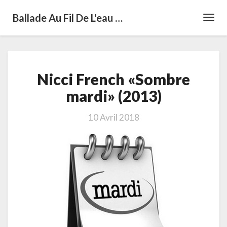
Ballade Au Fil De L'eau …
Toggl
Navig
Nicci
Nicci French «Sombre
French
«Sombre
mardi» (2013)
mardi»
(2013)
10 Avril 2018