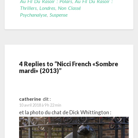
Au Fil Du Rasoir : Polars
,
Au Fil Du Rasoir :
Thrillers
,
Londres
,
Non Classé
Psychanalyse
,
Suspense
4 Replies to “Nicci French «Sombre
mardi» (2013)”
catherine
dit :
10 avril 2018 à 9 h 22 min
et la photo du chat de Dick Whittington :