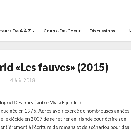
teurs De A À Z
Coups-De-Coeur
Discussions …
N
Desjours,
rid «Les fauves» (2015)
Ingrid
«Les
4 Juin 2018
fauves»
(2015)
Ingrid Desjours ( autre Myra Eljundir )
ogue née en 1976. Après avoir exercé de nombreuses années
elle décide en 2007 de se retirer en Irlande pour écrire son
re entièrement à l’écriture de romans et de scénarios pour des