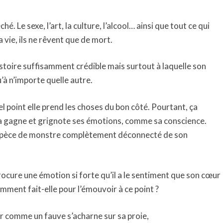
ché. Le sexe, l’art, la culture, l’alcool… ainsi que tout ce qui
a vie, ils ne rêvent que de mort.
istoire suffisamment crédible mais surtout à laquelle son
’à n’importe quelle autre.
el point elle prend les choses du bon côté. Pourtant, ça
ui la gagne et grignote ses émotions, comme sa conscience.
e espèce de monstre complètement déconnecté de son
 procure une émotion si forte qu’il a le sentiment que son cœur
mment fait-elle pour l’émouvoir à ce point ?
ter comme un fauve s’acharne sur sa proie,