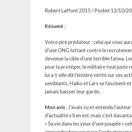
Robert Laffont 2015 / Pocket 13/10/2
Résumé
:
Votre pire prédateur : celui qui vous aura
d’une ONG luttant contre le recrutement 
devenue la cible d’une terrible fatwa. L
pour la protéger, le militaire tout just
lui a-t-elle dit l’entière vérité sur ses 
semblants, Haiko et Lars se fascinent et 
jamais baisser leur garde.
Mon avis
: J’avais vu et entendu l’auteur 
d’actualité s’il en est, mais c’est dava
« Sa vie dans les yeux d’une poupée » celu
apprendre beaucoup sur l’endoctrinemen