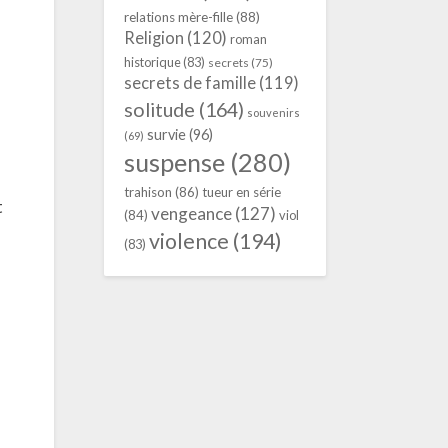
relations mère-fille
(88)
Religion
(120)
roman
historique
(83)
secrets
(75)
secrets de famille
(119)
solitude
(164)
souvenirs
survie
(96)
(69)
suspense
(280)
trahison
(86)
tueur en série
t
vengeance
(127)
(84)
viol
violence
(194)
(83)