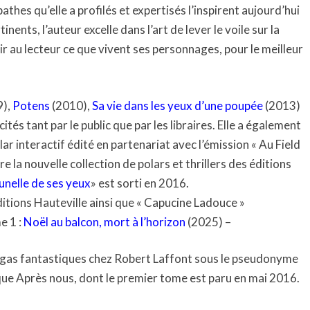
hes qu’elle a profilés et expertisés l’inspirent aujourd’hui
nents, l’auteur excelle dans l’art de lever le voile sur la
r au lecteur ce que vivent ses personnages, pour le meilleur
9),
Potens
(2010),
Sa vie dans les yeux d’une poupée
(2013)
ités tant par le public que par les libraires. Elle a également
lar interactif édité en partenariat avec l’émission « Au Field
e la nouvelle collection de polars et thrillers des éditions
unelle de ses yeux
» est sorti en 2016.
ditions Hauteville ainsi que « Capucine Ladouce »
 1 :
Noël au balcon, mort à l’horizon
(2025) –
agas fantastiques chez Robert Laffont sous le pseudonyme
i que Après nous, dont le premier tome est paru en mai 2016.