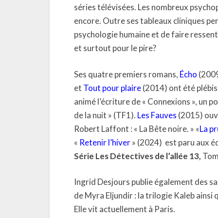
séries télévisées. Les nombreux psychopat
encore. Outre ses tableaux cliniques perti
psychologie humaine et de faire ressenti
et surtout pour le pire?
Ses quatre premiers romans,
Écho
(200
et
Tout pour plaire
(2014) ont été plébisc
animé l’écriture de « Connexions », un po
de la nuit » (TF1).
Les Fauves
(2015) ouvr
Robert Laffont : « La Bête noire. » «
La pr
«
Retenir l’hiver
» (2024)
est paru aux é
Série Les Détectives de l’allée 13,
Tome
Ingrid Desjours publie également des s
de Myra Eljundir : la trilogie Kaleb ains
Elle vit actuellement à Paris.