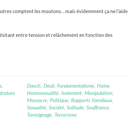
autres comptent les moutons… mais évidemment ça ne l’aide
hésitant entre tension et relâchement en fonction des
s,
Daech
,
Deuil
,
Fondamentalisme
,
Haine
,
térature
Homosexualité
,
Isolement
,
Manipulation
,
Massacre
,
Politique
,
Rapports Familiaux
,
Sexualité
,
Société
,
Solitude
,
Souffrance
,
Temoignage
,
Terrorisme