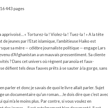
016 443 pages
 apprivoisé… « Torturez-la ! Violez-la ! Tuez-la ! » A la tête
de jeunes par l’Etat islamique, l’ambitieuse Haiko est
orsque sa mère — célèbre journaliste politique — engage Lars
e revenu d’Afghanistan a un mauvais pressentiment. Sa cliente
activités ? Dans cet univers où règnent paranoïa et faux-
se défient tels deux fauves prêts à se sauter à la gorge, sans
en parler et donc je savais de quoi le livre allait parler. Sujet
ntage un documentaire qu’un roman… Je dois dire que c’est ave
i qui m’a le moins plus. Par contre, si vous voulez en
t des jeunes … il est extrêmement bien documenté. Il est