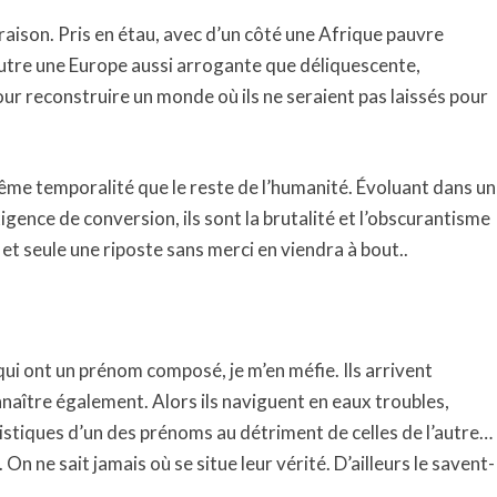
raison. Pris en étau, avec d’un côté une Afrique pauvre
’autre une Europe aussi arrogante que déliquescente,
ur reconstruire un monde où ils ne seraient pas laissés pour
même temporalité que le reste de l’humanité. Évoluant dans un
igence de conversion, ils sont la brutalité et l’obscurantisme
 et seule une riposte sans merci en viendra à bout..
ui ont un prénom composé, je m’en méfie. Ils arrivent
nnaître également. Alors ils naviguent en eaux troubles,
stiques d’un des prénoms au détriment de celles de l’autre…
On ne sait jamais où se situe leur vérité. D’ailleurs le savent-