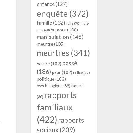
enfance
(127)
enquête
(372)
famille
(132)
folie
(78)
huis-
humour
(108)
clos
(68)
manipulation
(148)
meurtre
(105)
meurtres
(341)
passé
nature
(102)
(186)
peur
(102)
Police
(77)
politique
(103)
psychologique
(89)
racisme
rapports
(80)
familiaux
(422)
rapports
e
sociaux
(209)