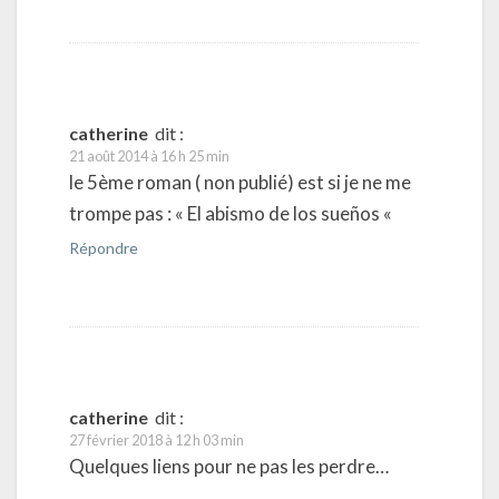
catherine
dit :
21 août 2014 à 16 h 25 min
le 5ème roman ( non publié) est si je ne me
trompe pas : « El abismo de los sueños «
Répondre
catherine
dit :
27 février 2018 à 12 h 03 min
Quelques liens pour ne pas les perdre…