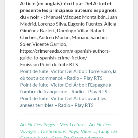
Article (en anglais) écrit par Del Arbol et
présente les principaux auteurs espagnols
du « noir »
: Manuel Vázquez Montalbán, Juan
Madrid, Lorenzo Silva, Eugenio Fuentes, Alicia
Giménez Barlett, Domingo Villar, Rafael
Chirbes, Andreu Martín, Mariano Sánchez
Soler, Vicente Garrido,
https://crimereads.com/a-spanish-authors-
guide-to-spanish-crime-fiction/
Emission Point de fuite RTS
Point de fuite: Victor Del Árbol: Torre Baro, là
où tout a commencé – Radio – Play RTS
Point de fuite: Victor Del Árbol: lʹEspagne à
lʹombre du franquisme – Radio – Play RTS
Point de fuite: Victor Del Árbol: avant les
années terribles – Radio – Play RTS
Au Fil Des Pages : Mes Lectures
,
Au Fil Des
Voyages : Destinations, Pays, Villes ...
,
Coup De
Coeur (livres)
,
Coup De Coeur : Auteurs
,