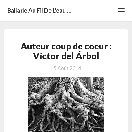
Ballade Au Fil De L'eau …
Toggl
Navig
Auteur
Auteur coup de coeur :
coup
de
Víctor del Árbol
coeur
:
15 Août 2014
Víctor
del
Árbol