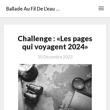
Ballade Au Fil De L'eau …
Toggl
Navig
Challenge
Challenge : «Les pages
:
«Les
qui voyagent 2024»
pages
qui
30 Décembre 2023
voyagent
2024»