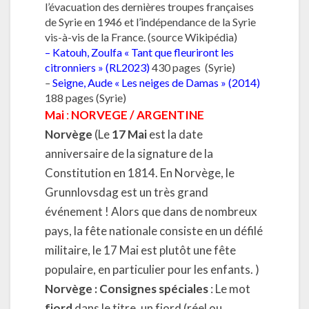
l’évacuation des dernières troupes françaises
de Syrie en 1946 et l’indépendance de la Syrie
vis-à-vis de la France. (source Wikipédia)
–
Katouh, Zoulfa « Tant que fleuriront les
citronniers » (RL2023)
430 pages (Syrie)
–
Seigne, Aude « Les neiges de Damas » (2014)
188 pages (Syrie)
Mai
:
NORVEGE / ARGENTINE
Norvège
(Le
17 Mai
est la date
anniversaire de la signature de la
Constitution en 1814. En Norvège, le
Grunnlovsdag est un très grand
événement ! Alors que dans de nombreux
pays, la fête nationale consiste en un défilé
militaire, le 17 Mai est plutôt une fête
populaire, en particulier pour les enfants. )
Norvège : Consignes spéciales
: Le mot
fjord
dans le titre, un fjord (réel ou