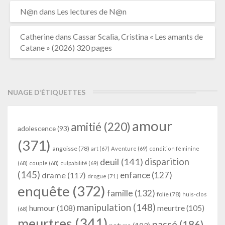
N@n
dans
Les lectures de N@n
Catherine
dans
Cassar Scalia, Cristina « Les amants de
Catane » (2026) 320 pages
NUAGE D’ÉTIQUETTES
amour
amitié
(220)
adolescence
(93)
(371)
angoisse
(78)
art
(67)
Aventure
(69)
condition féminine
deuil
(141)
disparition
(68)
couple
(68)
culpabilité
(69)
(145)
enfance
(127)
drame
(117)
drogue
(71)
enquête
(372)
famille
(132)
folie
(78)
huis-clos
manipulation
(148)
humour
(108)
meurtre
(105)
(68)
meurtres
(341)
passé
(186)