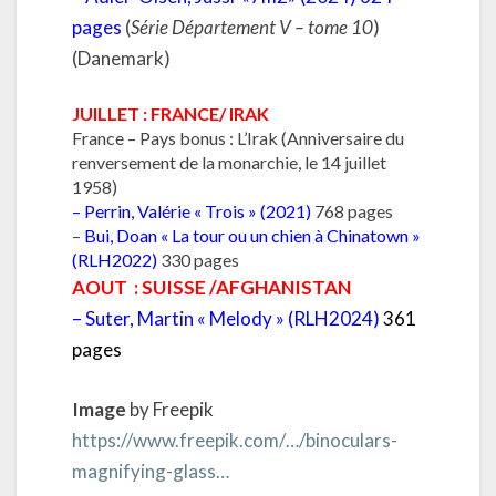
pages
(
Série Département V – tome 10
)
(Danemark)
JUILLET : FRANCE/ IRAK
France – Pays bonus : L’Irak (Anniversaire du
renversement de la monarchie, le 14 juillet
1958)
–
Perrin, Valérie « Trois » (2021)
768 pages
–
Bui, Doan « La tour ou un chien à Chinatown »
(RLH2022)
330 pages
AOUT : SUISSE /
AFGHANISTAN
–
Suter, Martin « Melody » (RLH2024)
361
pages
Image
by Freepik
https://www.freepik.com/…/binoculars-
magnifying-glass…