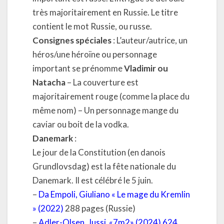
très majoritairement en Russie. Le titre
contient le mot Russie, ou russe.
Consignes spéciales
: L’auteur/autrice, un
héros/une héroïne ou personnage
important se prénomme
Vladimir ou
Natacha
– La couverture est
majoritairement rouge (comme la place du
même nom) – Un personnage mange du
caviar ou boit de la vodka.
Danemark
:
Le jour de la Constitution (en danois
Grundlovsdag) est la fête nationale du
Danemark. Il est célébré le 5 juin.
–
Da Empoli, Giuliano « Le mage du Kremlin
» (2022)
288 pages (Russie)
–
Adler-Olsen, Jussi «7m2» (2024) 624