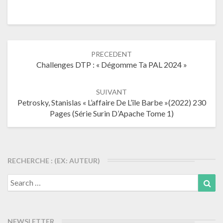
Navigation
PRECEDENT
dans
Challenges DTP : « Dégomme Ta PAL 2024 »
les
articles
SUIVANT
Petrosky, Stanislas « L’affaire De L’île Barbe »(2022) 230
Pages (série Surin D’Apache Tome 1)
RECHERCHE : (EX: AUTEUR)
Search
Sea
for:
NEWSLETTER