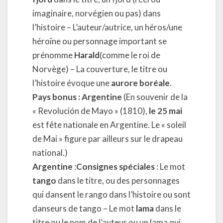
imaginaire, norvégien ou pas) dans
l’histoire – L’auteur/autrice, un héros/une
héroïne ou personnage important se
prénomme
Harald
(comme le roi de
Norvège) – La couverture, le titre ou
l’histoire évoque une
aurore boréale
.
Pays bonus : Argentine
(En souvenir de la
« Revolución de Mayo » (1810),
le 25 mai
est fête nationale en Argentine. Le « soleil
de Mai » figure par ailleurs sur le drapeau
national.)
Argentine
:
Consignes spéciales
: Le mot
tango
dans le titre, ou des personnages
qui dansent le rango dans l’histoire ou sont
danseurs de tango – Le mot
lama
dans le
titre ou le nom de l’auteur ou un lama qui