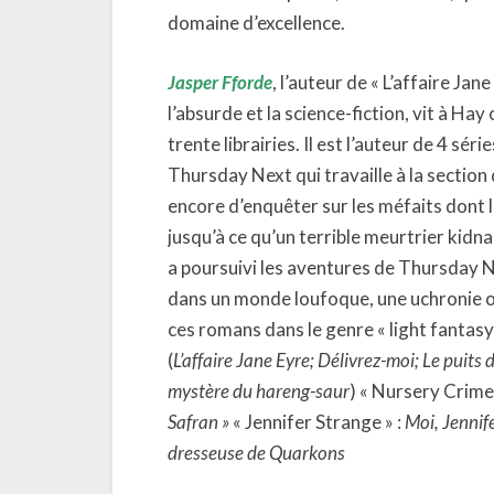
domaine d’excellence.
Jasper Fforde
, l’auteur de « L’affaire Jan
l’absurde et la science-fiction, vit à Hay
trente librairies. Il est l’auteur de 4 sé
Thursday Next qui travaille à la section 
encore d’enquêter sur les méfaits dont le
jusqu’à ce qu’un terrible meurtrier kidn
a poursuivi les aventures de Thursday 
dans un monde loufoque, une uchronie où 
ces romans dans le genre « light fantasy
(
L’affaire Jane Eyre; Délivrez-moi; Le puits 
mystère du hareng-saur
) « Nursery Crime D
Safran »
« Jennifer Strange » :
Moi, Jennif
dresseuse de Quarkons