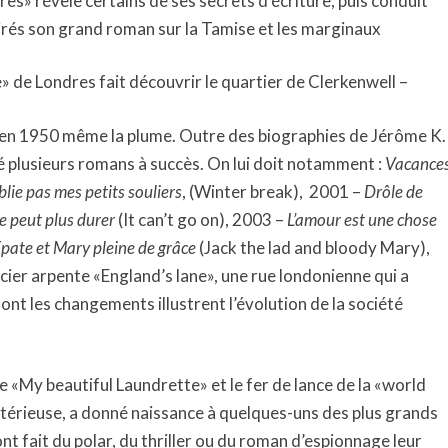
es» révèle certains de ses secrets d’écriture, puis conduit
spirés son grand roman sur la Tamise et les marginaux
ie» de Londres fait découvrir le quartier de Clerkenwell –
 en 1950 même la plume. Outre des biographies de Jérôme K.
ié plusieurs romans à succès. On lui doit notamment :
Vacance
lie pas mes petits souliers
, (Winter break), 2001 –
Drôle de
e peut plus durer
(It can’t go on), 2003 –
L’amour est une chose
Epate et Mary pleine de grâce
(Jack the lad and bloody Mary),
ier arpente «England’s lane», une rue londonienne qui a
nt les changements illustrent l’évolution de la société
 de «My beautiful Laundrette» et le fer de lance de la «world
térieuse, a donné naissance à quelques-uns des plus grands
nt fait du polar, du thriller ou du roman d’espionnage leur