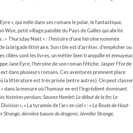
e Eyre », qui mêle dans ses romans le polar, le fantastique,
 on Wye, petit village paisible du Pays de Galles qui abrite
ries : « Thursday Next » : l’histoire d’une héroïne nommée
de la brigade littéraire. Son rôle est d’arrêter, d’empêcher ou
s cibles sont les livres, un métier bien tranquille et ennuyeux
appe Jane Eyre, l’héroïne de son roman fétiche. Jasper Fforde
Next dans plusieurs romans. Ces aventures prennent place
la littérature est très prisée (entre autres). On peut classe
 » dans la mesure où l’humour en est l’ingrédient dominant.
des histoires perdues; Sauvez Hamlet; Le début de la fin; Le
ivision », « La tyrannie de l’arc en ciel » : «
La Route de Haut-
er Strange, dernière tueuse de dragons
;
Jennifer Strange,