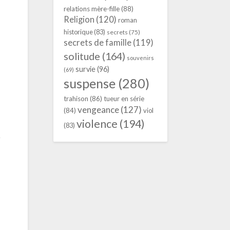
relations mère-fille
(88)
Religion
(120)
roman
historique
(83)
secrets
(75)
secrets de famille
(119)
solitude
(164)
souvenirs
survie
(96)
(69)
suspense
(280)
trahison
(86)
tueur en série
vengeance
(127)
(84)
viol
violence
(194)
(83)
r