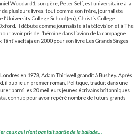
niel Woodard1, son père, Peter Self, est universitaire à la
e plusieurs livres, tout comme son frère, journaliste
e l’University College School (en), Christ’s College
 Oxford. Il débute comme journaliste à la télévision et à The
pour avoir pris de l’héroïne dans l’avion de la campagne
x Tähtivaeltaja en 2000 pour son livre Les Grands Singes
 Londres en 1978, Adam Thirlwell grandit à Bushey. Après
d, il publie un premier roman, Politique, traduit dans une
igurer parmi les 20 meilleurs jeunes écrivains britanniques
nta, connue pour avoir repéré nombre de futurs grands
lier ceux qui n’ont pas fait partie de la ballade…