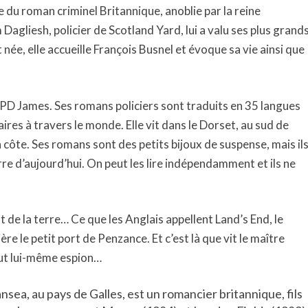
e du roman criminel Britannique, anoblie par la reine
agliesh, policier de Scotland Yard, lui a valu ses plus grand
t née, elle accueille François Busnel et évoque sa vie ainsi que
e PD James. Ses romans policiers sont traduits en 35 langues
ires à travers le monde. Elle vit dans le Dorset, au sud de
a côte. Ses romans sont des petits bijoux de suspense, mais il
rre d’aujourd’hui. On peut les lire indépendamment et ils ne
t de la terre… Ce que les Anglais appellent Land’s End, le
ière le petit port de Penzance. Et c’est là que vit le maître
ut lui-même espion…
nsea, au pays de Galles, est un romancier britannique, fils