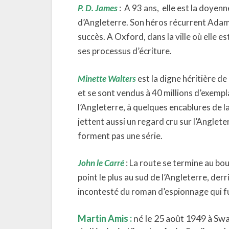
P. D. James
: A 93 ans, elle est la doyenn
d’Angleterre. Son héros récurrent Adam D
succès. A Oxford, dans la ville où elle es
ses processus d’écriture.
Minette Walters
est la digne héritière d
et se sont vendus à 40 millions d’exempla
l’Angleterre, à quelques encablures de l
jettent aussi un regard cru sur l’Anglete
forment pas une série.
John le Carré
: La route se termine au bou
point le plus au sud de l’Angleterre, derr
incontesté du roman d’espionnage qui f
Martin Amis :
né le 25 août 1949 à Swa