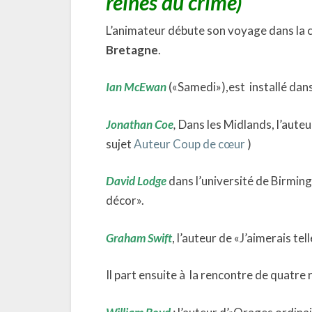
reines du crime)
L’animateur débute son voyage dans la c
Bretagne
.
Ian McEwan
(«Samedi»),est installé dans
Jonathan Coe
,
Dans les Midlands, l’aute
sujet
Auteur Coup de cœur
)
David Lodge
dans l’université de Birmin
décor».
Graham Swift
, l’auteur de «J’aimerais tel
Il part ensuite à la rencontre de quatre