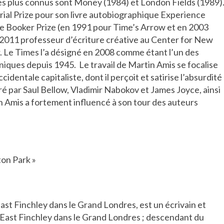
s les plus connus sont Money (1984) et London Fields (1989)
orial Prize pour son livre autobiographique Experience
le Booker Prize (en 1991 pour Time’s Arrow et en 2003
 2011 professeur d’écriture créative au Center for New
. Le Times l’a désigné en 2008 comme étant l’un des
niques depuis 1945. Le travail de Martin Amis se focalise
cidentale capitaliste, dont il perçoit et satirise l’absurdité
iré par Saul Bellow, Vladimir Nabokov et James Joyce, ainsi
n Amis a fortement influencé à son tour des auteurs
ton Park »
ast Finchley dans le Grand Londres, est un écrivain et
 à East Finchley dans le Grand Londres ; descendant du