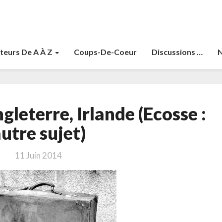
teurs De A À Z
Coups-De-Coeur
Discussions …
N
Destination
gleterre, Irlande (Ecosse :
:
Angleterre,
utre sujet)
Irlande
(Ecosse
11 Juin 2014
:
autre
sujet)