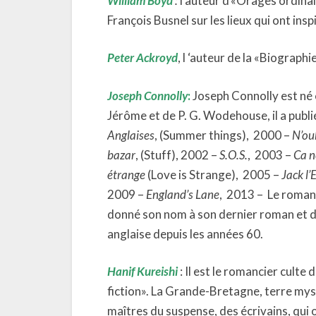
William Boyd
:
l’auteur d’«Orages ordinair
François Busnel sur les lieux qui ont in
Peter Ackroyd
, l ‘auteur de la «Biograph
Joseph Connolly
:
Joseph Connolly est né
Jérôme et de P. G. Wodehouse, il a publ
Anglaises
, (Summer things), 2000 –
N’oub
bazar
, (Stuff), 2002 –
S.O.S.
, 2003 –
Ca n
étrange
(Love is Strange), 2005 –
Jack l’
2009 –
England’s Lane
, 2013 – Le romanc
donné son nom à son dernier roman et do
anglaise depuis les années 60.
Hanif Kureishi
: Il est le romancier culte
fiction». La Grande-Bretagne, terre mys
maîtres du suspense, des écrivains, qui o