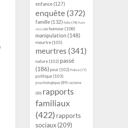
enfance
(127)
enquête
(372)
famille
(132)
folie
(78)
huis-
humour
(108)
clos
(68)
manipulation
(148)
meurtre
(105)
s
meurtres
(341)
passé
nature
(102)
(186)
peur
(102)
Police
(77)
politique
(103)
psychologique
(89)
racisme
rapports
(80)
familiaux
(422)
rapports
sociaux
(209)