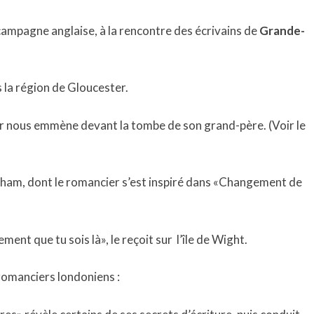
ampagne anglaise, à la rencontre des écrivains de
Grande-
 la région de Gloucester.
ur nous emmène devant la tombe de son grand-père. (Voir le
gham, dont le romancier s’est inspiré dans «Changement de
lement que tu sois là», le reçoit sur l’île de Wight.
 romanciers londoniens :