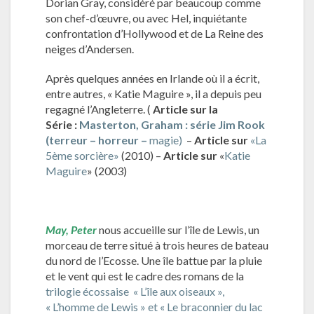
Dorian Gray, considéré par beaucoup comme
son chef-d’œuvre, ou avec Hel, inquiétante
confrontation d’Hollywood et de La Reine des
neiges d’Andersen.
Après quelques années en Irlande où il a écrit,
entre autres, « Katie Maguire », il a depuis peu
regagné l’Angleterre. (
Article sur la
Série
:
Masterton, Graham : série Jim Rook
(terreur – horreur –
magie)
–
Article sur
«La
5ème sorcière»
(2010) –
Article sur
«
Katie
Maguire
» (2003)
May,
Peter
nous accueille sur l’île de Lewis, un
morceau de terre situé à trois heures de bateau
du nord de l’Ecosse. Une île battue par la pluie
et le vent qui est le cadre des romans de la
trilogie écossaise « L’île aux oiseaux »,
« L’homme de Lewis » et « Le braconnier du lac