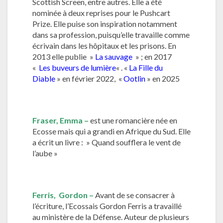
Scottish Screen, entre autres. Elle a été
nominée à deux reprises pour le Pushcart
Prize. Elle puise son inspiration notamment
dans sa profession, puisqu’elle travaille comme
écrivain dans les hôpitaux et les prisons. En
2013 elle publie »
La sauvage
» ; en 2017
«
Les buveurs de lumière
« . «
La Fille du
Diable
» en février 2022, «
Ootlin
» en 2025
Fraser,
Emma
–
est une romancière née en
Ecosse mais qui a grandi en Afrique du Sud. Elle
a écrit un livre : » Quand soufflera le vent de
l’aube »
Ferris, Gordon –
Avant de se consacrer à
l’écriture, l’Ecossais Gordon Ferris a travaillé
au ministère de la Défense. Auteur de plusieurs