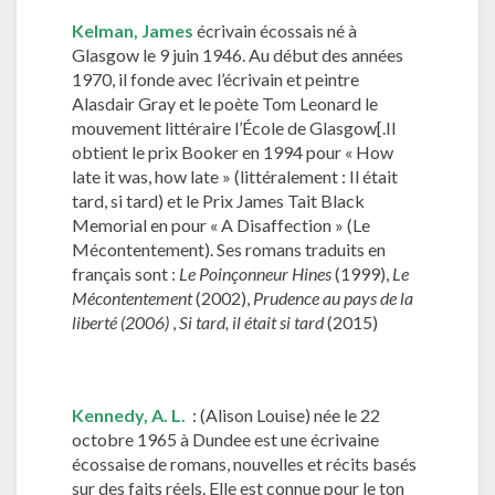
Kelman,
James
écrivain écossais né à
Glasgow le 9 juin 1946. Au début des années
1970, il fonde avec l’écrivain et peintre
Alasdair Gray et le poète Tom Leonard le
mouvement littéraire l’École de Glasgow[.Il
obtient le prix Booker en 1994 pour « How
late it was, how late » (littéralement : Il était
tard, si tard) et le Prix James Tait Black
Memorial en pour « A Disaffection » (Le
Mécontentement). Ses romans traduits en
français sont :
Le Poinçonneur Hines
(1999),
Le
Mécontentement
(2002),
Prudence au pays de la
liberté (2006)
,
Si tard, il était si tard
(2015)
Kennedy, A. L.
: (Alison Louise) née le 22
octobre 1965 à Dundee est une écrivaine
écossaise de romans, nouvelles et récits basés
sur des faits réels. Elle est connue pour le ton