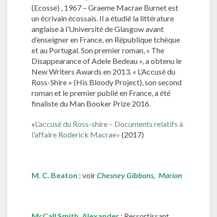
(Ecosse) , 1967 – Graeme Macrae Burnet est
un écrivain écossais. Il a étudié la littérature
anglaise à l’Université de Glasgow avant
d’enseigner en France, en République tchèque
et au Portugal. Son premier roman, « The
Disappearance of Adele Bedeau », a obtenu le
New Writers Awards en 2013. « L’Accusé du
Ross-Shire » (His Bloody Project), son second
roman et le premier publié en France, a été
finaliste du Man Booker Prize 2016.
«
L’accusé du Ross-shire – Documents relatifs à
l’affaire Roderick Macrae»
(2017)
M. C. Beaton
: voir
Chesney Gibbons, Marion
McCall Smith, Alexander
: Ressortissant