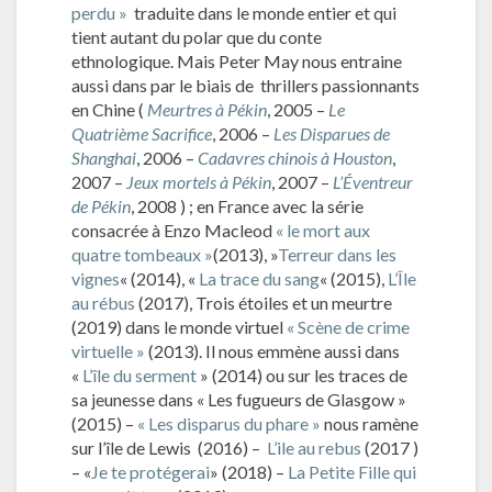
perdu »
traduite dans le monde entier et qui
tient autant du polar que du conte
ethnologique. Mais Peter May nous entraine
aussi dans par le biais de thrillers passionnants
en Chine (
Meurtres à Pékin
, 2005 –
Le
Quatrième Sacrifice
, 2006 –
Les Disparues de
Shanghai
, 2006 –
Cadavres chinois à Houston
,
2007 –
Jeux mortels à Pékin
, 2007 –
L’Éventreur
de Pékin
, 2008 ) ; en France avec la série
consacrée à Enzo Macleod
« le mort aux
quatre tombeaux »
(2013), »
Terreur dans les
vignes
« (2014), «
La trace du sang
« (2015),
L’Île
au rébus
(2017), Trois étoiles et un meurtre
(2019) dans le monde virtuel
« Scène de crime
virtuelle »
(2013). Il nous emmène aussi dans
«
L’île du serment
» (2014) ou sur les traces de
sa jeunesse dans « Les fugueurs de Glasgow »
(2015) –
« Les disparus du phare »
nous ramène
sur l’île de Lewis (2016) –
L’ile au rebus
(2017 )
– «
Je te protégerai
» (2018) –
La Petite Fille qui