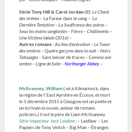
Série Tony Hill & Carol Jordan
(8):
Le Chant
des sirènes
– La Fureur dans le sang –
La
Dernière Tentation – La Souffrance des autres –
Sous les mains sanglantes – Fièvre – Châtiments –
Une Victime idéale (2016) –
Autres romans
:
Au lieu d’exécution
–
Le Tueur
des ombres
–
Quatre garçons dans la nuit
–
Noirs
Tatouages
– Sans laisser de traces –
Comme son
ombre
–
Ligne de fuite
–
Northanger Abbey
–
McIlvanney,
William
( né à Kilmarnock, dans
la région de l’ East Ayrshire en Écosse, et mort
le 5 décembre 2015 à Glasgow est un poète et
un écrivain écossais, auteur de romans
policiers.) Il est le père de Liam McIlvanney
Série
Inspecteur Jack Laidlaw
:
– Laidlaw – Les
Papiers de Tony Veitch – Big Man – Étranges