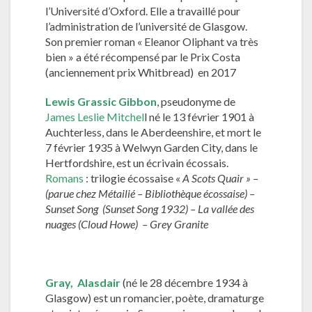
l’Université d’Oxford. Elle a travaillé pour
l’administration de l’université de Glasgow.
Son premier roman « Eleanor Oliphant va très
bien » a été récompensé par le Prix Costa
(anciennement prix Whitbread) en 2017
Lewis Grassic Gibbon
, pseudonyme de
James Leslie Mitchel
l né le 13 février 1901 à
Auchterless, dans le Aberdeenshire, et mort le
7 février 1935 à Welwyn Garden City, dans le
Hertfordshire, est un écrivain écossais.
Romans
: trilogie écossaise «
A Scots Quair » –
(parue chez Métailié – Bibliothèque écossaise) –
Sunset Song (Sunset Song 1932) – La vallée des
nuages (Cloud Howe) – Grey Granite
Gray,
Alasdair
(né le 28 décembre 1934 à
Glasgow) est un romancier, poète, dramaturge