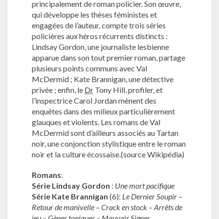
principalement de roman policier. Son œuvre,
qui développe les thèses féministes et
engagées de l’auteur, compte trois séries
policières aux héros récurrents distincts :
Lindsay Gordon, une
journaliste lesbienne
apparue dans son tout premier roman, partage
plusieurs points communs avec Val
McDermid ; Kate Brannigan, une détective
privée ; enfin, le
Dr
Tony Hill, profiler, et
l’inspectrice Carol Jordan mènent des
enquêtes dans des milieux particulièrement
glauques et violents. Les romans de Val
McDermid sont d’ailleurs associés au Tartan
noir, une conjonction stylistique entre le roman
noir et la culture
écossaise.(source Wikipédia)
Romans
:
Série Lindsay Gordon
:
Une mort pacifique
Série Kate Brannigan
(6):
Le Dernier Soupir
–
Retour de manivelle
–
Crack en stock
–
Arrêts de
jeu
–
Gènes toniques
–
Mauvais Signes