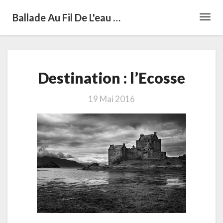
Ballade Au Fil De L'eau …
Toggl
Navig
Destination
Destination : l’Ecosse
:
l’Ecosse
19 Mai 2016