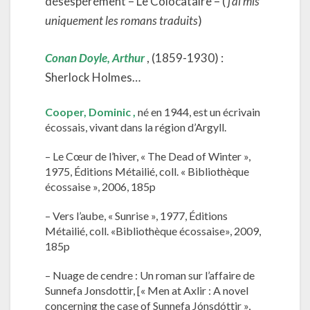
désespérément – Le Colocataire – (
j’ai mis
uniquement les romans traduits
)
Conan Doyle,
Arthur
, (1859-1930) :
Sherlock Holmes…
Cooper,
Dominic
,
né en 1944, est un écrivain
écossais, vivant dans la région d’Argyll.
– Le Cœur de l’hiver, « The Dead of Winter »,
1975, Éditions Métailié, coll. « Bibliothèque
écossaise », 2006, 185p
– Vers l’aube, « Sunrise », 1977, Éditions
Métailié, coll. «Bibliothèque écossaise», 2009,
185p
– Nuage de cendre : Un roman sur l’affaire de
Sunnefa Jonsdottir, [« Men at Axlir : A novel
concerning the case of Sunnefa Jónsdóttir »,