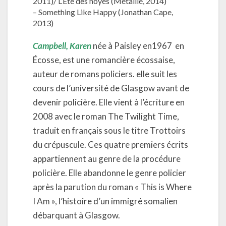
2011)/ L’Été des noyés (Métailié, 2014)
– Something Like Happy (Jonathan Cape,
2013)
Campbell,
Karen
née à Paisley en1967 en
Écosse, est une romancière écossaise,
auteur de romans policiers. elle suit les
cours de l’université de Glasgow avant de
devenir policière. Elle vient à l’écriture en
2008 avec le roman The Twilight Time,
traduit en français sous le titre Trottoirs
du crépuscule. Ces quatre premiers écrits
appartiennent au genre de la procédure
policière. Elle abandonne le genre policier
après la parution du roman « This is Where
I Am », l’histoire d’un immigré somalien
débarquant à Glasgow.