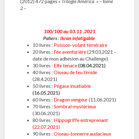
(2012) 472 pages
« Trilogie América » – tome
2
–
100/100 au 03.11 .2021
Paliers :
Ikran infatigable
10 livres :
Poisson-volant téméraire
20 livres :
Fée aventurière
(29.03.2021 –
date de mon adhésion au Challenge)
30 livres :
Elfe tenace
(08.04.2021)
40 livres :
Oiseau de feu timide
(28.4.2021)
50 livres :
Pégase insatiable
(16.05.2021)
60 livres :
Dragon vengeur
(11.06.2021)
70 livres :
Sombral mystérieux
(30.06.2021)
80 livres :
Hippogriffe entreprenant
(22.07.2021)
90 livres :
Oiseau-tonnerre audacieux