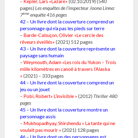
–
Kepler, Lars «Lazare»
(02.10.2019) (540
pages)
Les enquêtes de l’inspecteur Joona Linna:
ème
7
enquête
416 pages
42 – Un livre dont la couverture comprend un
personnage qui n’a pas les pieds sur terre
–
Barde-Cabuçon, Olivier «Le cercle des
rêveurs éveillés»
(2021) 512 pages
43 – Un livre dont la couverture représente un
paysage sans humain
–
Weymouth, Adam «Les rois du Yukon – Trois
mille kilomètres en canoë à travers l’Alaska
»
(2021) – 333 pages
44 – Un livre dont la couverture comprend un
jeu ou un jouet
–
Pobi, Robert« L’invisible »
(2012)
Thriller
480
pages
45 – Un livre dont la couverture montre un
personnage assis
–
Mukhopadhyay, Shirshendu « La tante qui ne
voulait pas mourir »
(2021) 128 pages
46 – Un livre dont un des personnages est