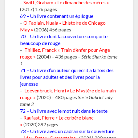
–
Swift, Graham « Le dimanche des mères »
(2017) 176 pages
69 – Un livre contenant un épilogue
–
O’Faolain, Nuala « L’histoire de Chicago
May »
(2006) 456 pages
70 – Un livre dont la couverture comporte
beaucoup de rouge
–
Thilliez, Franck « Train d’enfer pour Ange
rouge »
(2004) – 436 pages –
Série Sharko tome
1
71 – Un livre d’un auteur qui écrit à la fois des
livres pour adultes et des livres pour la
jeunesse
–
Loevenbruck, Henri « Le Mystère de la main
rouge »
(2020) – 480 pages
Série Gabriel Joly
tome 2
72 – Un livre avec le mot nuit dans le texte
–
Raufast, Pierre « Le cerbère blanc
»
(2020)
282 pages
73 – Un livre avec un cadran sur la couverture
–
May, Peter «Quarantaine»
(2021) 320 pages