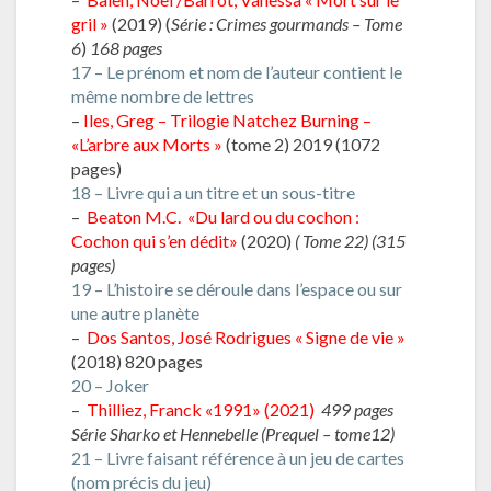
gril »
(2019) (
Série : Crimes gourmands – Tome
6
)
168 pages
17 – Le prénom et nom de l’auteur contient le
même nombre de lettres
–
Iles, Greg – Trilogie Natchez Burning –
«L’arbre aux Morts »
(tome 2) 2019 (1072
pages)
18 – Livre qui a un titre et un sous-titre
–
Beaton M.C. «Du lard ou du cochon :
Cochon qui s’en dédit»
(2020)
( Tome 22) (315
pages)
19 – L’histoire se déroule dans l’espace ou sur
une autre planète
–
Dos Santos, José Rodrigues « Signe de vie »
(2018) 820 pages
20 – Joker
–
Thilliez, Franck «1991» (2021)
499 pages
Série Sharko et Hennebelle (Prequel – tome12)
21 – Livre faisant référence à un jeu de cartes
(nom précis du jeu)