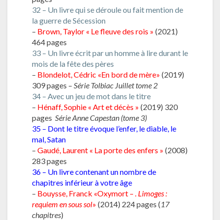
32 – Un livre qui se déroule ou fait mention de
la guerre de Sécession
–
B
rown, Taylor « Le fleuve des rois »
(2021)
464 pages
33 – Un livre écrit par un homme à lire durant le
mois de la fête des pères
–
Blondelot, Cédric «En bord de mère»
(2019)
309 pages –
Série Tolbiac Juillet tome 2
34 – Avec un jeu de mot dans le titre
–
Hénaff, Sophie « Art et décès »
(2019) 320
pages
Série Anne Capestan (tome 3)
35 – Dont le titre évoque l’enfer, le diable, le
mal, Satan
–
Gaudé, Laurent « La porte des enfers »
(2008)
283 pages
36 – Un livre contenant un nombre de
chapitres inférieur à votre âge
–
Bouysse, Franck «Oxymort –
. Limoges :
requiem en sous sol
»
(2014) 224 pages (
17
chapitres
)