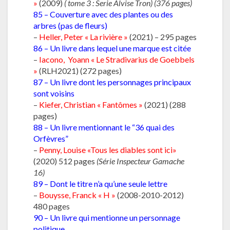
»
(2009)
( tome 3 : Serie Alvise Tron) (376 pages)
85 – Couverture avec des plantes ou des
arbres (pas de fleurs)
–
Heller, Peter « La rivière »
(2021) – 295 pages
86 – Un livre dans lequel une marque est citée
–
Iacono, Yoann « Le Stradivarius de Goebbels
»
(RLH2021) (272 pages)
87 – Un livre dont les personnages principaux
sont voisins
–
Kiefer, Christian « Fantômes »
(2021) (288
pages)
88 – Un livre mentionnant le “36 quai des
Orfèvres”
–
P
enny, Louise «Tous les diables sont ici»
(2020) 512 pages
(Série Inspecteur Gamache
16)
89 – Dont le titre n’a qu’une seule lettre
–
Bouysse, Franck « H »
(2008-2010-2012)
480 pages
90 – Un livre qui mentionne un personnage
politique