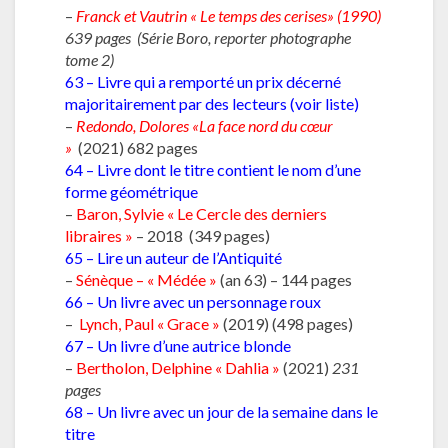
–
Franck et Vautrin « Le temps des cerises» (1990)
639 pages (Série Boro, reporter photographe
tome 2)
63 – Livre qui a remporté un prix décerné
majoritairement par des lecteurs (voir liste)
–
Redondo, Dolores «La face nord du cœur
»
(2021) 682 pages
64 – Livre dont le titre contient le nom d’une
forme géométrique
–
Baron, Sylvie « Le Cercle des derniers
libraires »
– 2018 (349 pages)
65 – Lire un auteur de l’Antiquité
–
Sénèque – « Médée »
(an 63) – 144 pages
66 – Un livre avec un personnage roux
–
Lynch, Paul « Grace »
(2019) (498 pages)
67 – Un livre d’une autrice blonde
–
Bertholon, Delphine « Dahlia »
(2021)
231
pages
68 – Un livre avec un jour de la semaine dans le
titre