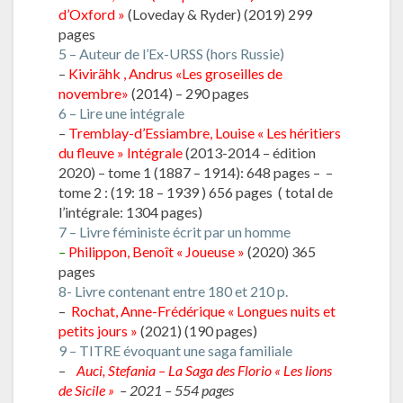
d’Oxford »
(Loveday & Ryder) (2019) 299
pages
5 – Auteur de l’Ex-URSS (hors Russie)
–
Kivirähk , Andrus «Les groseilles de
novembre»
(2014) – 290 pages
6 – Lire une intégrale
–
Tremblay-d’Essiambre, Louise « Les héritiers
du fleuve » Intégrale
(2013-2014 – édition
2020) – tome 1 (1887 – 1914): 648 pages – –
tome 2 : (19: 18 – 1939 ) 656 pages ( total de
l’intégrale: 1304 pages)
7 – Livre féministe écrit par un homme
–
Philippon, Benoît « Joueuse »
(2020) 365
pages
8- Livre contenant entre 180 et 210 p.
–
Rochat, Anne-Frédérique « Longues nuits et
petits jours »
(2021) (190 pages)
9 – TITRE évoquant une saga familiale
–
Auci, Stefania – La Saga des Florio « Les lions
de Sicile »
– 2021 – 554 pages