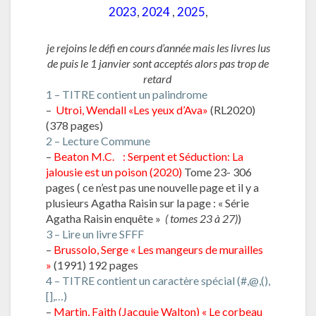
2023
,
2024
,
2025
,
je rejoins le défi en cours d’année mais les livres lus
de puis le 1 janvier sont acceptés alors pas trop de
retard
1 – TITRE contient un palindrome
–
Utroi, Wendall «Les yeux d’Ava»
(RL2020)
(378 pages)
2 – Lecture Commune
–
Beaton M.C. : Serpent et Séduction: La
jalousie est un poison (2020)
Tome 23- 306
pages ( ce n’est pas une nouvelle page et il y a
plusieurs Agatha Raisin sur la page : « Série
Agatha Raisin enquête »
( tomes 23 à 27)
)
3 – Lire un livre SFFF
–
Brussolo, Serge « Les mangeurs de murailles
»
(1991) 192 pages
4 – TITRE contient un caractère spécial (#,@,(),
[],…)
–
Martin, Faith (Jacquie Walton) « Le corbeau