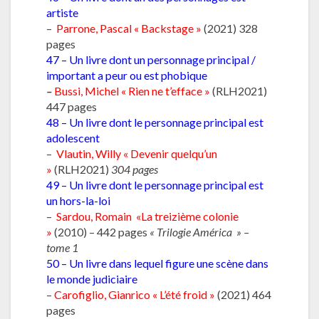
artiste
–
Parrone, Pascal « Backstage »
(2021) 328
pages
47 – Un livre dont un personnage principal /
important a peur ou est phobique
–
Bussi, Michel « Rien ne t’efface »
(RLH2021)
447 pages
48 – Un livre dont le personnage principal est
adolescent
–
Vlautin, Willy « Devenir quelqu’un
»
(RLH2021)
304 pages
49 – Un livre dont le personnage principal est
un hors-la-loi
–
Sardou, Romain «La treizième colonie
»
(2010) – 442 pages
« Trilogie América » –
tome 1
50 – Un livre dans lequel figure une scène dans
le monde judiciaire
–
Carofiglio, Gianrico « L’été froid »
(2021) 464
pages