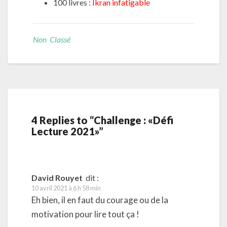
100 livres :
Ikran infatigable
Non Classé
4 Replies to “Challenge : «Défi
Lecture 2021»”
David Rouyet
dit :
10 avril 2021 à 6 h 58 min
Eh bien, il en faut du courage ou de la
motivation pour lire tout ça !