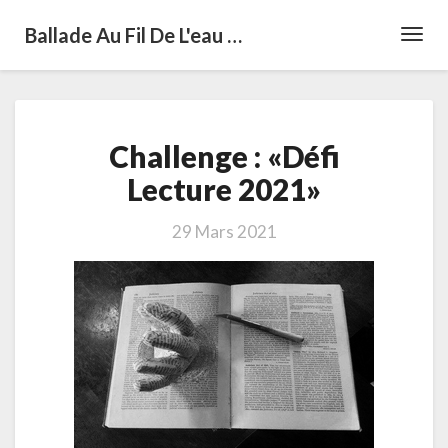
Ballade Au Fil De L'eau …
Toggl
Navig
Challenge
Challenge : «Défi
:
«Défi
Lecture 2021»
Lecture
2021»
29 Mars 2021