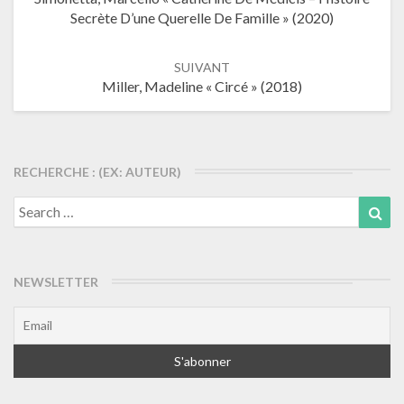
les
Secrète D’une Querelle De Famille » (2020)
articles
SUIVANT
Miller, Madeline « Circé » (2018)
RECHERCHE : (EX: AUTEUR)
Search
Sea
for:
NEWSLETTER