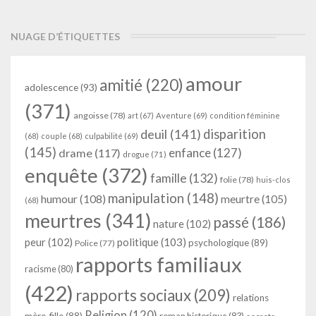
NUAGE D’ÉTIQUETTES
amour
amitié
(220)
adolescence
(93)
(371)
angoisse
(78)
art
(67)
Aventure
(69)
condition féminine
deuil
(141)
disparition
(68)
couple
(68)
culpabilité
(69)
(145)
enfance
(127)
drame
(117)
drogue
(71)
enquête
(372)
famille
(132)
folie
(78)
huis-clos
manipulation
(148)
humour
(108)
meurtre
(105)
(68)
meurtres
(341)
passé
(186)
nature
(102)
peur
(102)
politique
(103)
psychologique
(89)
Police
(77)
rapports familiaux
racisme
(80)
(422)
rapports sociaux
(209)
relations
Religion
(120)
mère-fille
(88)
roman historique
(83)