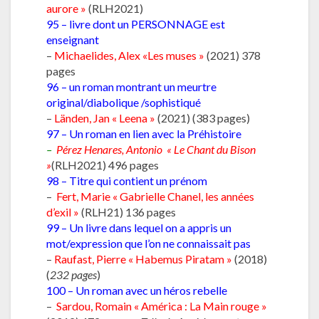
aurore »
(RLH2021)
95 – livre dont un PERSONNAGE est
enseignant
–
Michaelides, Alex «Les muses »
(2021) 378
pages
96 – un roman montrant un meurtre
original/diabolique /sophistiqué
–
Länden, Jan « Leena »
(2021) (383 pages)
97 – Un roman en lien avec la Préhistoire
–
Pérez Henares, Antonio « Le Chant du Bison
»
(RLH2021) 496 pages
98 – Titre qui contient un prénom
–
Fert, Marie « Gabrielle Chanel, les années
d’exil »
(RLH21) 136 pages
99 – Un livre dans lequel on a appris un
mot/expression que l’on ne connaissait pas
–
Raufast, Pierre « Habemus Piratam »
(2018)
(
232 pages
)
100 – Un roman avec un héros rebelle
–
Sardou, Romain « América : La Main rouge »