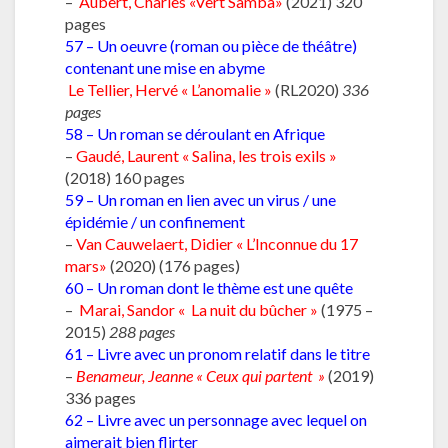
–
Aubert, Charles «Vert Samba»
(2021) 320
pages
57 – Un oeuvre (roman ou pièce de théâtre)
contenant une mise en abyme
Le Tellier, Hervé « L’anomalie »
(RL2020)
336
pages
58 – Un roman se déroulant en Afrique
–
Gaudé, Laurent « Salina, les trois exils »
(2018) 160 pages
59 – Un roman en lien avec un virus / une
épidémie / un confinement
–
Van Cauwelaert, Didier « L’Inconnue du 17
mars»
(2020) (176 pages)
60 – Un roman dont le thème est une quête
–
Marai, Sandor « La nuit du bûcher »
(1975 –
2015)
288 pages
61 – Livre avec un pronom relatif dans le titre
–
Benameur, Jeanne « Ceux qui partent »
(2019)
336 pages
62 – Livre avec un personnage avec lequel on
aimerait bien flirter