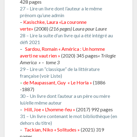
428 pages
27 – Lire un livre dont l’auteur a le même
prénom qu’une admin
–
Kasischke, Laura «La couronne
verte»
(2008)
(216 pages) Laura pour Laure
28 – Lire la suite d’un livre qui a été intégré au
défi 2021
–
Sardou, Romain « América : Un homme
averti ne vaut rien »
(2020) 345 pages
« Trilogie
America » – tome 3
29 – Lire un “classique” de la littérature
française (voir Liste)
–
de Maupassant, Guy « Le Horla »
(1886
-1887)
30 – Un livre dont l’auteur a un père ou mère
lui/elle même auteur
–
Hill, Joe « L’homme-feu »
(2017) 992 pages
31 – Un livre contenant le mot bibliothèque (en
dehors du titre)
–
Tackian, Niko « Solitudes »
(2021) 319
pages