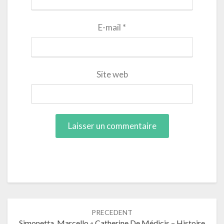
E-mail
*
Site web
Navigation
PRECEDENT
dans
Simonetta, Marcello « Catherine De Médicis – Histoire