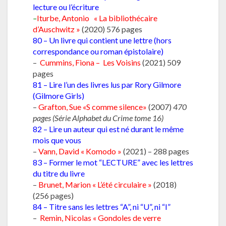
lecture ou l’écriture
–
Iturbe, Antonio « La bibliothécaire
d’Auschwitz »
(2020) 576 pages
80 – Un livre qui contient une lettre (hors
correspondance ou roman épistolaire)
–
Cummins, Fiona – Les Voisins
(2021) 509
pages
81 – Lire l’un des livres lus par Rory Gilmore
(Gilmore Girls)
–
Grafton, Sue «S comme silence»
(2007)
470
pages (Série Alphabet du Crime tome 16)
82 – Lire un auteur qui est né durant le même
mois que vous
–
Vann, David « Komodo »
(2021) – 288 pages
83 – Former le mot “LECTURE” avec les lettres
du titre du livre
–
Brunet, Marion « L’été circulaire »
(2018)
(256 pages)
84 – Titre sans les lettres “A”, ni “U”, ni “I”
–
Remin, Nicolas « Gondoles de verre