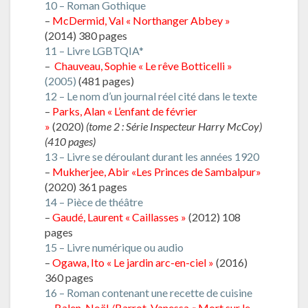
10 – Roman Gothique
–
McDermid, Val « Northanger Abbey »
(2014) 380 pages
11 – Livre LGBTQIA*
–
Chauveau, Sophie « Le rêve Botticelli »
(2005)
(481 pages)
12 – Le nom d’un journal réel cité dans le texte
–
Parks, Alan « L’enfant de février
»
(2020)
(tome 2 : Série Inspecteur Harry McCoy)
(410 pages)
13 – Livre se déroulant durant les années 1920
–
Mukherjee, Abir «Les Princes de Sambalpur»
(2020) 361 pages
14 – Pièce de théâtre
–
Gaudé, Laurent « Caillasses »
(2012) 108
pages
15 – Livre numérique ou audio
–
Ogawa, Ito « Le jardin arc-en-ciel »
(2016)
360 pages
16 – Roman contenant une recette de cuisine
–
Balen, Noël /Barrot, Vanessa « Mort sur le