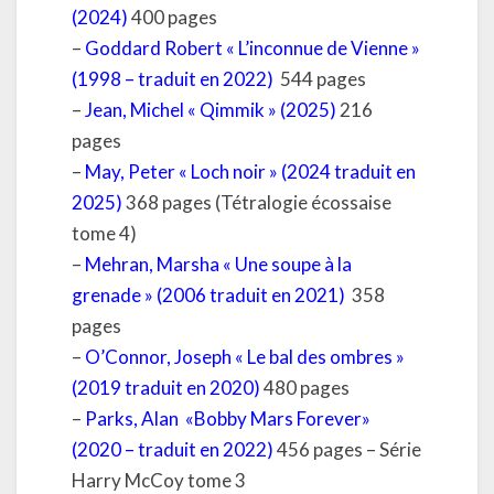
(2024)
400 pages
–
Goddard Robert « L’inconnue de Vienne »
(1998 – traduit en 2022)
544 pages
–
Jean, Michel « Qimmik » (2025)
216
pages
–
May, Peter « Loch noir » (2024 traduit en
2025)
368 pages (Tétralogie écossaise
tome 4)
–
Mehran, Marsha « Une soupe à la
grenade » (2006 traduit en 2021)
358
pages
–
O’Connor, Joseph « Le bal des ombres »
(2019 traduit en 2020)
480 pages
–
Parks, Alan «Bobby Mars Forever»
(2020 – traduit en 2022)
456 pages – Série
Harry McCoy tome 3