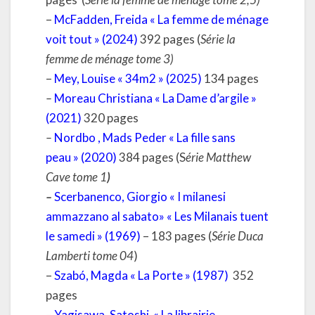
–
McFadden, Freida « La femme de ménage
voit tout » (2024)
392 pages (
Série la
femme de ménage tome 3)
–
Mey, Louise « 34m2 » (2025)
134 pages
–
Moreau Christiana « La Dame d’argile »
(2021)
320 pages
–
Nordbo , Mads Peder « La fille sans
peau » (2020)
384 pages (S
érie Matthew
Cave tome 1
)
–
Scerbanenco, Giorgio « I milanesi
ammazzano al sabato» « Les Milanais tuent
le samedi » (1969)
– 183 pages (
Série Duca
Lamberti tome 04
)
–
Szabó, Magda « La Porte » (1987)
352
pages
–
Yagisawa, Satoshi
« La librairie