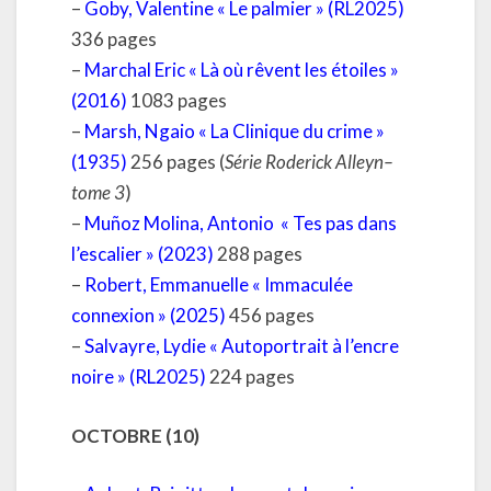
–
Goby, Valentine « Le palmier » (RL2025)
336 pages
–
Marchal Eric « Là où rêvent les étoiles »
(2016)
1083 pages
–
Marsh, Ngaio « La Clinique du crime »
(1935)
256 pages (
Série Roderick Alleyn–
tome 3
)
–
Muñoz Molina, Antonio « Tes pas dans
l’escalier » (2023)
288 pages
–
Robert, Emmanuelle « Immaculée
connexion » (2025)
456 pages
–
Salvayre, Lydie « Autoportrait à l’encre
noire » (RL2025
)
224 pages
OCTOBRE (10)