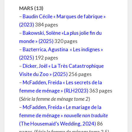
MARS (13)
–
Baudin Cécile « Marques de fabrique »
(2023)
384 pages
–
Bakowski, Solène «La plus jolie fin du
monde » (2025)
320 pages
–
Bazterrica, Agustina
« Les indignes »
(2025)
192 pages
–
Dicker, Joël « La Très Catastrophique
Visite du Zoo » (2025)
256 pages
–
McFadden, Freida « Les secrets de la
femme de ménage » (RLH2023)
363 pages
(
Série la femme de ménage tome 2
)
–
McFadden, Freida « Le mariage de la
femme de ménage »
nouvelle non traduite
(The Housemaid’s Wedding, 2024)
86
pages
(
Série la femme de ménage tome 2,5)