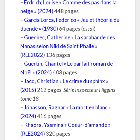
–
Erdrich, Louise « Comme des pas dans la
neige » (2024)
448 pages
–
Garcia Lorca, Federico « Jeu et théorie du
duende » (1930)
64 pages (
essai
)
–
Guennec, Catherine « La sarabande des
Nanas selon Niki de Saint Phalle »
(RLE2022)
136 pages
–
Guertin, Chantel « Le parfait roman de
Noël » (2024)
408 pages
–
Jacq, Christian « Le crime du sphinx »
(2015)
212 pages
Série Inspecteur Higgins
tome 18
–
Jónasson, Ragnar « La mort en blanc »
(2024)
416 pages
–
Khadra, Yasmina « Coeur-d’amande »
(RLE2024)
320 pages