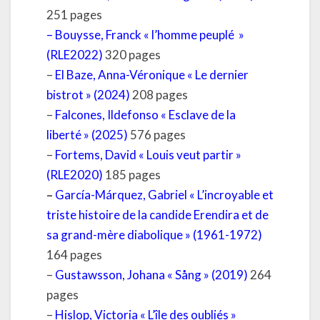
251 pages
–
Bouysse, Franck « l’homme peuplé »
(RLE2022)
320 pages
–
El Baze, Anna-Véronique « Le dernier
bistrot » (2024)
208 pages
–
Falcones, Ildefonso « Esclave de la
liberté » (2025
)
576 pages
–
Fortems, David « Louis veut partir »
(RLE2020)
185 pages
–
García-Márquez, Gabriel « L’incroyable et
triste histoire de la candide Erendira et de
sa grand-mère diabolique » (1961-1972)
164 pages
–
Gustawsson, Johana « Sång » (2019)
264
pages
–
Hislop, Victoria « L’île des oubliés »