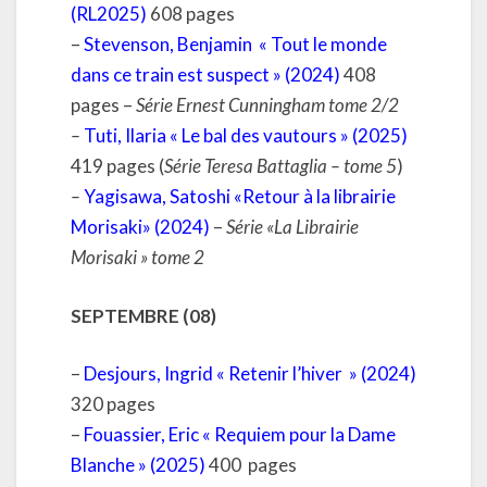
(RL2025)
608 pages
–
Stevenson, Benjamin
« Tout le monde
dans ce train est suspect » (2024)
408
pages –
Série Ernest Cunningham tome 2/2
–
Tuti, Ilaria « Le bal des vautours » (2025)
419 pages (
Série Teresa Battaglia – tome 5
)
–
Yagisawa, Satoshi «Retour à la librairie
Morisaki» (2024)
–
Série «La Librairie
Morisaki » tome 2
SEPTEMBRE (08)
–
Desjours, Ingrid « Retenir l’hiver » (2024)
320 pages
–
Fouassier, Eric « Requiem pour la Dame
Blanche » (2025)
400
pages