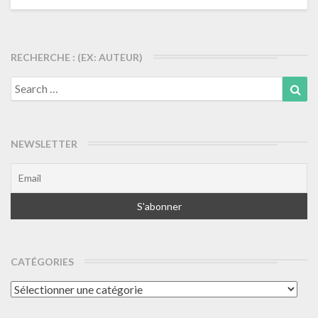
RECHERCHE : (EX: AUTEUR)
Search
Sea
for:
NEWSLETTER
CATÉGORIES
Catégories