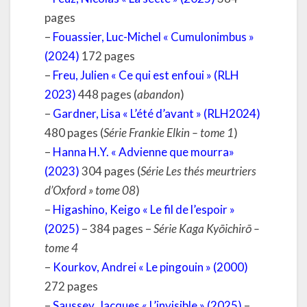
pages
–
Fouassier, Luc-Michel « Cumulonimbus »
(2024)
172 pages
–
Freu, Julien « Ce qui est enfoui » (RLH
2023)
448 pages (
abandon
)
–
Gardner, Lisa « L’été d’avant » (RLH2024)
480 pages (
Série Frankie Elkin – tome 1
)
–
Hanna H.Y. « Advienne que mourra»
(2023)
304 pages (
Série Les thés meurtriers
d’Oxford » tome 08
)
–
Higashino, Keigo « Le fil de l’espoir »
(2025)
– 384 pages –
Série Kaga Kyōichirō –
tome 4
–
Kourkov, Andrei « Le pingouin » (2000)
272 pages
–
Saussey, Jacques « L’invisible » (2025)
–