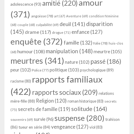
amour
amitié
(220)
adolescence
(93)
(371)
angoisse
(78)
art
(67)
Aventure
(69)
condition féminine
deuil
(141)
disparition
(68)
couple
(68)
culpabilité
(69)
(145)
enfance
(127)
drame
(117)
drogue
(71)
enquête
(372)
famille
(132)
folie
(78)
huis-clos
manipulation
(148)
humour
(108)
meurtre
(105)
(68)
meurtres
(341)
passé
(186)
nature
(102)
peur
(102)
politique
(103)
psychologique
(89)
Police
(77)
rapports familiaux
racisme
(80)
(422)
rapports sociaux
(209)
relations
Religion
(120)
mère-fille
(88)
roman historique
(83)
secrets
solitude
(164)
secrets de famille
(119)
(75)
suspense
(280)
survie
(96)
trahison
souvenirs
(69)
vengeance
(127)
(86)
tueur en série
(84)
viol
(83)