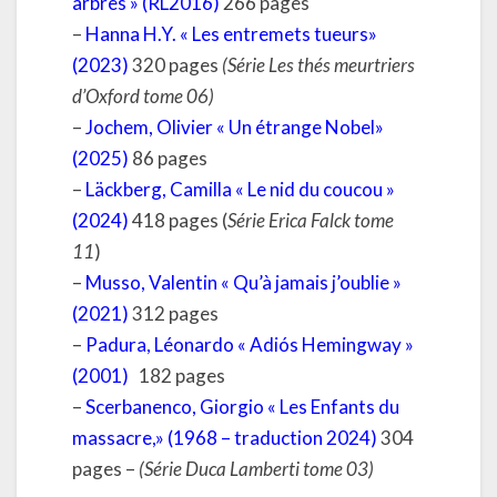
arbres » (RL2016)
266 pages
–
Hanna H.Y. « Les entremets tueurs»
(2023)
320 pages
(Série Les thés meurtriers
d’Oxford tome 06)
–
Jochem, Olivier « Un étrange Nobel»
(2025)
86 pages
–
Läckberg, Camilla « Le nid du coucou »
(2024)
418 pages (
Série Erica Falck tome
11
)
–
Musso, Valentin « Qu’à jamais j’oublie »
(2021)
312 pages
–
Padura, Léonardo « Adiós Hemingway »
(2001)
182 pages
–
Scerbanenco, Giorgio « Les Enfants du
massacre,» (1968 – traduction 2024
)
304
pages –
(Série Duca Lamberti tome 03)