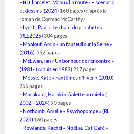
–
BD
Larcelet, Manu « La route » – scénario
et dessins (2024)
160 pages (d’après le
roman de Cormac McCarthy)
–
Lynch, Paul « Le chant du prophète »
(RLE2025)
304 pages
–
Maalouf, Amin « un fauteuil sur la Seine »
(2016)
352 pages
–
McEwan, Ian « Un bonheur de rencontre »
(1981- traduit en 1983)
217 pages
–
Mosse, Kate « Fantômes d’hiver » (2010)
255 pages
–
Murakami, Haruki « Galette au miel » (
2002 – 2024)
90 pages
–
Nothomb, Amélie « Psychopompe » (RL
2023)
160 pages
–
Rowlands, Rachel « Noël au Cat Café »