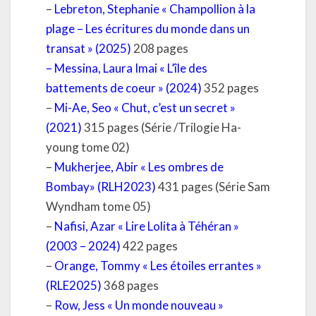
–
Lebreton, Stephanie « Champollion à la
plage – Les écritures du monde dans un
transat » (2025)
208 pages
–
Messina, Laura Imai « L’île des
battements de coeur » (2024
)
352 pages
–
Mi-Ae, Seo « Chut, c’est un secret »
(2021)
315 pages (Série /Trilogie Ha-
young tome 02)
–
Mukherjee, Abir « Les ombres de
Bombay» (RLH2023)
431 pages (Série Sam
Wyndham tome 05)
–
Nafisi, Azar « Lire Lolita à Téhéran »
(2003 – 2024)
422 pages
–
Orange, Tommy « Les étoiles errantes »
(RLE2025)
368 pages
–
Row, Jess « Un monde nouveau »