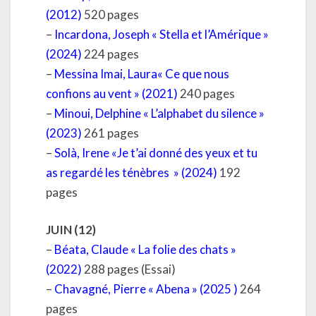
(2012)
520 pages
–
Incardona, Joseph « Stella et l’Amérique »
(2024)
224 pages
–
Messina Imai, Laura« Ce que nous
confions au vent » (2021)
240 pages
–
Minoui, Delphine « L’alphabet du silence »
(2023)
261 pages
–
Solà, Irene «Je t’ai donné des yeux et tu
as regardé les ténèbres » (2024)
192
pages
JUIN (12)
–
Béata, Claude « La folie des chats »
(2022)
288 pages (Essai)
–
Chavagné, Pierre « Abena » (2025 )
264
pages