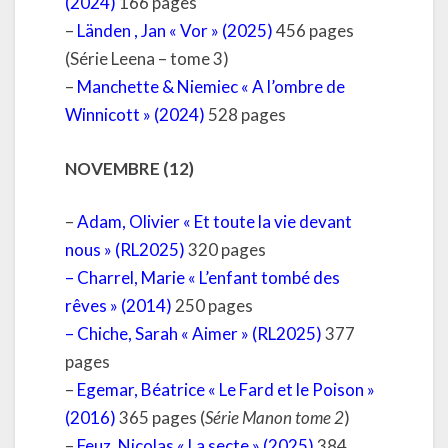
(2024)
166 pages
–
Länden , Jan « Vor » (2025)
456 pages
(Série Leena – tome 3)
–
Manchette & Niemiec « A l’ombre de
Winnicott » (2024)
528 pages
NOVEMBRE (12)
–
Adam, Olivier « Et toute la vie devant
nous » (RL2025)
320 pages
–
Charrel, Marie « L’enfant tombé des
rêves » (2014)
250 pages
–
Chiche, Sarah « Aimer » (RL2025)
377
pages
–
Egemar, Béatrice « Le Fard et le Poison »
(2016)
365 pages (
Série Manon tome 2
)
–
Feuz, Nicolas « La secte » (2025)
384