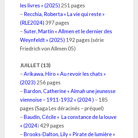
les livres » (2025)
251 pages
–
Recchia, Roberta « La vie qui reste »
(RLE2024
)
397 pages
–
Suter, Martin « Allmen et le dernier des
Weynfeldt » (2025)
192 pages (série
Friedrich von Allmen 05)
JUILLET (13)
–
Arikawa, Hiro « Au revoir les chats »
(2023)
256 pages
–
Bardon, Catherine « Almah une jeunesse
viennoise – 1911-1932 » (2024 )
– 185
pages (Saga Les déracinés – préquel)
–
Baudin, Cécile « La constance de la louve
» (2024
)
429 pages
–
Brooks-Dalton, Lily « Pirate de lumière »