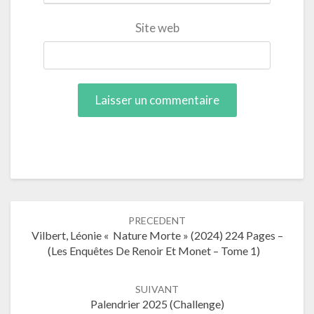
Site web
Navigation
PRECEDENT
dans
Vilbert, Léonie « Nature Morte » (2024) 224 Pages –
les
(Les Enquêtes De Renoir Et Monet – Tome 1)
articles
SUIVANT
Palendrier 2025 (Challenge)