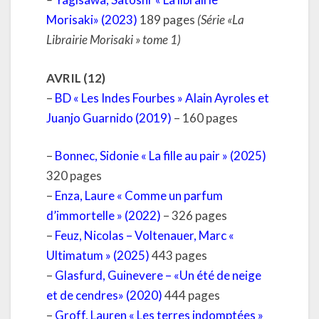
Morisaki» (2023)
189 pages
(Série «La
Librairie Morisaki » tome 1)
AVRIL (12)
–
BD « Les Indes Fourbes » Alain Ayroles et
Juanjo Guarnido (2019)
– 160 pages
–
Bonnec, Sidonie « La fille au pair » (2025)
320 pages
–
Enza, Laure « Comme un parfum
d’immortelle » (2022)
– 326 pages
–
Feuz, Nicolas – Voltenauer, Marc «
Ultimatum » (2025)
443 pages
–
Glasfurd, Guinevere – «Un été de neige
et de cendres» (2020)
444 pages
–
Groff, Lauren « Les terres indomptées »