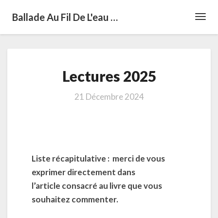
Ballade Au Fil De L'eau …
Toggl
Navig
Lectures
Lectures 2025
2025
21 Décembre 2024
Liste récapitulative : merci de vous
exprimer directement dans
l’article consacré au livre que vous
souhaitez commenter.