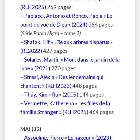
(RLH2025)
269 pages
–
Paolacci, Antonio et Ronco, Paola « Le
point de vue de Dieu » (2024)
384 pages
(
Série Paolo Nigra – tome 2)
–
Shafak, Elif « L’île aux arbres disparus »
(RL2022)
427 pages
–
Solares, Martín « Mort dans le jardin de la
lune » (2021)
270 pages
–
Stresi, Alexia « Des lendemains qui
chantent » (RLH2023)
448 pages
–
Thúy, Kim « Ru » (2009)
144 pages
–
Vermette, Katherena « Les filles de la
famille Stranger » (RLH2025)
464 pages
MAI (12)
–
Assouline, Pierre « Le nageur » (2023)