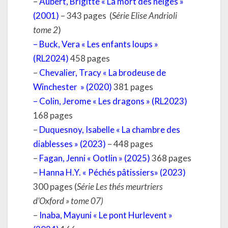
–
Aubert, Brigitte « La mort des neiges »
(2001)
– 343 pages
(
Série Elise Andrioli
tome 2
)
–
Buck, Vera « Les enfants loups »
(RL2024)
458 pages
–
Chevalier, Tracy « La brodeuse de
Winchester
» (2020)
381 pages
–
Colin, Jerome « Les dragons » (RL2023)
168 pages
–
Duquesnoy, Isabelle « La chambre des
diablesses » (2023)
– 448 pages
–
Fagan, Jenni « Ootlin » (2025)
368 pages
–
Hanna H.Y. « Péchés pâtissiers» (2023)
300 pages (
Série Les thés meurtriers
d’Oxford » tome 07)
–
Inaba, Mayuni « Le pont Hurlevent »