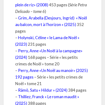
plein de riz» (2008)
453 pages (
Série Petra
Delicado – tome 6
)
–
Grim, Arabella (Desjours, Ingrid)
« Noël
au balcon, mort à l’horizon » (2025)
352
pages
–
Holynski, Céline « le Lama de Noël »
(2023)
231 pages
–
Perry, Anne «Un Noël à la campagne»
(2024)
168 pages – Série « les petits
crimes de Noël » tome 20
–
Perry, Anne «Un Noël au manoir» (2025)
192 pages
– Série « les petits crimes de
Noël » tome 21
–
Rämö, Satu « Hildur » (2024)
384 pages
–
Thilliez, Franck « Le roman maudit »
(2025)
388 pages