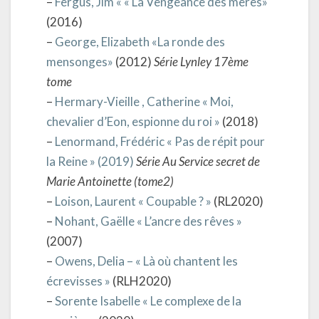
–
Fergus, Jim « « La Vengeance des mères»
(2016)
–
George, Elizabeth «La ronde des
mensonges»
(2012)
Série Lynley 17ème
tome
–
Hermary-Vieille , Catherine « Moi,
chevalier d’Eon, espionne du roi »
(2018)
–
Lenormand, Frédéric « Pas de répit pour
la Reine » (2019)
Série Au Service secret de
Marie Antoinette (tome2)
–
Loison, Laurent « Coupable ? »
(RL2020)
–
Nohant, Gaëlle « L’ancre des rêves »
(2007)
–
Owens, Delia – « Là où chantent les
écrevisses »
(RLH2020)
–
Sorente Isabelle « Le complexe de la