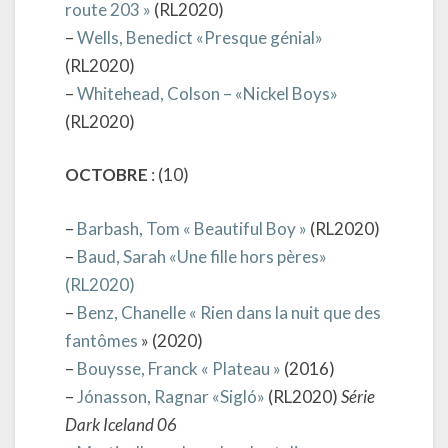
route 203 »
(RL2020)
–
Wells, Benedict «Presque génial»
(RL2020)
–
Whitehead, Colson – «Nickel Boys»
(RL2020)
OCTOBRE
: (10)
–
Barbash, Tom « Beautiful Boy »
(RL2020)
–
Baud, Sarah «Une fille hors pères»
(RL2020)
–
Benz, Chanelle « Rien dans la nuit que des
fantômes
» (2020)
–
Bouysse, Franck « Plateau »
(2016)
–
Jónasson, Ragnar «Sigló»
(RL2020)
Série
Dark Iceland 06