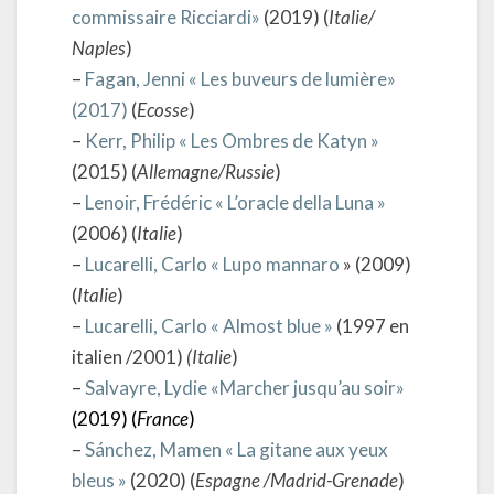
commissaire Ricciardi»
(2019) (
Italie/
Naples
)
–
Fagan, Jenni « Les buveurs de lumière»
(2017)
(
Ecosse
)
–
Kerr, Philip « Les Ombres de Katyn »
(2015) (
Allemagne/Russie
)
–
Lenoir, Frédéric « L’oracle della Luna »
(2006) (
Italie
)
–
Lucarelli, Carlo « Lupo mannaro
» (2009)
(
Italie
)
–
Lucarelli, Carlo « Almost blue »
(1997 en
italien /2001)
(Italie
)
–
Salvayre, Lydie «Marcher jusqu’au soir»
(2019) (
France
)
–
Sánchez, Mamen « La gitane aux yeux
bleus »
(2020) (
Espagne /Madrid-Grenade
)