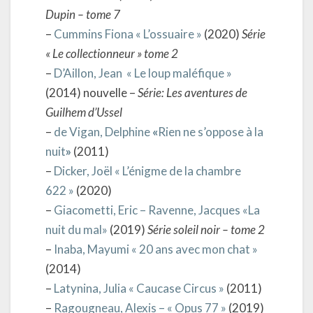
Dupin – tome 7
–
Cummins Fiona « L’ossuaire »
(2020)
Série
« Le collectionneur » tome 2
–
D’Aillon, Jean « Le loup maléfique »
(2014) nouvelle –
Série: Les aventures de
Guilhem d’Ussel
–
de Vigan, Delphine
«
Rien ne s’oppose à la
nuit
»
(2011)
–
Dicker, Joël « L’énigme de la chambre
622 »
(2020)
–
Giacometti, Eric – Ravenne, Jacques «La
nuit du mal»
(2019)
Série soleil noir – tome 2
–
Inaba, Mayumi « 20 ans avec mon chat »
(2014)
–
Latynina, Julia « Caucase Circus »
(2011)
–
Ragougneau, Alexis – « Opus 77 »
(2019)