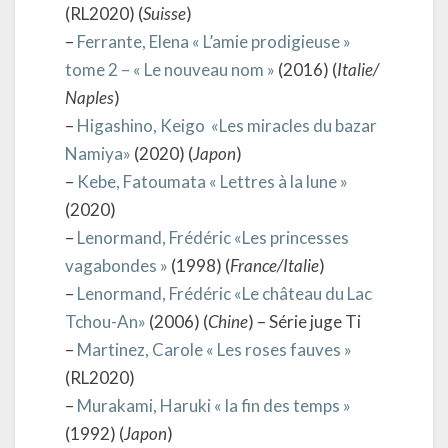
(RL2020) (
Suisse
)
–
Ferrante, Elena « L’amie prodigieuse »
tome 2 – « Le nouveau nom »
(2016) (
Italie/
Naples
)
–
Higashino, Keigo «Les miracles du bazar
Namiya»
(2020) (
Japon
)
–
Kebe, Fatoumata « Lettres à la lune »
(2020)
–
Lenormand, Frédéric «Les princesses
vagabondes »
(1998) (
France/Italie
)
–
Lenormand, Frédéric «Le château du Lac
Tchou-An»
(2006) (
Chine
) – Série juge Ti
–
Martinez, Carole « Les roses fauves »
(RL2020)
–
Murakami, Haruki « la fin des temps »
(1992) (
Japon
)