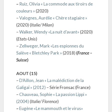
–
Ruiz, Olivia « La commode aux tiroirs de
couleurs »
(2020)
–
Valognes, Aurélie « Chère stagiaire »
(2020) (
Italie/ Milan
)
–
Walker, Wendy «La nuit d’avant»
(2020)
(
Etats-Unis
)
–
Zellweger, Mark «Les espionnes du
Salève « Bletchley Park »
(2018)
(
France –
Suisse
)
AOUT (15)
–
D’Aillon, Jean « La malédiction de la
Galigaï » (2012)
– Série Fronsac (France)
–
Chauveau, Sophie « La passion Lippi »
(2004)
(
Italie/ Florence
)
–
Eugène «Le mammouth et le virus»