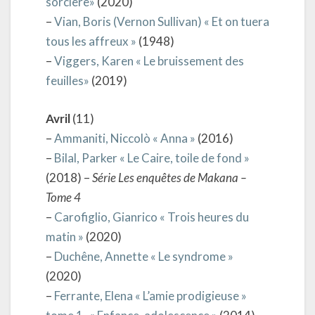
sorcière»
(2020)
–
Vian, Boris (Vernon Sullivan) « Et on tuera
tous les affreux »
(1948)
–
Viggers, Karen « Le bruissement des
feuilles»
(2019)
Avril
(11)
–
Ammaniti, Niccolò « Anna »
(2016)
–
Bilal, Parker « Le Caire, toile de fond »
(2018) –
Série Les enquêtes de Makana –
Tome 4
–
Carofiglio, Gianrico « Trois heures du
matin »
(2020)
–
Duchêne, Annette « Le syndrome »
(2020)
–
Ferrante, Elena « L’amie prodigieuse »