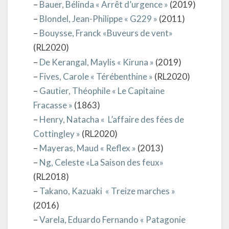
–
Bauer, Bélinda « Arrêt d’urgence »
(2019)
–
Blondel, Jean-Philippe « G229 »
(2011)
–
Bouysse, Franck «Buveurs de vent»
(RL2020)
–
De Kerangal, Maylis « Kiruna »
(2019)
–
Fives, Carole « Térébenthine »
(RL2020)
–
Gautier, Théophile « Le Capitaine
Fracasse »
(1863)
–
Henry, Natacha « L’affaire des fées de
Cottingley »
(RL2020)
–
Mayeras, Maud « Reflex »
(2013)
–
Ng, Celeste «La Saison des feux»
(RL2018)
–
Takano, Kazuaki « Treize marches »
(2016)
–
Varela, Eduardo Fernando « Patagonie