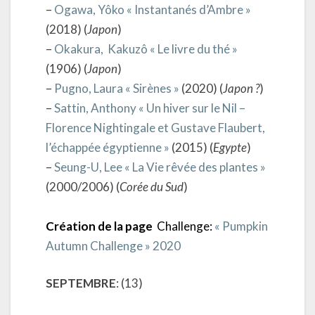
–
Ogawa, Yôko « Instantanés d’Ambre »
(2018) (
Japon
)
–
Okakura, Kakuzô « Le livre du thé »
(1906) (
Japon
)
–
Pugno, Laura « Sirènes »
(2020) (
Japon ?
)
–
Sattin, Anthony « Un hiver sur le Nil –
Florence Nightingale et Gustave Flaubert,
l’échappée égyptienne »
(2015) (
Egypte
)
–
Seung-U, Lee « La Vie rêvée des plantes »
(2000/2006) (
Corée du Sud
)
Création de la page
Challenge:
« Pumpkin
Autumn Challenge » 2020
SEPTEMBRE
: (13)