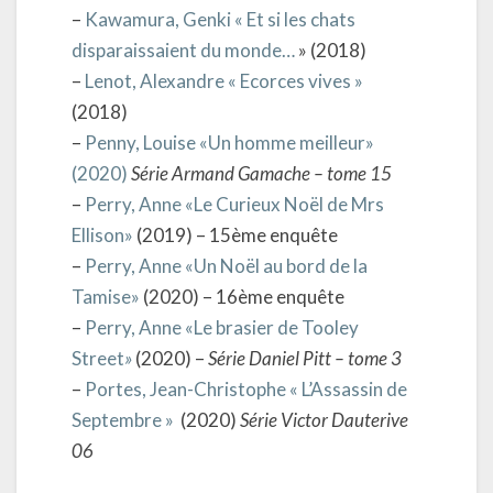
–
Kawamura, Genki « Et si les chats
disparaissaient du monde…
» (2018)
–
Lenot, Alexandre « Ecorces vives »
(2018)
–
Penny, Louise «Un homme meilleur»
(2020)
Série Armand Gamache – tome 15
–
Perry, Anne «Le Curieux Noël de Mrs
Ellison»
(2019) – 15ème enquête
–
Perry, Anne «Un Noël au bord de la
Tamise»
(2020) – 16ème enquête
–
Perry, Anne «Le brasier de Tooley
Street
»
(2020) –
Série Daniel Pitt – tome 3
–
Portes, Jean-Christophe « L’Assassin de
Septembre »
(2020)
Série Victor Dauterive
06