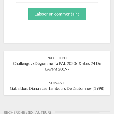
Navigation
PRECEDENT
dans
Challenge : «Dégomme Ta PAL 2020» & «les 24 De
les
L’Avent 2019»
articles
SUIVANT
Gabaldon, Diana «Les Tambours De L’automne» (1998)
RECHERCHE : (EX: AUTEUR)