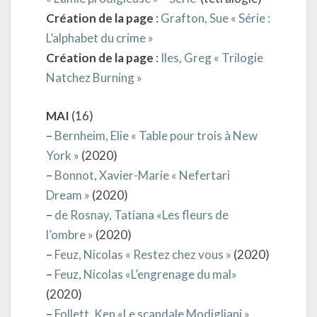
Création de la page
:
Grafton, Sue « Série :
L’alphabet du crime »
Création de la page
:
Iles, Greg « Trilogie
Natchez Burning »
MAI
(16)
–
Bernheim, Elie « Table pour trois à New
York »
(2020)
–
Bonnot, Xavier-Marie « Nefertari
Dream »
(2020)
–
de Rosnay, Tatiana «Les fleurs de
l’ombre »
(2020)
–
Feuz, Nicolas « Restez chez vous »
(2020)
–
Feuz, Nicolas «L’engrenage du mal»
(2020)
–
Follett, Ken «Le scandale Modigliani »