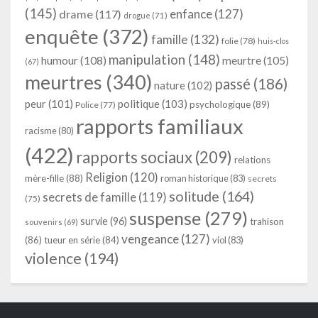
(145)
enfance
(127)
drame
(117)
drogue
(71)
enquête
(372)
famille
(132)
folie
(78)
huis-clos
manipulation
(148)
humour
(108)
meurtre
(105)
(67)
meurtres
(340)
passé
(186)
nature
(102)
peur
(101)
politique
(103)
psychologique
(89)
Police
(77)
rapports familiaux
racisme
(80)
(422)
rapports sociaux
(209)
relations
Religion
(120)
mère-fille
(88)
roman historique
(83)
secrets
solitude
(164)
secrets de famille
(119)
(75)
suspense
(279)
survie
(96)
trahison
souvenirs
(69)
vengeance
(127)
(86)
tueur en série
(84)
viol
(83)
violence
(194)