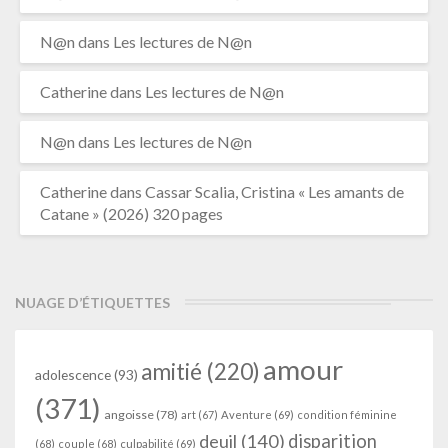
N@n
dans
Les lectures de N@n
Catherine
dans
Les lectures de N@n
N@n
dans
Les lectures de N@n
Catherine
dans
Cassar Scalia, Cristina « Les amants de
Catane » (2026) 320 pages
NUAGE D’ÉTIQUETTES
amour
amitié
(220)
adolescence
(93)
(371)
angoisse
(78)
art
(67)
Aventure
(69)
condition féminine
deuil
(140)
disparition
(68)
couple
(68)
culpabilité
(69)