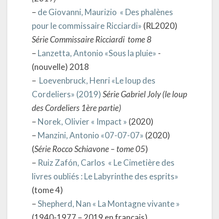
–
de Giovanni, Maurizio « Des phalènes
pour le commissaire Ricciardi»
(RL2020)
Série Commissaire Ricciardi tome 8
–
Lanzetta, Antonio «Sous la pluie»
-
(nouvelle) 2018
–
Loevenbruck, Henri «Le loup des
Cordeliers» (2019)
Série Gabriel Joly (le loup
des Cordeliers 1ère partie)
–
Norek, Olivier « Impact »
(2020)
–
Manzini, Antonio «07-07-07»
(2020)
(
Série Rocco Schiavone – tome 05
)
–
Ruiz Zafón, Carlos « Le Cimetière des
livres oubliés : Le Labyrinthe des esprits»
(tome 4)
–
Shepherd, Nan « La Montagne vivante »
(1940-1977 – 2019 en français)