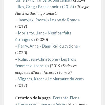
tome 1- « Enfance, adolescence »
(2014)
–
Iles, Greg « Brasier noir » (2018)
« Trilogie
Natchez Burning » tome 1
–
Janovjak, Pascal « Le zoo de Rome »
(2019)
–
Moriarty, Liane « Neuf parfaits
étrangers »
(2020)
–
Perry, Anne « Dans l’œil du cyclone »
(2020)
–
Rufin, Jean-Christophe « Les trois
femmes du consul »
(2019)
Série Les
enquêtes d’Aurel Timescu ( tome 2)
–
Viggers, Karen « Le Murmure du vent»
(2017)
Création de la page
:
Ferrante, Elena
« L’amie prodigieuse » – Série
(tétralogie)