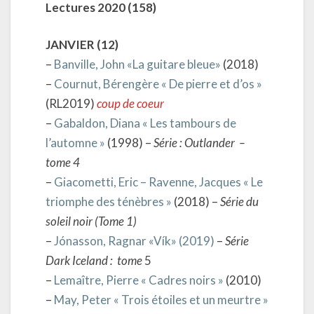
Lectures 2020
(158)
JANVIER (12)
–
Banville, John «La guitare bleue»
(2018)
–
Cournut, Bérengère « De pierre et d’os »
(RL2019)
coup de coeur
–
Gabaldon, Diana « Les tambours de
l’automne »
(1998) –
Série : Outlander –
tome 4
–
Giacometti, Eric – Ravenne, Jacques « Le
triomphe des ténèbres »
(2018) –
Série du
soleil noir (Tome 1)
–
Jónasson, Ragnar «Vík» (2019)
–
Série
Dark Iceland : tome
5
–
Lemaître, Pierre « Cadres noirs »
(2010)
–
May, Peter « Trois étoiles et un meurtre »