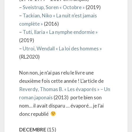
–
Sveistrup, Soren « Octobre »
(2019)
–
Tackian, Niko « La nuit n’est jamais
complète »
(2016)
–
Tuti, Ilaria « La nymphe endormie »
(2019)
–
Utroi, Wendall « La loi des hommes »
(RL2020)
Non non, je n’ai pas relu le livre une
deuxième fois cette année ! L’article de
Reverdy, Thomas B. « Les évaporés » – Un
roman japonais
(2013) porte bien son
nom… il avait disparu … évaporé… je l’ai
donc republié
DECEMBRE
(15)