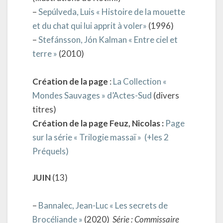
–
Sepúlveda, Luis « Histoire de la mouette
et du chat qui lui apprit à voler»
(1996)
–
Stefánsson, Jón Kalman « Entre ciel et
terre »
(2010)
Création de la page
:
La Collection «
Mondes Sauvages » d’Actes-Sud
(divers
titres)
Création de la page
Feuz, Nicolas :
Page
sur la série « Trilogie massaï » (+les 2
Préquels)
JUIN
(13)
–
Bannalec, Jean-Luc « Les secrets de
Brocéliande »
(2020)
Série : Commissaire