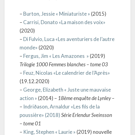
–
Burton, Jessie « Miniaturiste »
(2015)
–
Carrisi, Donato «La maison des voix»
(2020)
–
Di Fulvio, Luca «Les aventuriers de l’autre
monde»
(2020)
–
Fergus, Jim « Les Amazones »
(2019)
Trilogie 1000 Femmes blanches – tome 03
–
Feuz, Nicolas «Le calendrier de l’Après»
(19.12.2020)
–
George, Elizabeth « Juste une mauvaise
action »
(2014) –
18ème enquête de Lynley –
–
Indriðason, Arnaldur «Les fils de la
poussière» (2018)
Série Erlendur Sveinsson
– tome 01
–
King, Stephen « Laurie »
(2019) nouvelle