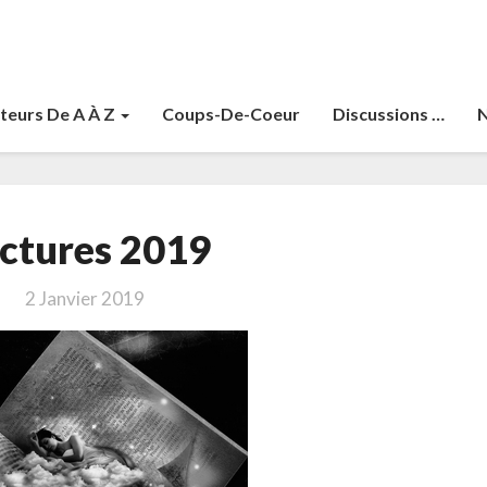
teurs De A À Z
Coups-De-Coeur
Discussions …
N
Lectures
ctures 2019
2019
2 Janvier 2019