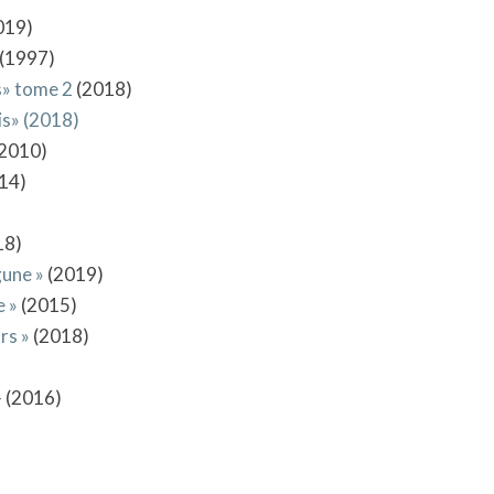
019)
(1997)
rs» tome 2
(2018)
is» (2018)
2010)
14)
18)
gune »
(2019)
e »
(2015)
rs »
(2018)
–
(2016)