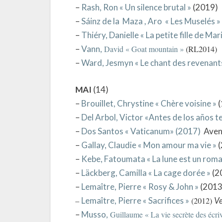
–
Rash, Ron « Un silence brutal »
(2019)
–
Sáinz de la Maza , Aro « Les Muselés »
–
Thiéry, Danielle « La petite fille de Ma
–
Vann,
David « Goat mountain »
(RL2014)
–
Ward, Jesmyn « Le chant des revenant
MAI
(14)
–
Brouillet, Chrystine « Chère voisine »
(
–
Del Arbol, Victor «Antes de los años te
–
Dos Santos « Vaticanum» (2017)
Aven
–
Gallay, Claudie « Mon amour ma vie »
(
–
Kebe, Fatoumata « La lune est un roma
–
Läckberg, Camilla « La cage dorée »
(2
–
Lemaître, Pierre « Rosy & John »
(201
–
Lemaître, Pierre « Sacrifices »
(2012)
Ve
–
Musso,
Guillaume « La vie secrète des écri