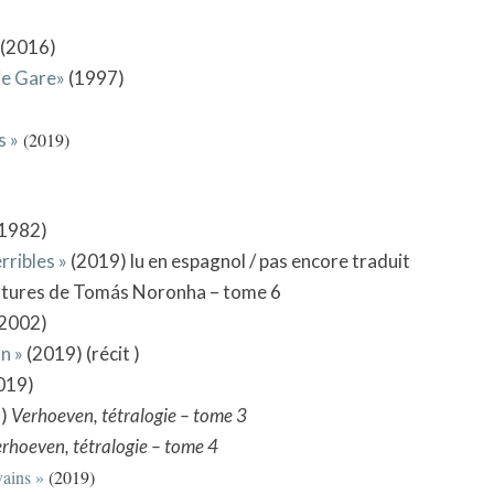
(2016)
rie Gare»
(1997)
s »
(2019)
1982)
rribles »
(2019) lu en espagnol / pas encore traduit
tures de Tomás Noronha – tome 6
2002)
n »
(2019) (récit )
019)
3)
Verhoeven, tétralogie – tome 3
rhoeven, tétralogie – tome 4
vains »
(2019)