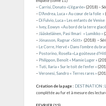
enquête
(tome 11)
–
Carrisi, Donato «L’égarée»
(2018) –
Sé
–
D’Andrea, Luca « Au cœur de la folie »
–
Di Fulvio, Luca « Les enfants de Venise 
–
Ivey, Eowyn «Au bord de la terre glac
–
Jääskeläinen, Pasi Ilmari « Lumikko »
(
–
Jónasson, Ragnar «Sótt»
(2018) –
Sér
–
Le Corre, Hervé « Dans l’ombre du bras
–
Postorino, Rosella «La goûteuse d’Hit
–
Philippon, Benoît « Mamie Luger »
(201
–
Tuti, Ilaria « Sur le toit de l’enfer »
(201
–
Veronesi, Sandro « Terres rares »
(201
Création de la page
:
DESTINATION : L’
complétée au fur et à mesure des lectur
FEVRIER (15)