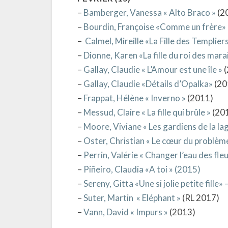
–
Bamberger, Vanessa « Alto Braco »
(2
–
Bourdin, Françoise «Comme un frère»
–
Calmel, Mireille «La Fille des Templie
–
Dionne, Karen «La fille du roi des mara
–
Gallay, Claudie « L’Amour est une île »
(
–
Gallay, Claudie «Détails d’Opalka»
(20
–
Frappat, Hélène « Inverno »
(2011)
–
Messud, Claire « La fille qui brûle »
(20
–
Moore, Viviane « Les gardiens de la la
–
Oster, Christian « Le cœur du problèm
–
Perrin, Valérie « Changer l’eau des fleu
–
Piñeiro, Claudia «A toi » (2015)
–
Sereny, Gitta «Une si jolie petite fille» 
–
Suter, Martin « Eléphant »
(RL 2017)
–
Vann, David « Impurs »
(2013)