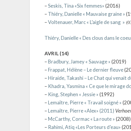
–
Seskis, Tina «Six femmes»
(2016)
–
Thiéry, Danielle « Mauvaise graine »
(1
–
Voltenauer, Marc « L’aigle de sang »
(0
Thiéry, Danielle « Des clous dans le coeu
AVRIL (14)
–
Bradbury, Jamey « Sauvage »
(2019)
–
Frappat, Hélène – Le dernier fleuve
(2
–
Hiraide, Takashi – Le Chat qui venait du
–
Khadra, Yasmina « Ce que le mirage doit
–
King, Stephen « Jessie »
(1992)
–
Lemaître, Pierre « Travail soigné »
(20
–
Lemaître, Pierre «Alex» (2011)
Verhoev
–
McCarthy, Cormac « La route »
(2008)
–
Rahimi, Atiq «Les Porteurs d’eau»
(20