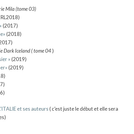
rie Mila (tome 03)
(RL2018)
»
(2017)
ée»
(2018)
2017)
ie Dark Iceland ( tome 04
)
ier »
(2019)
ler»
(2019)
8)
7)
6)
ITALIE et ses auteurs
( c’est juste le début et elle sera
es)