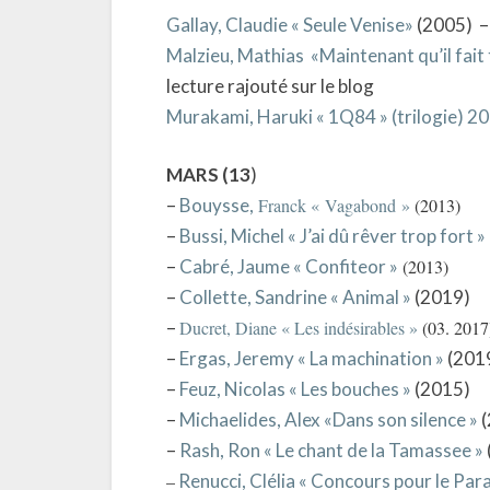
Gallay, Claudie « Seule Venise»
(2005) – 
Malzieu, Mathias «Maintenant qu’il fait 
lecture rajouté sur le blog
Murakami, Haruki « 1Q84 » (trilogie) 2
MARS (13
)
–
Bouysse,
Franck « Vagabond »
(2013)
–
Bussi, Michel « J’ai dû rêver trop fort »
–
Cabré, Jaume « Confiteor »
(2013)
–
Collette, Sandrine « Animal »
(2019)
–
Ducret, Diane « Les indésirables »
(03. 2017
–
Ergas, Jeremy « La machination »
(201
–
Feuz, Nicolas « Les bouches »
(2015)
–
Michaelides, Alex «Dans son silence »
(
–
Rash, Ron « Le chant de la Tamassee »
–
Renucci, Clélia « Concours pour le Para